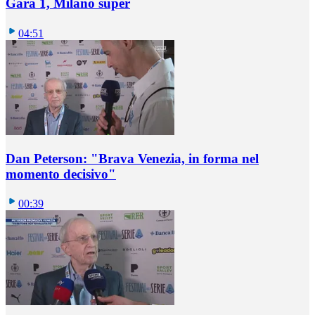
Gara 1, Milano super
04:51
Dan Peterson: "Brava Venezia, in forma nel
momento decisivo"
00:39