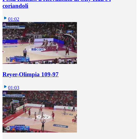
coriandoli
01:02
Reyer-Olimpia 109-97
01:03