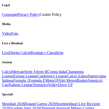
Legal
Corporate
Privacy Policy
Cookie Policy
Media
Video
Foto
Live e Risultati
Live
Diretta Calcio
Risultati e Classifiche
Sezioni
Calcio
Mercato
Serie A
Serie B
Coppa Italia
Champions
League
Europa League
Conference League
Calcio Estero
Supercoppa
Italiana
Formula 1
Formula E
MotoGP
Altri Motori
Basket
America's
Cup
Nations League
Tennis
Sci
Volley
Drive UP
Speciali
Mondiali 2026
Roland Garros 2026
Sportmediaset Live Riccione
2026
Scudetto Inter 2026
Olimpiadi Invernali Milano Cortina