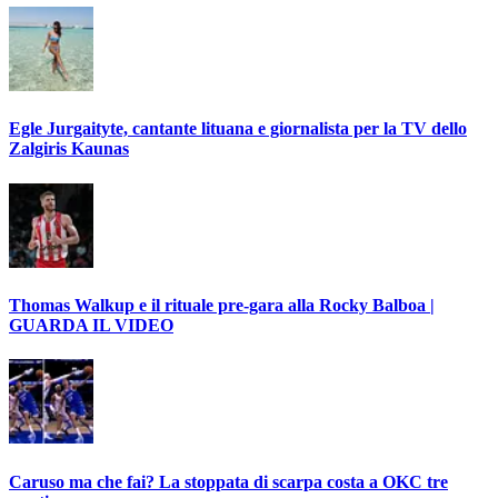
Egle Jurgaityte, cantante lituana e giornalista per la TV dello
Zalgiris Kaunas
Thomas Walkup e il rituale pre-gara alla Rocky Balboa |
GUARDA IL VIDEO
Caruso ma che fai? La stoppata di scarpa costa a OKC tre