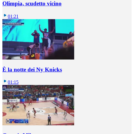
Olimpia, scudetto vicino
01:21
È la notte dei Ny Knicks
01:15