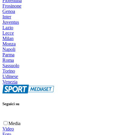
Fiorentina
Frosinone
Genoa
Inter
Juventus
Lazio
Lecce
Milan
Monza
Napoli
Parma
Roma
Sassuolo
Torino
Udinese
Venezia
Seguici su
Media
Video
Foto