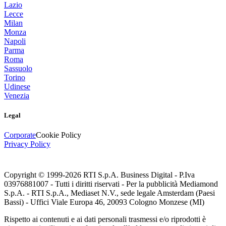
Lazio
Lecce
Milan
Monza
Napoli
Parma
Roma
Sassuolo
Torino
Udinese
Venezia
Legal
Corporate
Cookie Policy
Privacy Policy
Copyright © 1999-
2026
RTI S.p.A. Business Digital - P.Iva
03976881007 - Tutti i diritti riservati - Per la pubblicità Mediamond
S.p.A. - RTI S.p.A., Mediaset N.V., sede legale Amsterdam (Paesi
Bassi) - Uffici Viale Europa 46, 20093 Cologno Monzese (MI)
Rispetto ai contenuti e ai dati personali trasmessi e/o riprodotti è