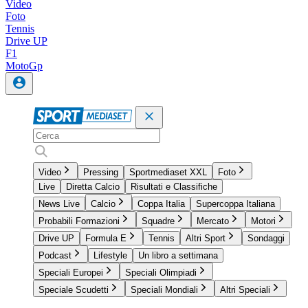
Video
Foto
Tennis
Drive UP
F1
MotoGp
Video
Pressing
Sportmediaset XXL
Foto
Live
Diretta Calcio
Risultati e Classifiche
News Live
Calcio
Coppa Italia
Supercoppa Italiana
Probabili Formazioni
Squadre
Mercato
Motori
Drive UP
Formula E
Tennis
Altri Sport
Sondaggi
Podcast
Lifestyle
Un libro a settimana
Speciali Europei
Speciali Olimpiadi
Speciale Scudetti
Speciali Mondiali
Altri Speciali