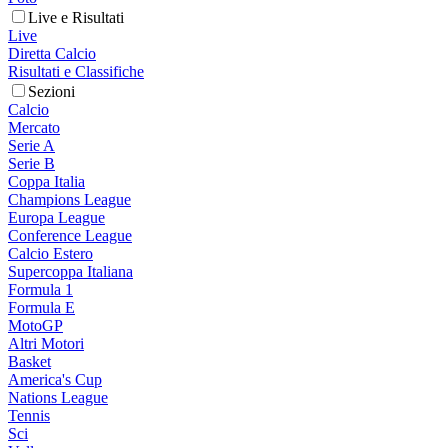
Live e Risultati
Live
Diretta Calcio
Risultati e Classifiche
Sezioni
Calcio
Mercato
Serie A
Serie B
Coppa Italia
Champions League
Europa League
Conference League
Calcio Estero
Supercoppa Italiana
Formula 1
Formula E
MotoGP
Altri Motori
Basket
America's Cup
Nations League
Tennis
Sci