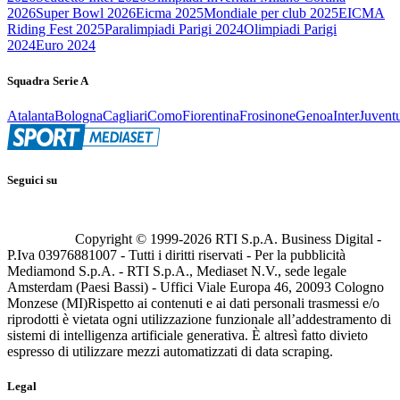
2026
Super Bowl 2026
Eicma 2025
Mondiale per club 2025
EICMA
Riding Fest 2025
Paralimpiadi Parigi 2024
Olimpiadi Parigi
2024
Euro 2024
Squadra Serie A
Atalanta
Bologna
Cagliari
Como
Fiorentina
Frosinone
Genoa
Inter
Juvent
Seguici su
Copyright © 1999-
2026
RTI S.p.A. Business Digital -
P.Iva 03976881007 - Tutti i diritti riservati - Per la pubblicità
Mediamond S.p.A. - RTI S.p.A., Mediaset N.V., sede legale
Amsterdam (Paesi Bassi) - Uffici Viale Europa 46, 20093 Cologno
Monzese (MI)
Rispetto ai contenuti e ai dati personali trasmessi e/o
riprodotti è vietata ogni utilizzazione funzionale all’addestramento di
sistemi di intelligenza artificiale generativa. È altresì fatto divieto
espresso di utilizzare mezzi automatizzati di data scraping.
Legal