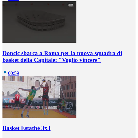
Doncic sbarca a Roma per la nuova squadra di
basket della Capitale: "Voglio vincere"
00:59
Basket Estathè 3x3