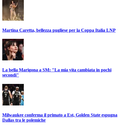
Martina Caretta, bellezza pugliese per la Coppa Italia LNP
La bella Marigona a SM: "La mia vita cambiata in pochi
secondi"
Milwaukee conferma il primato a Est, Golden State espugna
Dallas tra le polemiche