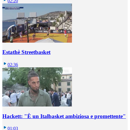
02:20
Estathè Streetbasket
02:36
Hackett: "È un Italbasket ambiziosa e promettente"
01:03