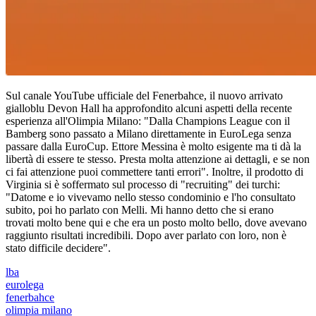
Sul canale YouTube ufficiale del Fenerbahce, il nuovo arrivato
gialloblu Devon Hall ha approfondito alcuni aspetti della recente
esperienza all'Olimpia Milano: "Dalla Champions League con il
Bamberg sono passato a Milano direttamente in EuroLega senza
passare dalla EuroCup. Ettore Messina è molto esigente ma ti dà la
libertà di essere te stesso. Presta molta attenzione ai dettagli, e se non
ci fai attenzione puoi commettere tanti errori". Inoltre, il prodotto di
Virginia si è soffermato sul processo di "recruiting" dei turchi:
"Datome e io vivevamo nello stesso condominio e l'ho consultato
subito, poi ho parlato con Melli. Mi hanno detto che si erano
trovati molto bene qui e che era un posto molto bello, dove avevano
raggiunto risultati incredibili. Dopo aver parlato con loro, non è
stato difficile decidere".
lba
eurolega
fenerbahce
olimpia milano