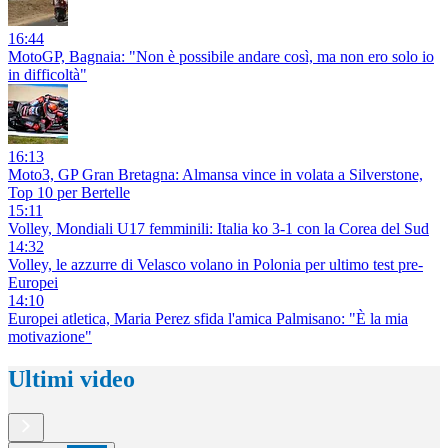
16:44
MotoGP, Bagnaia: "Non è possibile andare così, ma non ero solo io
in difficoltà"
16:13
Moto3, GP Gran Bretagna: Almansa vince in volata a Silverstone,
Top 10 per Bertelle
15:11
Volley, Mondiali U17 femminili: Italia ko 3-1 con la Corea del Sud
14:32
Volley, le azzurre di Velasco volano in Polonia per ultimo test pre-
Europei
14:10
Europei atletica, Maria Perez sfida l'amica Palmisano: "È la mia
motivazione"
Ultimi video