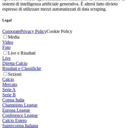
sistemi di intelligenza artificiale generativa. È altresì fatto divieto
espresso di utilizzare mezzi automatizzati di data scraping.
Legal
Corporate
Privacy Policy
Cookie Policy
Media
Video
Foto
Live e Risultati
Live
Diretta Calcio
Risultati e Classifiche
Sezioni
Calcio
Mercato
Serie A
Serie B
Coppa Italia
Champions League
Europa League
Conference League
Calcio Estero
Supercoppa Italiana