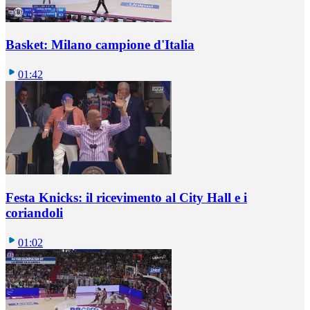
Basket: Milano campione d'Italia
01:42
Festa Knicks: il ricevimento al City Hall e i
coriandoli
01:02