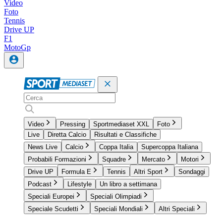
Video
Foto
Tennis
Drive UP
F1
MotoGp
Video
Pressing
Sportmediaset XXL
Foto
Live
Diretta Calcio
Risultati e Classifiche
News Live
Calcio
Coppa Italia
Supercoppa Italiana
Probabili Formazioni
Squadre
Mercato
Motori
Drive UP
Formula E
Tennis
Altri Sport
Sondaggi
Podcast
Lifestyle
Un libro a settimana
Speciali Europei
Speciali Olimpiadi
Speciale Scudetti
Speciali Mondiali
Altri Speciali