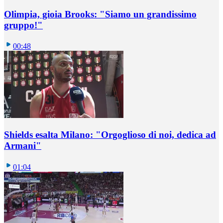
Olimpia, gioia Brooks: "Siamo un grandissimo
gruppo!"
00:48
Shields esalta Milano: "Orgoglioso di noi, dedica ad
Armani"
01:04