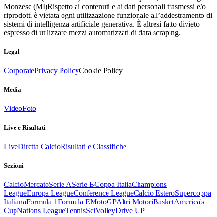
Monzese (MI)
Rispetto ai contenuti e ai dati personali trasmessi e/o
riprodotti è vietata ogni utilizzazione funzionale all’addestramento di
sistemi di intelligenza artificiale generativa. È altresì fatto divieto
espresso di utilizzare mezzi automatizzati di data scraping.
Legal
Corporate
Privacy Policy
Cookie Policy
Media
Video
Foto
Live e Risultati
Live
Diretta Calcio
Risultati e Classifiche
Sezioni
Calcio
Mercato
Serie A
Serie B
Coppa Italia
Champions
League
Europa League
Conference League
Calcio Estero
Supercoppa
Italiana
Formula 1
Formula E
MotoGP
Altri Motori
Basket
America's
Cup
Nations League
Tennis
Sci
Volley
Drive UP