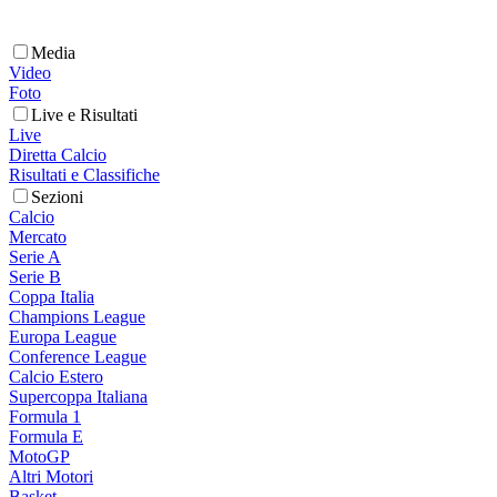
Media
Video
Foto
Live e Risultati
Live
Diretta Calcio
Risultati e Classifiche
Sezioni
Calcio
Mercato
Serie A
Serie B
Coppa Italia
Champions League
Europa League
Conference League
Calcio Estero
Supercoppa Italiana
Formula 1
Formula E
MotoGP
Altri Motori
Basket