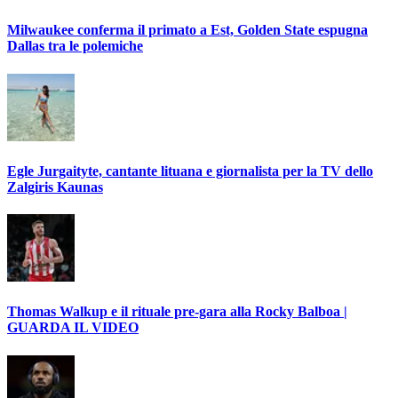
Milwaukee conferma il primato a Est, Golden State espugna
Dallas tra le polemiche
Egle Jurgaityte, cantante lituana e giornalista per la TV dello
Zalgiris Kaunas
Thomas Walkup e il rituale pre-gara alla Rocky Balboa |
GUARDA IL VIDEO