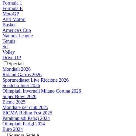
Formula 1
Formula E
MotoGP
Altri Motori
Basket
America's Cup
Nations League
Tennis
Sci
Volley
Drive UP
Speciali
Mondiali 2026
Roland Garros 2026
Sportmediaset Live Riccione 2026
Scudetto Inter 2026
Olimpiadi Invernali Milano Cortina 2026
Super Bowl 2026
Eicma 2025
Mondiale per club 2025
EICMA Riding Fest 2025
Paralimpiadi Parigi 2024
Olimpiadi Parigi 2024
Euro 2024
Squadra Serie A