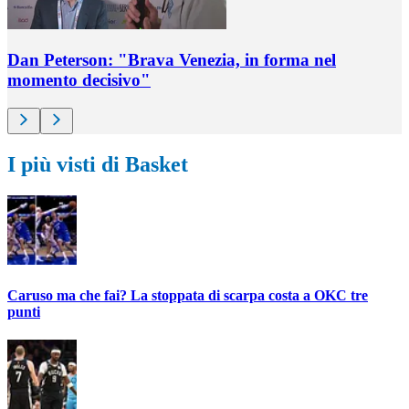
Dan Peterson: "Brava Venezia, in forma nel
momento decisivo"
I più visti di Basket
Caruso ma che fai? La stoppata di scarpa costa a OKC tre
punti