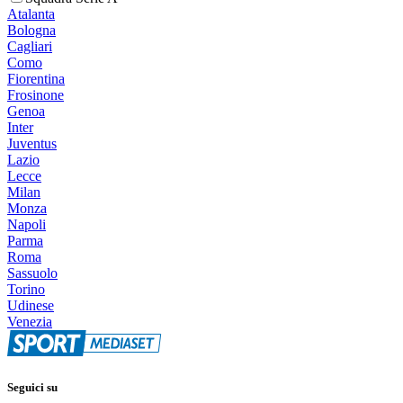
Atalanta
Bologna
Cagliari
Como
Fiorentina
Frosinone
Genoa
Inter
Juventus
Lazio
Lecce
Milan
Monza
Napoli
Parma
Roma
Sassuolo
Torino
Udinese
Venezia
Seguici su