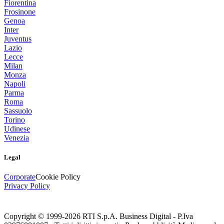
Fiorentina
Frosinone
Genoa
Inter
Juventus
Lazio
Lecce
Milan
Monza
Napoli
Parma
Roma
Sassuolo
Torino
Udinese
Venezia
Legal
Corporate
Cookie Policy
Privacy Policy
Copyright © 1999-
2026
RTI S.p.A. Business Digital - P.Iva