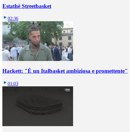
Estathè Streetbasket
02:36
Hackett: "È un Italbasket ambiziosa e promettente"
01:03