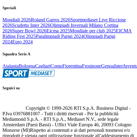
Speciali
Mondiali 2026
Roland Garros 2026
Sportmediaset Live Riccione
2026
Scudetto Inter 2026
Olimpiadi Invernali Milano Cortina
2026
Super Bowl 2026
Eicma 2025
Mondiale per club 2025
EICMA
Riding Fest 2025
Paralimpiadi Parigi 2024
Olimpiadi Parigi
2024
Euro 2024
Squadra Serie A
Atalanta
Bologna
Cagliari
Como
Fiorentina
Frosinone
Genoa
Inter
Juvent
Seguici su
Copyright © 1999-
2026
RTI S.p.A. Business Digital -
P.Iva 03976881007 - Tutti i diritti riservati - Per la pubblicità
Mediamond S.p.A. - RTI S.p.A., Mediaset N.V., sede legale
Amsterdam (Paesi Bassi) - Uffici Viale Europa 46, 20093 Cologno
Monzese (MI)
Rispetto ai contenuti e ai dati personali trasmessi e/o
riprodotti è vietata ogni utilizzazione funzionale all’addestramento di