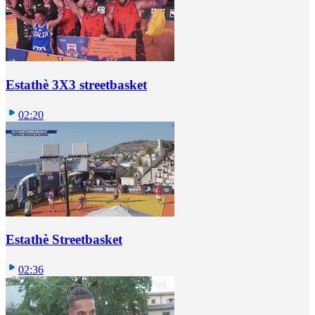
Estathè 3X3 streetbasket
02:20
Estathè Streetbasket
02:36