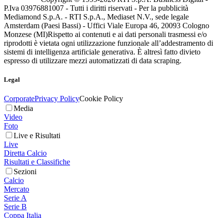
P.Iva 03976881007 - Tutti i diritti riservati - Per la pubblicità
Mediamond S.p.A. - RTI S.p.A., Mediaset N.V., sede legale
Amsterdam (Paesi Bassi) - Uffici Viale Europa 46, 20093 Cologno
Monzese (MI)
Rispetto ai contenuti e ai dati personali trasmessi e/o
riprodotti è vietata ogni utilizzazione funzionale all’addestramento di
sistemi di intelligenza artificiale generativa. È altresì fatto divieto
espresso di utilizzare mezzi automatizzati di data scraping.
Legal
Corporate
Privacy Policy
Cookie Policy
Media
Video
Foto
Live e Risultati
Live
Diretta Calcio
Risultati e Classifiche
Sezioni
Calcio
Mercato
Serie A
Serie B
Coppa Italia