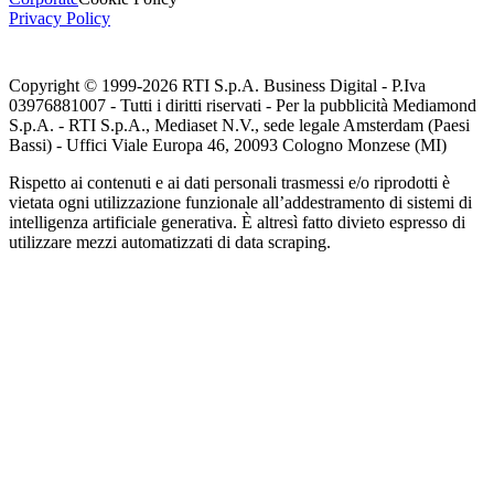
Privacy Policy
Copyright © 1999-
2026
RTI S.p.A. Business Digital - P.Iva
03976881007 - Tutti i diritti riservati - Per la pubblicità Mediamond
S.p.A. - RTI S.p.A., Mediaset N.V., sede legale Amsterdam (Paesi
Bassi) - Uffici Viale Europa 46, 20093 Cologno Monzese (MI)
Rispetto ai contenuti e ai dati personali trasmessi e/o riprodotti è
vietata ogni utilizzazione funzionale all’addestramento di sistemi di
intelligenza artificiale generativa. È altresì fatto divieto espresso di
utilizzare mezzi automatizzati di data scraping.