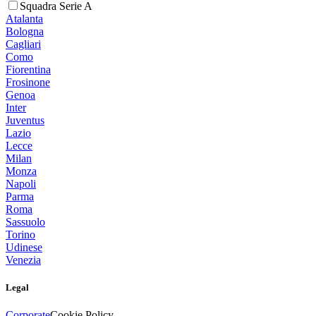
Squadra Serie A
Atalanta
Bologna
Cagliari
Como
Fiorentina
Frosinone
Genoa
Inter
Juventus
Lazio
Lecce
Milan
Monza
Napoli
Parma
Roma
Sassuolo
Torino
Udinese
Venezia
Legal
Corporate
Cookie Policy