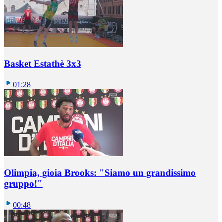
Basket Estathè 3x3
01:28
Olimpia, gioia Brooks: "Siamo un grandissimo
gruppo!"
00:48