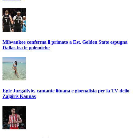
Milwaukee conferma il primato a Est, Golden State espugna
Dallas tra le polemiche
Egle Jurgaityte, cantante lituana e giornalista per la TV dello
Zalgiris Kaunas