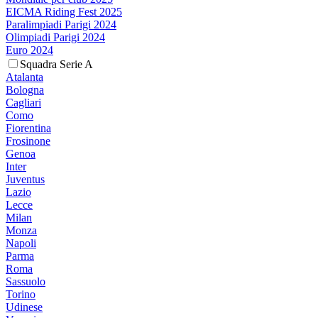
EICMA Riding Fest 2025
Paralimpiadi Parigi 2024
Olimpiadi Parigi 2024
Euro 2024
Squadra Serie A
Atalanta
Bologna
Cagliari
Como
Fiorentina
Frosinone
Genoa
Inter
Juventus
Lazio
Lecce
Milan
Monza
Napoli
Parma
Roma
Sassuolo
Torino
Udinese