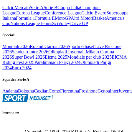
Calcio
Mercato
Serie A
Serie B
Coppa Italia
Champions
League
Europa League
Conference League
Calcio Estero
Supercoppa
Italiana
Formula 1
Formula E
MotoGP
Altri Motori
Basket
America's
Cup
Nations League
Tennis
Sci
Volley
Drive UP
Speciali
Mondiali 2026
Roland Garros 2026
Sportmediaset Live Riccione
2026
Scudetto Inter 2026
Olimpiadi Invernali Milano Cortina
2026
Super Bowl 2026
Eicma 2025
Mondiale per club 2025
EICMA
Riding Fest 2025
Paralimpiadi Parigi 2024
Olimpiadi Parigi
2024
Euro 2024
Squadra Serie A
Atalanta
Bologna
Cagliari
Como
Fiorentina
Frosinone
Genoa
Inter
Juvent
Seguici su
Copyright © 1999-
2026
RTI S.p.A. Business Digital -