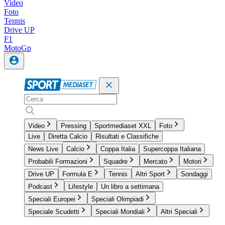
Video
Foto
Tennis
Drive UP
F1
MotoGp
Video
Pressing
Sportmediaset XXL
Foto
Live
Diretta Calcio
Risultati e Classifiche
News Live
Calcio
Coppa Italia
Supercoppa Italiana
Probabili Formazioni
Squadre
Mercato
Motori
Drive UP
Formula E
Tennis
Altri Sport
Sondaggi
Podcast
Lifestyle
Un libro a settimana
Speciali Europei
Speciali Olimpiadi
Speciale Scudetti
Speciali Mondiali
Altri Speciali