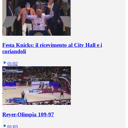
Festa Knicks: il ricevimento al City Hall e i
coriandoli
01:02
Reyer-Olimpia 109-97
01:03