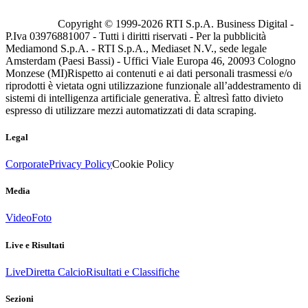
Copyright © 1999-
2026
RTI S.p.A. Business Digital -
P.Iva 03976881007 - Tutti i diritti riservati - Per la pubblicità
Mediamond S.p.A. - RTI S.p.A., Mediaset N.V., sede legale
Amsterdam (Paesi Bassi) - Uffici Viale Europa 46, 20093 Cologno
Monzese (MI)
Rispetto ai contenuti e ai dati personali trasmessi e/o
riprodotti è vietata ogni utilizzazione funzionale all’addestramento di
sistemi di intelligenza artificiale generativa. È altresì fatto divieto
espresso di utilizzare mezzi automatizzati di data scraping.
Legal
Corporate
Privacy Policy
Cookie Policy
Media
Video
Foto
Live e Risultati
Live
Diretta Calcio
Risultati e Classifiche
Sezioni