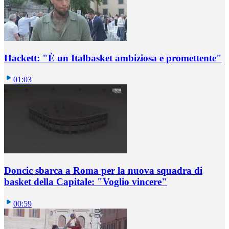
Hackett: "È un Italbasket ambiziosa e promettente"
01:03
Doncic sbarca a Roma per la nuova squadra di
basket della Capitale: "Voglio vincere"
00:59