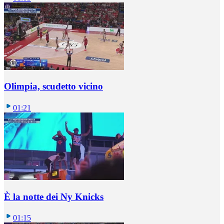
Olimpia, scudetto vicino
01:21
È la notte dei Ny Knicks
01:15