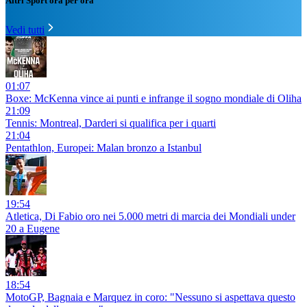
Altri Sport ora per ora
Vedi tutti
01:07
Boxe: McKenna vince ai punti e infrange il sogno mondiale di Oliha
21:09
Tennis: Montreal, Darderi si qualifica per i quarti
21:04
Pentathlon, Europei: Malan bronzo a Istanbul
19:54
Atletica, Di Fabio oro nei 5.000 metri di marcia dei Mondiali under
20 a Eugene
18:54
MotoGP, Bagnaia e Marquez in coro: "Nessuno si aspettava questo