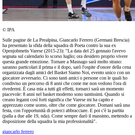
© IPA
Sulle pagine de La Prealpina, Giancarlo Ferrero (Germani Brescia)
ha presentato la sfida della squadra di Poeta contro la sua ex
Openjobmetis Varese (2015-23): "La data del 25 gennaio l'avevo
segnata sul calendario lo scorso luglio; ora desidero proprio vivere
questa grande emozione. Tornare a Masnago sarà molto strano:
saranno particolari il prima e il dopo, sarò l'ospite d'onore della cena
organizzata dagli amici del Basket Siamo Noi, evento unico con un
giocatore avversario. Ci sono tanti amici o persone con le quali ho
condiviso un percorso di 8 anni che come me non vedono l'ora di
rivedermi. È casa mia a tutti gli effetti, tornarci sarà un momento
piacevole: 8 anni nel basket moderno sono tantissimi. Quando si
creano legami così forti significa che Varese mi ha capito e
apprezzato come uomo, oltre che come giocatore. Domani sarà una
festa, con l'opportunità di poterci abbracciare. E poi c'è la partita
(palla a due alle 19, nda). Come sempre darò il massimo, mettendo a
disposizione della squadra la mia professionalità".
giancarlo ferrero