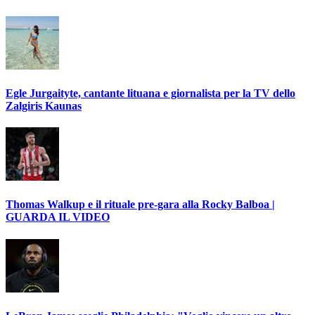
Egle Jurgaityte, cantante lituana e giornalista per la TV dello
Zalgiris Kaunas
Thomas Walkup e il rituale pre-gara alla Rocky Balboa |
GUARDA IL VIDEO