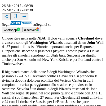
26 Mar 2017 - 08:38
26 Mar 2017 - 08:38
Segui
su
Seguici su
whatsapp
discover
Cinque gare nella notte
NBA
. Il clou va in scena a
Cleveland
dove
a vincere sono gli
Washington Wizards
trascinati da un
John Wall
da 37 punti e 11 assist. Vittorie importanti anche per Raptors e
Clippers che staccano il pass per i playoff: Toronto passa a Dallas
mentre gli angeleni stendono gli Utah Jazz. Successi casalinghi
anche per San Antonio sui New York Knicks e per Portland contro i
Timberwolves.
Il big match match della notte è degli Washington Wizards che
passano 127-115 a Cleveland contro i Cavaliers e si prendono la
rivincita dopo la dolorosa sconfitta del Verizon Center in cui i
campioni in carica pareggiarono allo scadere e poi vinsero in
overtime. Stavolta è un dominio degli Wizards trascinati da John
Wall che segna 18 punti nel solo primo quarto e chiude con 37 e 11
assist; al suo fianco Beal, 27 punti. Per Cleveland 23 punti di Irving
e 24 con 11 rimbalzi e 8 assist per LeBron James che parte
indossando degli occhiali protettivi per un problema alla cornea ma