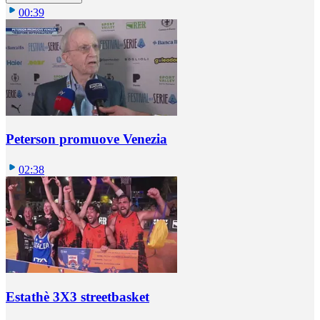
00:39
Peterson promuove Venezia
02:38
Estathè 3X3 streetbasket