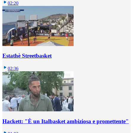
02:20
Estathè Streetbasket
02:36
Hackett: "È un Italbasket ambiziosa e promettente"