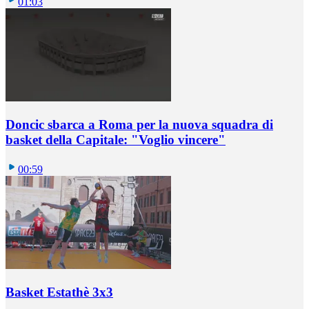
01:03
Doncic sbarca a Roma per la nuova squadra di
basket della Capitale: "Voglio vincere"
00:59
Basket Estathè 3x3