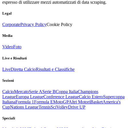
espresso di utilizzare mezzi automatizzati di data scraping.
Legal
Corporate
Privacy Policy
Cookie Policy
Media
Video
Foto
Live e Risultati
Live
Diretta Calcio
Risultati e Classifiche
Sezioni
Calcio
Mercato
Serie A
Serie B
Coppa Italia
Champions
League
Europa League
Conference League
Calcio Estero
Supercoppa
Italiana
Formula 1
Formula E
MotoGP
Altri Motori
Basket
America's
Cup
Nations League
Tennis
Sci
Volley
Drive UP
Speciali