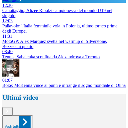
Vedi tutti
12:30
Canottaggio, Alizee Ribolzi campionessa del mondo U19 nel
singolo
12:03
Pallavolo: l'Italia femminile vola in Polonia, ultimo torneo prima
degli Europei
11:31
MotoGP: Alex Marquez svetta nel warmup di SIlverstone,
Bezzecchi quarto
08:40
Tennis, Sabalenka sconfitta da Alexandrova a Toronto
01:07
Boxe: McKenna vince ai punti e infrange il sogno mondiale di Oliha
Ultimi video
Vedi tutti