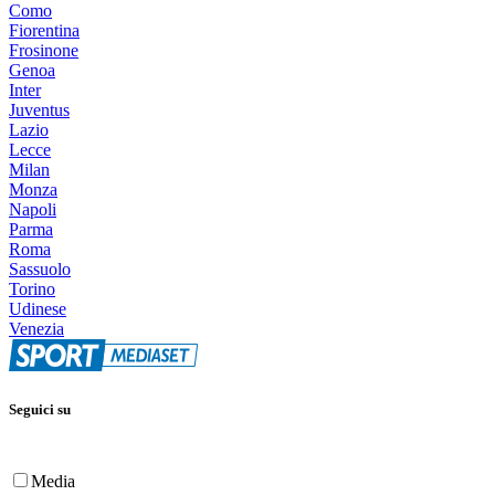
Como
Fiorentina
Frosinone
Genoa
Inter
Juventus
Lazio
Lecce
Milan
Monza
Napoli
Parma
Roma
Sassuolo
Torino
Udinese
Venezia
Seguici su
Media