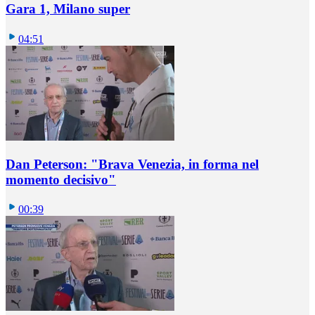
Gara 1, Milano super
04:51
Dan Peterson: "Brava Venezia, in forma nel
momento decisivo"
00:39