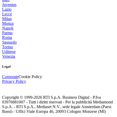
Juventus
Lazio
Lecce
Milan
Monza
Napoli
Parma
Roma
Sassuolo
Torino
Udinese
Venezia
Legal
Corporate
Cookie Policy
Privacy Policy
Copyright © 1999-
2026
RTI S.p.A. Business Digital - P.Iva
03976881007 - Tutti i diritti riservati - Per la pubblicità Mediamond
S.p.A. - RTI S.p.A., Mediaset N.V., sede legale Amsterdam (Paesi
Bassi) - Uffici Viale Europa 46, 20093 Cologno Monzese (MI)