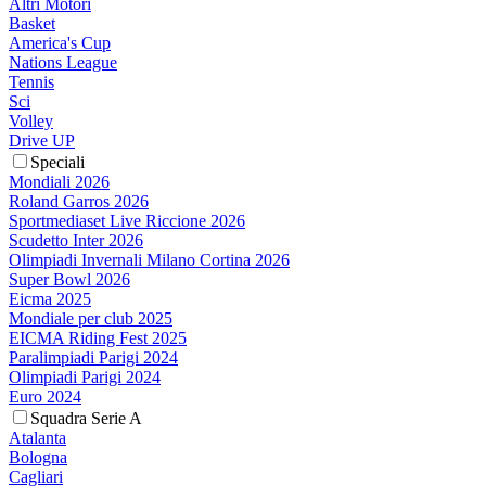
Altri Motori
Basket
America's Cup
Nations League
Tennis
Sci
Volley
Drive UP
Speciali
Mondiali 2026
Roland Garros 2026
Sportmediaset Live Riccione 2026
Scudetto Inter 2026
Olimpiadi Invernali Milano Cortina 2026
Super Bowl 2026
Eicma 2025
Mondiale per club 2025
EICMA Riding Fest 2025
Paralimpiadi Parigi 2024
Olimpiadi Parigi 2024
Euro 2024
Squadra Serie A
Atalanta
Bologna
Cagliari