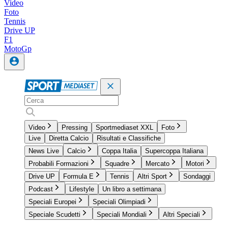
Video
Foto
Tennis
Drive UP
F1
MotoGp
Video
Pressing
Sportmediaset XXL
Foto
Live
Diretta Calcio
Risultati e Classifiche
News Live
Calcio
Coppa Italia
Supercoppa Italiana
Probabili Formazioni
Squadre
Mercato
Motori
Drive UP
Formula E
Tennis
Altri Sport
Sondaggi
Podcast
Lifestyle
Un libro a settimana
Speciali Europei
Speciali Olimpiadi
Speciale Scudetti
Speciali Mondiali
Altri Speciali