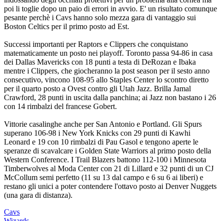
poi li toglie dopo un paio di errori in avvio. E' un risultato comunque
pesante perchè i Cavs hanno solo mezza gara di vantaggio sui
Boston Celtics per il primo posto ad Est.
Successi importanti per Raptors e Clippers che conquistano
matematicamente un posto nei playoff. Toronto passa 94-86 in casa
dei Dallas Mavericks con 18 punti a testa di DeRozan e Ibaka
mentre i Clippers, che giocheranno la post season per il sesto anno
consecutivo, vincono 108-95 allo Staples Center lo scontro diretto
per il quarto posto a Ovest contro gli Utah Jazz. Brilla Jamal
Crawford, 28 punti in uscita dalla panchina; ai Jazz non bastano i 26
con 14 rimbalzi del francese Gobert.
Vittorie casalinghe anche per San Antonio e Portland. Gli Spurs
superano 106-98 i New York Knicks con 29 punti di Kawhi
Leonard e 19 con 10 rimbalzi di Pau Gasol e tengono aperte le
speranze di scavalcare i Golden State Warriors al primo posto della
Western Conference. I Trail Blazers battono 112-100 i Minnesota
Timberwolves al Moda Center con 21 di Lillard e 32 punti di un CJ
McCollum semi perfetto (11 su 13 dal campo e 6 su 6 ai liberi) e
restano gli unici a poter contendere l'ottavo posto ai Denver Nuggets
(una gara di distanza).
Cavs
Wizards