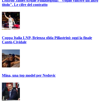
LeBron James sceglie Philadelphia: "Voglio vincere un altro
titolo". Le cifre del contratto
Coppa Italia LNP, Brienza sfida Pillastrini: oggi la finale
Cantù-Cividale
Mina, una top model per Nedovic