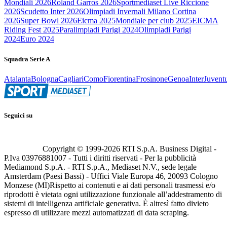
Mondiali 2026
Roland Garros 2026
Sportmediaset Live Riccione
2026
Scudetto Inter 2026
Olimpiadi Invernali Milano Cortina
2026
Super Bowl 2026
Eicma 2025
Mondiale per club 2025
EICMA
Riding Fest 2025
Paralimpiadi Parigi 2024
Olimpiadi Parigi
2024
Euro 2024
Squadra Serie A
Atalanta
Bologna
Cagliari
Como
Fiorentina
Frosinone
Genoa
Inter
Juvent
Seguici su
Copyright © 1999-
2026
RTI S.p.A. Business Digital -
P.Iva 03976881007 - Tutti i diritti riservati - Per la pubblicità
Mediamond S.p.A. - RTI S.p.A., Mediaset N.V., sede legale
Amsterdam (Paesi Bassi) - Uffici Viale Europa 46, 20093 Cologno
Monzese (MI)
Rispetto ai contenuti e ai dati personali trasmessi e/o
riprodotti è vietata ogni utilizzazione funzionale all’addestramento di
sistemi di intelligenza artificiale generativa. È altresì fatto divieto
espresso di utilizzare mezzi automatizzati di data scraping.