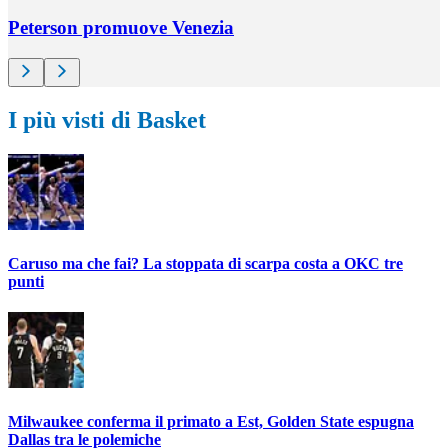
Peterson promuove Venezia
I più visti di Basket
Caruso ma che fai? La stoppata di scarpa costa a OKC tre
punti
Milwaukee conferma il primato a Est, Golden State espugna
Dallas tra le polemiche