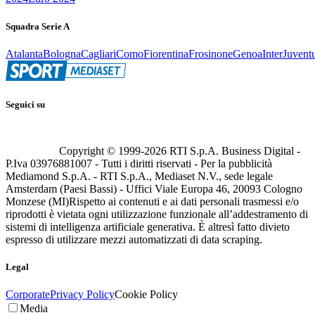
Squadra Serie A
Atalanta
Bologna
Cagliari
Como
Fiorentina
Frosinone
Genoa
Inter
Juvent
Seguici su
Copyright © 1999-
2026
RTI S.p.A. Business Digital -
P.Iva 03976881007 - Tutti i diritti riservati - Per la pubblicità
Mediamond S.p.A. - RTI S.p.A., Mediaset N.V., sede legale
Amsterdam (Paesi Bassi) - Uffici Viale Europa 46, 20093 Cologno
Monzese (MI)
Rispetto ai contenuti e ai dati personali trasmessi e/o
riprodotti è vietata ogni utilizzazione funzionale all’addestramento di
sistemi di intelligenza artificiale generativa. È altresì fatto divieto
espresso di utilizzare mezzi automatizzati di data scraping.
Legal
Corporate
Privacy Policy
Cookie Policy
Media