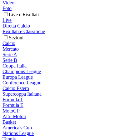
Video
Foto
Live e Risultati
Live
Diretta Calcio
Risultati e Classifiche
Sezioni
Calcio
Mercato
Serie A
Serie B
Coppa Italia
Champions League
Europa League
Conference League
Calcio Estero
Supercoppa Italiana
Formula 1
Formula E
MotoGP
Altri Motori
Basket
America's Cup
Nations League
Tennis