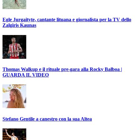
Egle Jurgaityte, cantante lituana e giornalista per la TV dello
Zalgiris Kaunas
Thomas Walkup e il rituale pre-gara alla Rocky Balboa |
GUARDA IL VIDEO
Stefano Gentile a canestro con la sua Altea