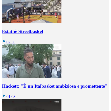
Estathè Streetbasket
02:36
Hackett: "È un Italbasket ambiziosa e promettente"
01:03