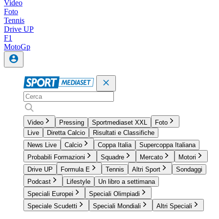
Video
Foto
Tennis
Drive UP
F1
MotoGp
Video
Pressing
Sportmediaset XXL
Foto
Live
Diretta Calcio
Risultati e Classifiche
News Live
Calcio
Coppa Italia
Supercoppa Italiana
Probabili Formazioni
Squadre
Mercato
Motori
Drive UP
Formula E
Tennis
Altri Sport
Sondaggi
Podcast
Lifestyle
Un libro a settimana
Speciali Europei
Speciali Olimpiadi
Speciale Scudetti
Speciali Mondiali
Altri Speciali