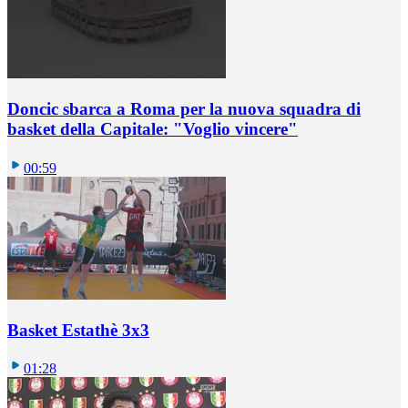
Doncic sbarca a Roma per la nuova squadra di
basket della Capitale: "Voglio vincere"
00:59
Basket Estathè 3x3
01:28