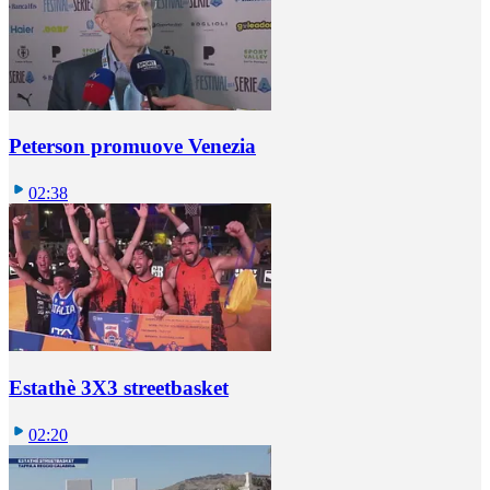
Peterson promuove Venezia
02:38
Estathè 3X3 streetbasket
02:20