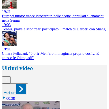
19:21
Europei nuoto: tracce idrocarburi nelle acque, annullati allenamenti
nella Senna
19:03
Tennis, piove a Montreal: posticipato il match di Darderi con Shang
18:41
Chiara Pellacani: "5 ori? Me l’ero immaginata proprio così… E
adesso le Olimpiadi"
Ultimi video
Vedi tutti
00:39