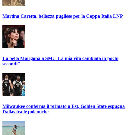
Martina Caretta, bellezza pugliese per la Coppa Italia LNP
La bella Marigona a SM: "La mia vita cambiata in pochi
secondi"
Milwaukee conferma il primato a Est, Golden State espugna
Dallas tra le polemiche