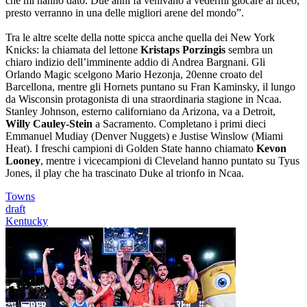
che mi hanno dato. Due anni fa venivano a vedermi giocare al liceo,
presto verranno in una delle migliori arene del mondo”.
Tra le altre scelte della notte spicca anche quella dei New York
Knicks: la chiamata del lettone
Kristaps Porzingis
sembra un
chiaro indizio dell’imminente addio di Andrea Bargnani. Gli
Orlando Magic scelgono Mario Hezonja, 20enne croato del
Barcellona, mentre gli Hornets puntano su Fran Kaminsky, il lungo
da Wisconsin protagonista di una straordinaria stagione in Ncaa.
Stanley Johnson, esterno californiano da Arizona, va a Detroit,
Willy Cauley-Stein
a Sacramento. Completano i primi dieci
Emmanuel Mudiay (Denver Nuggets) e Justise Winslow (Miami
Heat). I freschi campioni di Golden State hanno chiamato
Kevon
Looney
, mentre i vicecampioni di Cleveland hanno puntato su Tyus
Jones, il play che ha trascinato Duke al trionfo in Ncaa.
Towns
draft
Kentucky