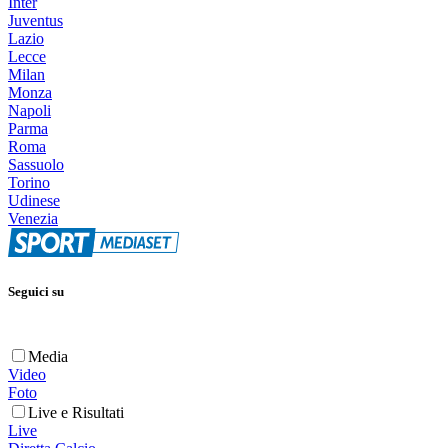
Inter
Juventus
Lazio
Lecce
Milan
Monza
Napoli
Parma
Roma
Sassuolo
Torino
Udinese
Venezia
Seguici su
Media
Video
Foto
Live e Risultati
Live