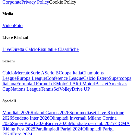
Corporate
Privacy Policy
Cookie Policy
Media
Video
Foto
Live e Risultati
Live
Diretta Calcio
Risultati e Classifiche
Sezioni
Calcio
Mercato
Serie A
Serie B
Coppa Italia
Champions
League
Europa League
Conference League
Calcio Estero
Supercoppa
Italiana
Formula 1
Formula E
MotoGP
Altri Motori
Basket
America's
Cup
Nations League
Tennis
Sci
Volley
Drive UP
Speciali
Mondiali 2026
Roland Garros 2026
Sportmediaset Live Riccione
2026
Scudetto Inter 2026
Olimpiadi Invernali Milano Cortina
2026
Super Bowl 2026
Eicma 2025
Mondiale per club 2025
EICMA
Riding Fest 2025
Paralimpiadi Parigi 2024
Olimpiadi Parigi
2024
Euro 2024