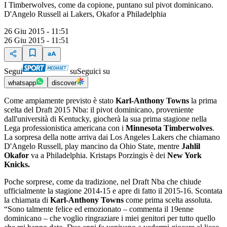
I Timberwolves, come da copione, puntano sul pivot dominicano.
D'Angelo Russell ai Lakers, Okafor a Philadelphia
26 Giu 2015 - 11:51
26 Giu 2015 - 11:51
Segui
su
Seguici su
whatsapp
discover
Come ampiamente previsto è stato
Karl-Anthony Towns
la prima
scelta del Draft 2015 Nba: il pivot dominicano, proveniente
dall'università di Kentucky, giocherà la sua prima stagione nella
Lega professionistica americana con i
Minnesota Timberwolves
.
La sorpresa della notte arriva dai Los Angeles Lakers che chiamano
D'Angelo Russell, play mancino da Ohio State, mentre
Jahlil
Okafor
va a Philadelphia. Kristaps Porzingis è dei
New York
Knicks.
Poche sorprese, come da tradizione, nel Draft Nba che chiude
ufficialmente la stagione 2014-15 e apre di fatto il 2015-16. Scontata
la chiamata di
Karl-Anthony Towns
come prima scelta assoluta.
“Sono talmente felice ed emozionato – commenta il 19enne
dominicano – che voglio ringraziare i miei genitori per tutto quello