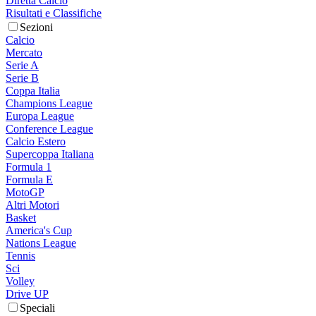
Diretta Calcio
Risultati e Classifiche
Sezioni
Calcio
Mercato
Serie A
Serie B
Coppa Italia
Champions League
Europa League
Conference League
Calcio Estero
Supercoppa Italiana
Formula 1
Formula E
MotoGP
Altri Motori
Basket
America's Cup
Nations League
Tennis
Sci
Volley
Drive UP
Speciali