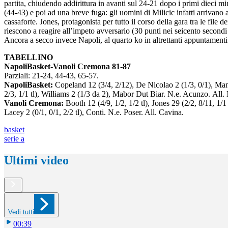
partita, chiudendo addirittura in avanti sul 24-21 dopo i primi dieci m
(44-43) e poi ad una breve fuga: gli uomini di Milicic infatti arrivano 
cassaforte. Jones, protagonista per tutto il corso della gara tra le file
riescono a reagire all’impeto avversario (30 punti nei seicento secondi 
Ancora a secco invece Napoli, al quarto ko in altrettanti appuntament
TABELLINO
NapoliBasket-Vanoli Cremona 81-87
Parziali: 21-24, 44-43, 65-57.
NapoliBasket:
Copeland 12 (3/4, 2/12), De Nicolao 2 (1/3, 0/1), Mannin
2/3, 1/1 tl), Williams 2 (1/3 da 2), Mabor Dut Biar. N.e. Acunzo. All. 
Vanoli Cremona:
Booth 12 (4/9, 1/2, 1/2 tl), Jones 29 (2/2, 8/11, 1/1 t
Lacey 2 (0/1, 0/1, 2/2 tl), Conti. N.e. Poser. All. Cavina.
basket
serie a
Ultimi video
Vedi tutti
00:39