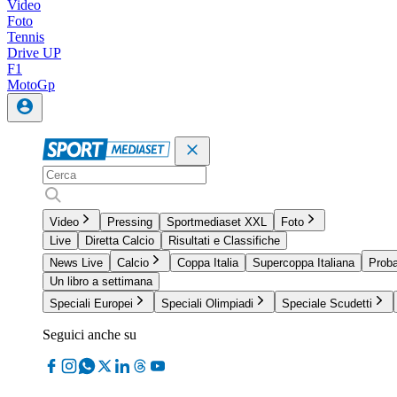
Video
Foto
Tennis
Drive UP
F1
MotoGp
Video
Pressing
Sportmediaset XXL
Foto
Live
Diretta Calcio
Risultati e Classifiche
News Live
Calcio
Coppa Italia
Supercoppa Italiana
Proba
Un libro a settimana
Speciali Europei
Speciali Olimpiadi
Speciale Scudetti
Seguici anche su