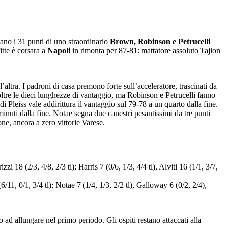
no i 31 punti di uno straordinario
Brown, Robinson e Petrucelli
tte è corsara a
Napoli
in rimonta per 87-81: mattatore assoluto Tajion
’altra. I padroni di casa premono forte sull’acceleratore, trascinati da
ltre le dieci lunghezze di vantaggio, ma Robinson e Petrucelli fanno
di Pleiss vale addirittura il vantaggio sul 79-78 a un quarto dalla fine.
nuti dalla fine. Notae segna due canestri pesantissimi da tre punti
one, ancora a zero vittorie Varese.
 18 (2/3, 4/8, 2/3 tl); Harris 7 (0/6, 1/3, 4/4 tl), Alviti 16 (1/1, 3/7,
6/11, 0/1, 3/4 tl); Notae 7 (1/4, 1/3, 2/2 tl), Galloway 6 (0/2, 2/4),
 allungare nel primo periodo. Gli ospiti restano attaccati alla