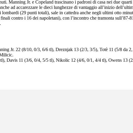
inuti. Manning Jr. e Copeland trascinano i padroni di casa nei due quart
anche ad accarezzare le dieci lunghezze di vantaggio all’inizio dell’ultim
 dei lombardi (29 punti totali), sale in cattedra anche negli ultimi otto m
finali contro i 16 dei napoletani), con l’incontro che tramonta sull’87-8
i.
g Jr. 22 (8/10, 0/3, 6/6 tl), Dreznjak 13 (2/3, 3/5), Totè 11 (5/8 da 2, 1
Milicic.
l), Davis 11 (3/6, 0/4, 5/5 tl), Nikolic 12 (4/6, 0/1, 4/4 tl), Owens 13 (2/