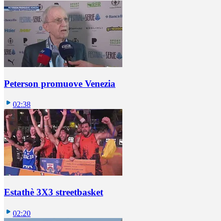
Peterson promuove Venezia
02:38
Estathè 3X3 streetbasket
02:20