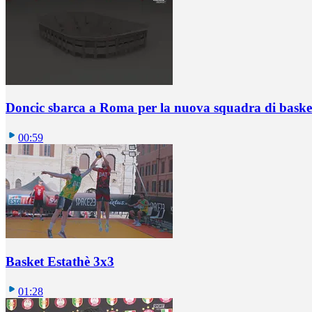
Doncic sbarca a Roma per la nuova squadra di basket
00:59
Basket Estathè 3x3
01:28