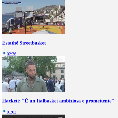
Estathè Streetbasket
02:36
Hackett: "È un Italbasket ambiziosa e promettente"
01:03