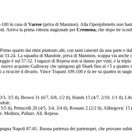
100 in casa di
Varese
(priva di Mannion). Alla Openjobmetis non basta
i. Arriva la prima vittoria stagionale per
Cremona,
che dopo tre sconfi
mo quarto dai ritmi piuttosto alti, con tanti canestri da una parte e dall
sul 33-24. La squadra di Mandole, priva di Mannion, scappa via anche o
eggio è sul 57-52. I ragazzi di Repesa non si danno per vinti, e la tripla 
l nuovo acquisto Galloway che spingono gli Shark fino al +5 a quattro mi
a ricucire il divario. Vince Trapani 109-100 e fa tre su quattro in stagi
3/5 tl), Brown 31 (6/7, 6/8, 1/2 tl), Hands 15 (4/7, 2/10, 1/1 tl), Librizzi
ndole.
5 tl), Petrucelli 20 (4/5, 3/4, 3/4 tl), Rossato 2 (2/2 tl), Alibegovic 15 (
.e. Mollura, Pullazi. All. Repesa.
gna Napoli 87-81. Buona partenza dei partenopei, che provano subito ad