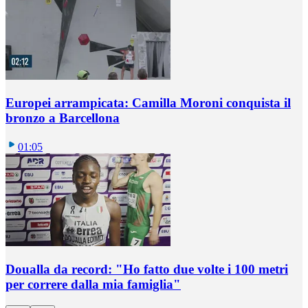
Europei arrampicata: Camilla Moroni conquista il
bronzo a Barcellona
01:05
Doualla da record: "Ho fatto due volte i 100 metri
per correre dalla mia famiglia"