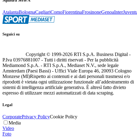
Squadra Serie A
Atalanta
Bologna
Cagliari
Como
Fiorentina
Frosinone
Genoa
Inter
Juvent
Seguici su
Copyright © 1999-
2026
RTI S.p.A. Business Digital -
P.Iva 03976881007 - Tutti i diritti riservati - Per la pubblicità
Mediamond S.p.A. - RTI S.p.A., Mediaset N.V., sede legale
Amsterdam (Paesi Bassi) - Uffici Viale Europa 46, 20093 Cologno
Monzese (MI)
Rispetto ai contenuti e ai dati personali trasmessi e/o
riprodotti è vietata ogni utilizzazione funzionale all’addestramento di
sistemi di intelligenza artificiale generativa. È altresì fatto divieto
espresso di utilizzare mezzi automatizzati di data scraping.
Legal
Corporate
Privacy Policy
Cookie Policy
Media
Video
Foto