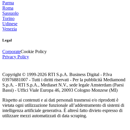
Parma
Roma
Sassuolo
Torino
Udinese
Venezia
Legal
Corporate
Cookie Policy
Privacy Policy
Copyright © 1999-
2026
RTI S.p.A. Business Digital - P.Iva
03976881007 - Tutti i diritti riservati - Per la pubblicità Mediamond
S.p.A. - RTI S.p.A., Mediaset N.V., sede legale Amsterdam (Paesi
Bassi) - Uffici Viale Europa 46, 20093 Cologno Monzese (MI)
Rispetto ai contenuti e ai dati personali trasmessi e/o riprodotti è
vietata ogni utilizzazione funzionale all’addestramento di sistemi di
intelligenza artificiale generativa. È altresì fatto divieto espresso di
utilizzare mezzi automatizzati di data scraping.