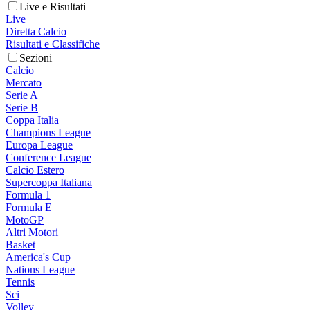
Live e Risultati
Live
Diretta Calcio
Risultati e Classifiche
Sezioni
Calcio
Mercato
Serie A
Serie B
Coppa Italia
Champions League
Europa League
Conference League
Calcio Estero
Supercoppa Italiana
Formula 1
Formula E
MotoGP
Altri Motori
Basket
America's Cup
Nations League
Tennis
Sci
Volley