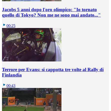
Jacobs 5 anni dopo l'oro olimpico: "Io tornato
quello di Tokyo? Non me ne sono mai andato..."
00:25
Terrore per Evans: si cappotta tre volte al Rally di
Finlandia
00:43