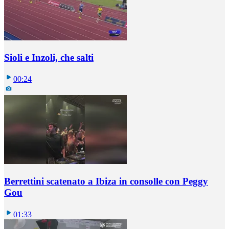
Sioli e Inzoli, che salti
00:24
Berrettini scatenato a Ibiza in consolle con Peggy
Gou
01:33