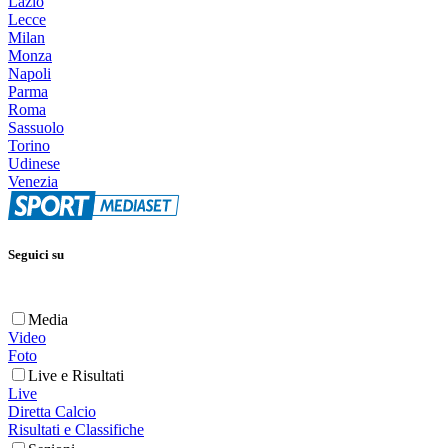
Lazio
Lecce
Milan
Monza
Napoli
Parma
Roma
Sassuolo
Torino
Udinese
Venezia
Seguici su
Media
Video
Foto
Live e Risultati
Live
Diretta Calcio
Risultati e Classifiche