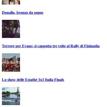
Doualla, bronzo da sogno
Terrore per Evans: si cappotta tre volte al Rally di Finlandia
Lo show delle Estathé 3x3 Italia Finals