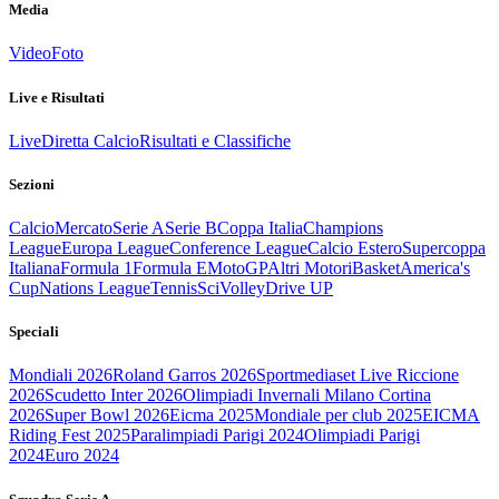
Media
Video
Foto
Live e Risultati
Live
Diretta Calcio
Risultati e Classifiche
Sezioni
Calcio
Mercato
Serie A
Serie B
Coppa Italia
Champions
League
Europa League
Conference League
Calcio Estero
Supercoppa
Italiana
Formula 1
Formula E
MotoGP
Altri Motori
Basket
America's
Cup
Nations League
Tennis
Sci
Volley
Drive UP
Speciali
Mondiali 2026
Roland Garros 2026
Sportmediaset Live Riccione
2026
Scudetto Inter 2026
Olimpiadi Invernali Milano Cortina
2026
Super Bowl 2026
Eicma 2025
Mondiale per club 2025
EICMA
Riding Fest 2025
Paralimpiadi Parigi 2024
Olimpiadi Parigi
2024
Euro 2024