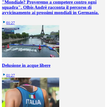
"Mondiale? Proveremo a competere contro ogni
squadra". Olbis Andrè racconta il percorso di
avvicinamento ai prossimi mondiali in Germania.
01:27
Delusione in acque libere
01:27