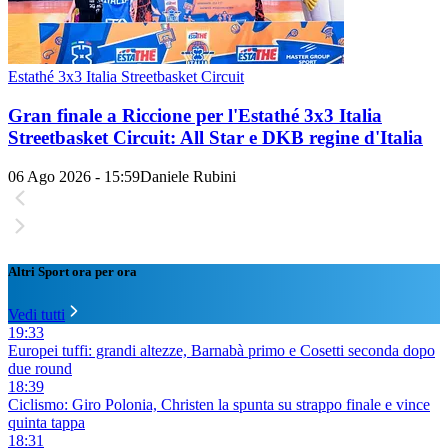
Estathé 3x3 Italia Streetbasket Circuit
Gran finale a Riccione per l'Estathé 3x3 Italia
Streetbasket Circuit: All Star e DKB regine d'Italia
06 Ago 2026 - 15:59
Daniele Rubini
Altri Sport ora per ora
Vedi tutti
19:33
Europei tuffi: grandi altezze, Barnabà primo e Cosetti seconda dopo
due round
18:39
Ciclismo: Giro Polonia, Christen la spunta su strappo finale e vince
quinta tappa
18:31