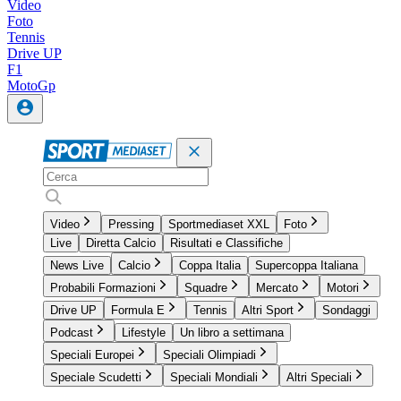
Video
Foto
Tennis
Drive UP
F1
MotoGp
Video
Pressing
Sportmediaset XXL
Foto
Live
Diretta Calcio
Risultati e Classifiche
News Live
Calcio
Coppa Italia
Supercoppa Italiana
Probabili Formazioni
Squadre
Mercato
Motori
Drive UP
Formula E
Tennis
Altri Sport
Sondaggi
Podcast
Lifestyle
Un libro a settimana
Speciali Europei
Speciali Olimpiadi
Speciale Scudetti
Speciali Mondiali
Altri Speciali