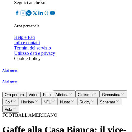
Seguici anche su
Area personale
Help e Faq
Info e contatti
Termini del servizio
Utilizzo dati e privacy
Cookie Policy
Altri sport
Altri sport
Ora per ora
Video
Foto
Atletica
Ciclismo
Ginnastica
Golf
Hockey
NFL
Nuoto
Rugby
Scherma
Vela
FOOTBALL AMERICANO
Gaffe alla Casa Bianca: il vice-