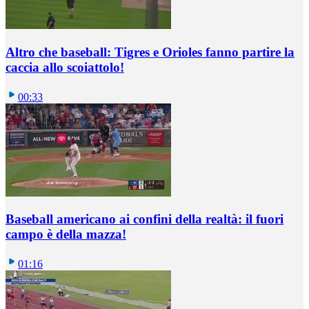
Altro che baseball: Tigres e Orioles fanno partire la
caccia allo scoiattolo!
00:33
Baseball americano ai confini della realtà: il fuori
campo è della mazza!
01:16