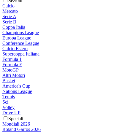
Sezioni
Calcio
Mercato
Serie A
Serie B
Coppa Italia
Champions League
Europa League
Conference League
Calcio Estero
Supercoppa Italiana
Formula 1
Formula E
MotoGP
Altri Motori
Basket
America's Cup
Nations League
Tennis
Sci
Volley
Drive UP
Speciali
Mondiali 2026
Roland Garros 2026