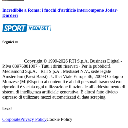
Incredibile a Roma: i fuochi d'artificio interrompono Jodar-
Darderi
Seguici su
Copyright © 1999-
2026
RTI S.p.A. Business Digital -
P.Iva 03976881007 - Tutti i diritti riservati - Per la pubblicità
Mediamond S.p.A. - RTI S.p.A., Mediaset N.V., sede legale
Amsterdam (Paesi Bassi) - Uffici Viale Europa 46, 20093 Cologno
Monzese (MI)
Rispetto ai contenuti e ai dati personali trasmessi e/o
riprodotti è vietata ogni utilizzazione funzionale all’addestramento di
sistemi di intelligenza artificiale generativa. È altresì fatto divieto
espresso di utilizzare mezzi automatizzati di data scraping.
Legal
Corporate
Privacy Policy
Cookie Policy