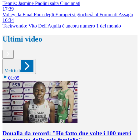
Tennis: Jasmine Paolini salta Cincinnati
17:39
Volley: la Final Four degli Europei si giocherà al Forum di Assago
16:34
Taekwondo: Vito Dell'Aquila è ancora numero 1 del mondo
Ultimi video
Vedi tutti
01:05
Doualla da record: "Ho fatto due volte i 100 metri