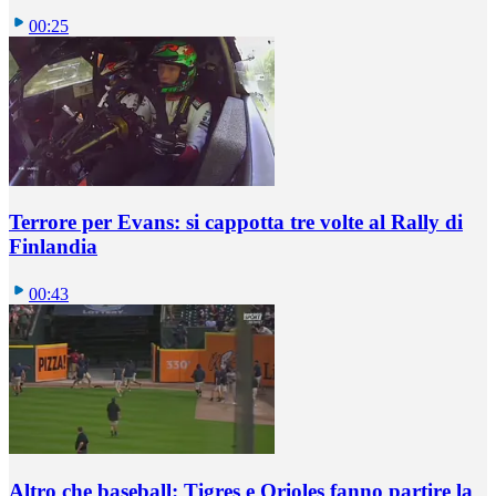
00:25
Terrore per Evans: si cappotta tre volte al Rally di
Finlandia
00:43
Altro che baseball: Tigres e Orioles fanno partire la