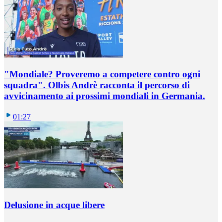
"Mondiale? Proveremo a competere contro ogni
squadra". Olbis Andrè racconta il percorso di
avvicinamento ai prossimi mondiali in Germania.
01:27
Delusione in acque libere