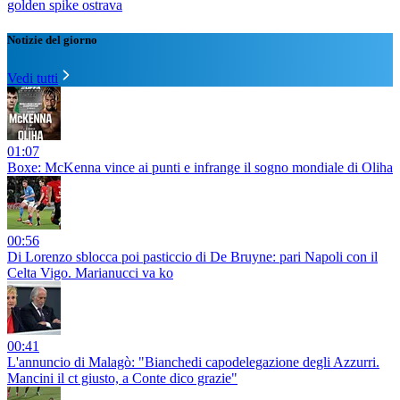
golden spike ostrava
Notizie del giorno
Vedi tutti
01:07
Boxe: McKenna vince ai punti e infrange il sogno mondiale di Oliha
00:56
Di Lorenzo sblocca poi pasticcio di De Bruyne: pari Napoli con il
Celta Vigo. Marianucci va ko
00:41
L'annuncio di Malagò: "Bianchedi capodelegazione degli Azzurri.
Mancini il ct giusto, a Conte dico grazie"