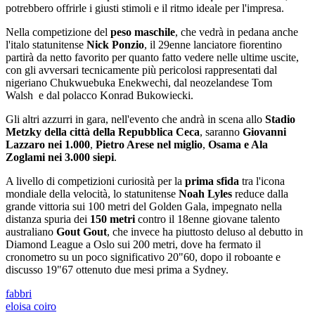
potrebbero offrirle i giusti stimoli e il ritmo ideale per l'impresa.
Nella competizione del
peso maschile
, che vedrà in pedana anche
l'italo statunitense
Nick Ponzio
, il 29enne lanciatore fiorentino
partirà da netto favorito per quanto fatto vedere nelle ultime uscite,
con gli avversari tecnicamente più pericolosi rappresentati dal
nigeriano Chukwuebuka Enekwechi, dal neozelandese Tom
Walsh e dal polacco Konrad Bukowiecki.
Gli altri azzurri in gara, nell'evento che andrà in scena allo
Stadio
Metzky della città della Repubblica Ceca
, saranno
Giovanni
Lazzaro nei 1.000
,
Pietro Arese nel miglio
,
Osama e Ala
Zoglami nei 3.000 siepi
.
A livello di competizioni curiosità per la
prima sfida
tra l'icona
mondiale della velocità, lo statunitense
Noah Lyles
reduce dalla
grande vittoria sui 100 metri del Golden Gala, impegnato nella
distanza spuria dei
150 metri
contro il 18enne giovane talento
australiano
Gout Gout
, che invece ha piuttosto deluso al debutto in
Diamond League a Oslo sui 200 metri, dove ha fermato il
cronometro su un poco significativo 20"60, dopo il roboante e
discusso 19"67 ottenuto due mesi prima a Sydney.
fabbri
eloisa coiro