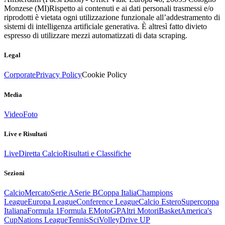
Monzese (MI)
Rispetto ai contenuti e ai dati personali trasmessi e/o
riprodotti è vietata ogni utilizzazione funzionale all’addestramento di
sistemi di intelligenza artificiale generativa. È altresì fatto divieto
espresso di utilizzare mezzi automatizzati di data scraping.
Legal
Corporate
Privacy Policy
Cookie Policy
Media
Video
Foto
Live e Risultati
Live
Diretta Calcio
Risultati e Classifiche
Sezioni
Calcio
Mercato
Serie A
Serie B
Coppa Italia
Champions
League
Europa League
Conference League
Calcio Estero
Supercoppa
Italiana
Formula 1
Formula E
MotoGP
Altri Motori
Basket
America's
Cup
Nations League
Tennis
Sci
Volley
Drive UP