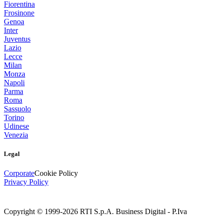
Fiorentina
Frosinone
Genoa
Inter
Juventus
Lazio
Lecce
Milan
Monza
Napoli
Parma
Roma
Sassuolo
Torino
Udinese
Venezia
Legal
Corporate
Cookie Policy
Privacy Policy
Copyright © 1999-
2026
RTI S.p.A. Business Digital - P.Iva