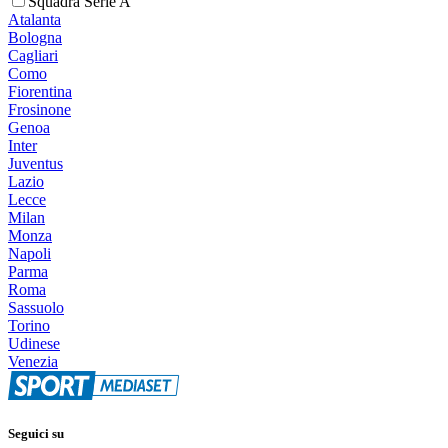
Squadra Serie A
Atalanta
Bologna
Cagliari
Como
Fiorentina
Frosinone
Genoa
Inter
Juventus
Lazio
Lecce
Milan
Monza
Napoli
Parma
Roma
Sassuolo
Torino
Udinese
Venezia
Seguici su