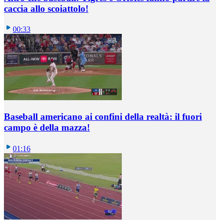
caccia allo scoiattolo!
00:33
Baseball americano ai confini della realtà: il fuori
campo è della mazza!
01:16