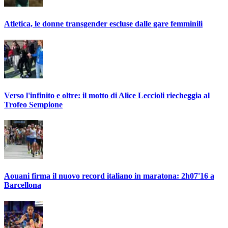
Atletica, le donne transgender escluse dalle gare femminili
Verso l'infinito e oltre: il motto di Alice Leccioli riecheggia al
Trofeo Sempione
Aouani firma il nuovo record italiano in maratona: 2h07'16 a
Barcellona