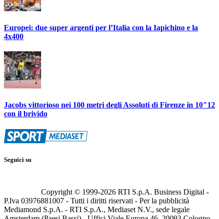
Europei: due super argenti per l’Italia con la Iapichino e la
4x400
Jacobs vittorioso nei 100 metri degli Assoluti di Firenze in 10"12
con il brivido
Seguici su
Copyright © 1999-
2026
RTI S.p.A. Business Digital -
P.Iva 03976881007 - Tutti i diritti riservati - Per la pubblicità
Mediamond S.p.A. - RTI S.p.A., Mediaset N.V., sede legale
Amsterdam (Paesi Bassi) - Uffici Viale Europa 46, 20093 Cologno