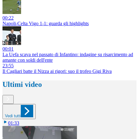
00:22
Napoli-Celta Vigo 1-1: guarda gli highlights
00:01
La Uefa scava nel passato di Infantino: indagine su risarcimento ad
amante con soldi dell'ente
23:55
Il Cagliari batte il Nizza ai rigori: suo il trofeo Gigi Riva
Ultimi video
Vedi tutti
01:33