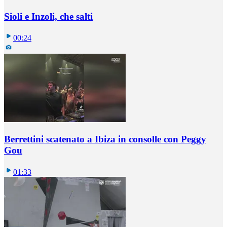
Sioli e Inzoli, che salti
00:24
Berrettini scatenato a Ibiza in consolle con Peggy
Gou
01:33