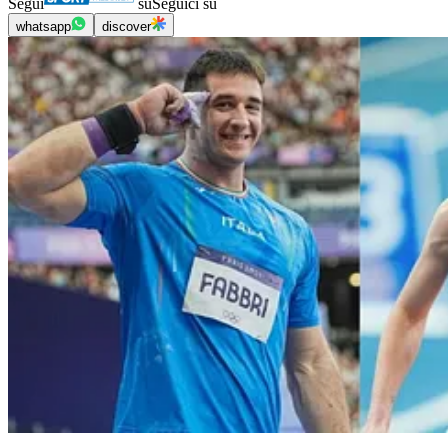
Segui
su
Seguici su
whatsapp
discover