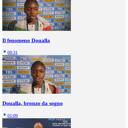
Il fenomeno Doualla
00:31
Doualla, bronzo da sogno
01:09