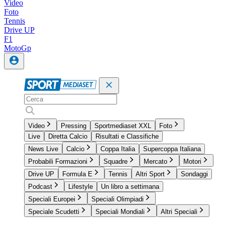
Video
Foto
Tennis
Drive UP
F1
MotoGp
Video
Pressing
Sportmediaset XXL
Foto
Live
Diretta Calcio
Risultati e Classifiche
News Live
Calcio
Coppa Italia
Supercoppa Italiana
Probabili Formazioni
Squadre
Mercato
Motori
Drive UP
Formula E
Tennis
Altri Sport
Sondaggi
Podcast
Lifestyle
Un libro a settimana
Speciali Europei
Speciali Olimpiadi
Speciale Scudetti
Speciali Mondiali
Altri Speciali