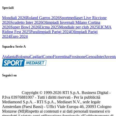
Speciali
Mondiali 2026
Roland Garros 2026
Sportmediaset Live Riccione
2026
Scudetto Inter 2026
Olimpiadi Invernali Milano Cortina
2026
Super Bowl 2026
Eicma 2025
Mondiale per club 2025
EICMA
Riding Fest 2025
Paralimpiadi Parigi 2024
Olimpiadi Parigi
2024
Euro 2024
Squadra Serie A
Atalanta
Bologna
Cagliari
Como
Fiorentina
Frosinone
Genoa
Inter
Juvent
Seguici su
Copyright © 1999-
2026
RTI S.p.A. Business Digital -
P.Iva 03976881007 - Tutti i diritti riservati - Per la pubblicità
Mediamond S.p.A. - RTI S.p.A., Mediaset N.V., sede legale
Amsterdam (Paesi Bassi) - Uffici Viale Europa 46, 20093 Cologno
Monzese (MI)
Rispetto ai contenuti e ai dati personali trasmessi e/o
riprodotti è vietata ogni utilizzazione funzionale all’addestramento di