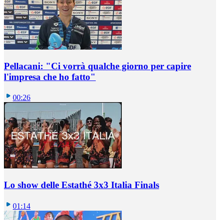
Pellacani: "Ci vorrà qualche giorno per capire
l'impresa che ho fatto"
00:26
Lo show delle Estathé 3x3 Italia Finals
01:14