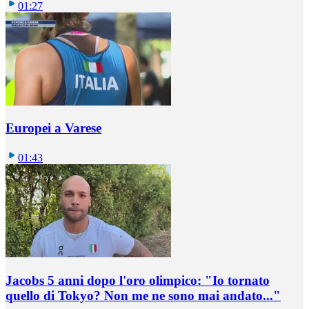
01:27
Europei a Varese
01:43
Jacobs 5 anni dopo l'oro olimpico: "Io tornato
quello di Tokyo? Non me ne sono mai andato..."