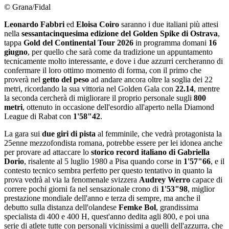
© Grana/Fidal
Leonardo Fabbri
ed
Eloisa Coiro
saranno i due italiani più attesi
nella
sessantacinquesima edizione del Golden Spike di Ostrava
,
tappa
Gold del Continental Tour 2026
in programma domani
16
giugno
, per quello che sarà come da tradizione un appuntamento
tecnicamente molto interessante, e dove i due azzurri cercheranno di
confermare il loro ottimo momento di forma, con il primo che
proverà nel
getto del peso
ad andare ancora oltre la soglia dei 22
metri, ricordando la sua vittoria nel Golden Gala con
22.14
, mentre
la seconda cercherà di migliorare il proprio personale sugli
800
metri
, ottenuto in occasione dell'esordio all'aperto nella Diamond
League di Rabat con
1'58"42
.
La gara sui
due giri di pista
al femminile, che vedrà protagonista la
25enne mezzofondista romana, potrebbe essere per lei idonea anche
per provare ad attaccare lo
storico record italiano di Gabriella
Dorio
, risalente al 5 luglio 1980 a Pisa quando corse in
1'57"66
, e il
contesto tecnico sembra perfetto per questo tentativo in quanto la
prova vedrà al via la fenomenale svizzera
Audrey Werro
capace di
correre pochi giorni fa nel sensazionale crono di
1'53"98
, miglior
prestazione mondiale dell'anno e terza di sempre, ma anche il
debutto sulla distanza dell'olandese
Femke Bol
, grandissima
specialista di 400 e 400 H, quest'anno dedita agli 800, e poi una
serie di atlete tutte con personali vicinissimi a quelli dell'azzurra, che