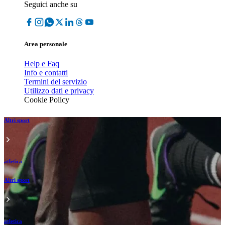
Seguici anche su
Area personale
Help e Faq
Info e contatti
Termini del servizio
Utilizzo dati e privacy
Cookie Policy
Altri sport
atletica
Altri sport
atletica