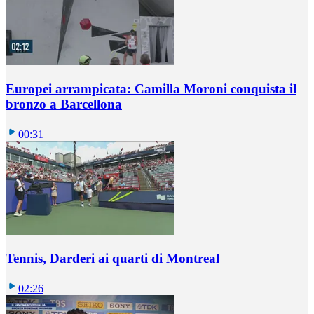
Europei arrampicata: Camilla Moroni conquista il
bronzo a Barcellona
00:31
Tennis, Darderi ai quarti di Montreal
02:26