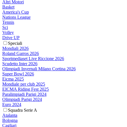
Altri Motori
Basket
America's Cup
Nations League
Tennis
Sci
Volley
Drive UP
Speciali
Mondiali 2026
Roland Garros 2026
Sportmediaset Live Riccione 2026
Scudetto Inter 2026
Olimpiadi Invernali Milano Cortina 2026
Super Bowl 2026
Eicma 2025
Mondiale per club 2025
EICMA Riding Fest 2025
Paralimpiadi Parigi 2024
Olimpiadi Parigi 2024
Euro 2024
Squadra Serie A
Atalanta
Bologna
Cagliari