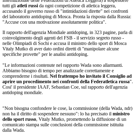
Internazionale delle Federazioni di Atletica Leggera) a sospendere
tutti gli
atleti russi
da ogni competizione di atletica leggera,
accusando il governo russo di "intimidazioni dirette" nei confronti
del laboratorio antidoping di Mosca. Pronta la risposta dalla Russia:
"Accuse con una motivazione assolutamente politica".
Il rapporto dell'agenzia Mondiale antidoping, in 323 pagine, parla di
coinvolgimento degli agenti del FSB - il servizio segreto russo -
nelle Olimpiadi di Sochi e accusa il ministro dello sport di Mosca
Vitaly Mutko di aver dato ordini diretti di ''manipolare alcune
specifiche provette" per le analisi antidoping.
"Le informazioni contenute nel rapporto Wada sono allarmanti.
Abbiamo bisogno di tempo per analizzarle correttamente e
comprenderne i risultati.
Nel frattempo ho invitato il Consiglio ad
aprire un procedimento nei confronti della Federatletica russa
".
Cosi' il presidente IAAF, Sebastian Coe, sul rapporto dell'agenzia
antidoping mondiale.
"Non bisogna confondere le cose, la commissione (della Wada, ndr)
non ha il diritto di sospendere nessuno": lo ha precisato il
ministro
dello sport russo
, Vitaly Mutko, promettendo la diffusione di un
comunicato stampa sulle conclusioni della commissione istituita
dalla Wada.