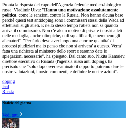
Pronta la risposta del capo dell'Agenzia federale medico-biologico
russa, Vladimir Uiva: "
Hanno una motivazione assolutamente
politica
, come le sanzioni contro la Russia. Non hanno alcuna base
perché questi test antidoping sono i commissari stessi della Wada ad
effettuarli sugli atleti. E nello stesso tempo l'atleta non sa quando
arriva il commissario. Non c'è alcun motivo di privare i nostri atleti
delle medaglia, anche olimpiche, o di squalificarli, e nemmeno gli
allenatori". "Per farlo deve aver luogo una enorme quantita' di
processi giudiziari ma io penso che non si arrivera' a questo. Verra'
fatta una richiesta al ministero dello sport e saranno date le
spiegazioni necessarie", ha spiegato. Dal canto suo, Nikita Kamaiev,
direttore esecutivo di Rusada (l'agenzia russa anti doping), ha
precisato che "solo dopo aver esaminato il rapporto potremo dare le
nostre valutazioni, i nostri commenti, e definire le nostre azioni".
doping
Iaaf
Russia
Notizie del giorno
Vedi tutti