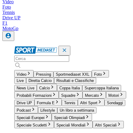
Video
Foto
Tennis
Drive UP
F1
MotoGp
Video
Pressing
Sportmediaset XXL
Foto
Live
Diretta Calcio
Risultati e Classifiche
News Live
Calcio
Coppa Italia
Supercoppa Italiana
Probabili Formazioni
Squadre
Mercato
Motori
Drive UP
Formula E
Tennis
Altri Sport
Sondaggi
Podcast
Lifestyle
Un libro a settimana
Speciali Europei
Speciali Olimpiadi
Speciale Scudetti
Speciali Mondiali
Altri Speciali