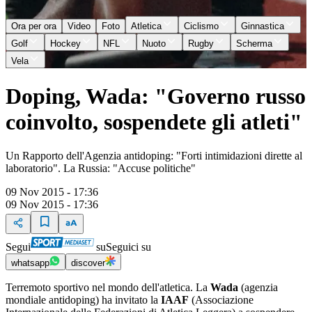
Ora per ora
Video
Foto
Atletica
Ciclismo
Ginnastica
Golf
Hockey
NFL
Nuoto
Rugby
Scherma
Vela
Doping, Wada: "Governo russo
coinvolto, sospendete gli atleti"
Un Rapporto dell'Agenzia antidoping: "Forti intimidazioni dirette al
laboratorio". La Russia: "Accuse politiche"
09 Nov 2015 - 17:36
09 Nov 2015 - 17:36
Segui
su
Seguici su
whatsapp
discover
Terremoto sportivo nel mondo dell'atletica. La
Wada
(agenzia
mondiale antidoping) ha invitato la
IAAF
(Associazione