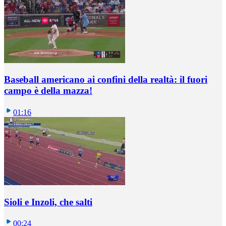
Baseball americano ai confini della realtà: il fuori
campo è della mazza!
01:16
Sioli e Inzoli, che salti
00:24