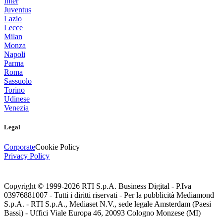
Inter
Juventus
Lazio
Lecce
Milan
Monza
Napoli
Parma
Roma
Sassuolo
Torino
Udinese
Venezia
Legal
Corporate
Cookie Policy
Privacy Policy
Copyright © 1999-
2026
RTI S.p.A. Business Digital - P.Iva
03976881007 - Tutti i diritti riservati - Per la pubblicità Mediamond
S.p.A. - RTI S.p.A., Mediaset N.V., sede legale Amsterdam (Paesi
Bassi) - Uffici Viale Europa 46, 20093 Cologno Monzese (MI)