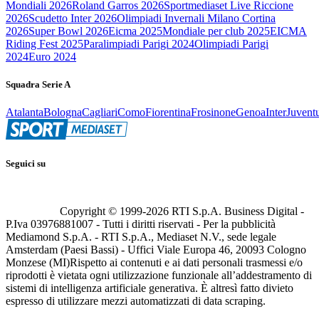
Mondiali 2026
Roland Garros 2026
Sportmediaset Live Riccione
2026
Scudetto Inter 2026
Olimpiadi Invernali Milano Cortina
2026
Super Bowl 2026
Eicma 2025
Mondiale per club 2025
EICMA
Riding Fest 2025
Paralimpiadi Parigi 2024
Olimpiadi Parigi
2024
Euro 2024
Squadra Serie A
Atalanta
Bologna
Cagliari
Como
Fiorentina
Frosinone
Genoa
Inter
Juvent
Seguici su
Copyright © 1999-
2026
RTI S.p.A. Business Digital -
P.Iva 03976881007 - Tutti i diritti riservati - Per la pubblicità
Mediamond S.p.A. - RTI S.p.A., Mediaset N.V., sede legale
Amsterdam (Paesi Bassi) - Uffici Viale Europa 46, 20093 Cologno
Monzese (MI)
Rispetto ai contenuti e ai dati personali trasmessi e/o
riprodotti è vietata ogni utilizzazione funzionale all’addestramento di
sistemi di intelligenza artificiale generativa. È altresì fatto divieto
espresso di utilizzare mezzi automatizzati di data scraping.