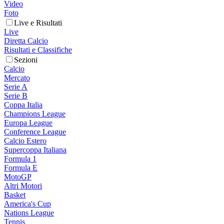
Video
Foto
Live e Risultati
Live
Diretta Calcio
Risultati e Classifiche
Sezioni
Calcio
Mercato
Serie A
Serie B
Coppa Italia
Champions League
Europa League
Conference League
Calcio Estero
Supercoppa Italiana
Formula 1
Formula E
MotoGP
Altri Motori
Basket
America's Cup
Nations League
Tennis