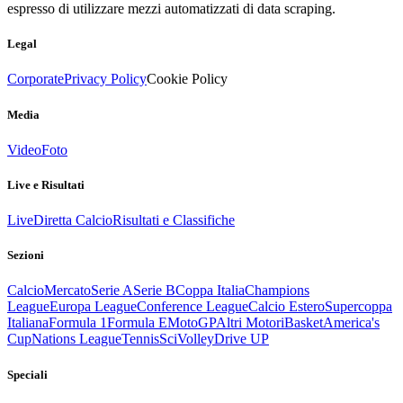
espresso di utilizzare mezzi automatizzati di data scraping.
Legal
Corporate
Privacy Policy
Cookie Policy
Media
Video
Foto
Live e Risultati
Live
Diretta Calcio
Risultati e Classifiche
Sezioni
Calcio
Mercato
Serie A
Serie B
Coppa Italia
Champions
League
Europa League
Conference League
Calcio Estero
Supercoppa
Italiana
Formula 1
Formula E
MotoGP
Altri Motori
Basket
America's
Cup
Nations League
Tennis
Sci
Volley
Drive UP
Speciali