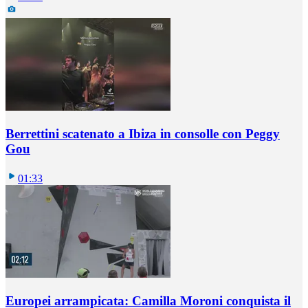
Berrettini scatenato a Ibiza in consolle con Peggy
Gou
01:33
Europei arrampicata: Camilla Moroni conquista il