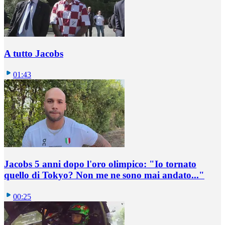
A tutto Jacobs
01:43
Jacobs 5 anni dopo l'oro olimpico: "Io tornato
quello di Tokyo? Non me ne sono mai andato..."
00:25