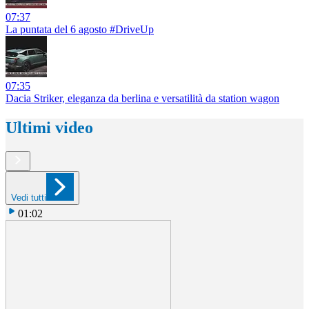
07:37
La puntata del 6 agosto #DriveUp
07:35
Dacia Striker, eleganza da berlina e versatilità da station wagon
Ultimi video
Vedi tutti
01:02