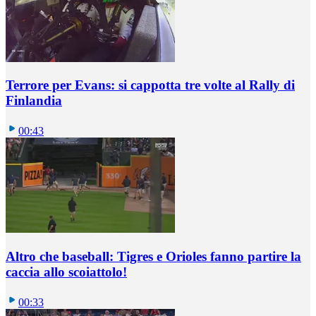
Terrore per Evans: si cappotta tre volte al Rally di
Finlandia
00:43
Altro che baseball: Tigres e Orioles fanno partire la
caccia allo scoiattolo!
00:33