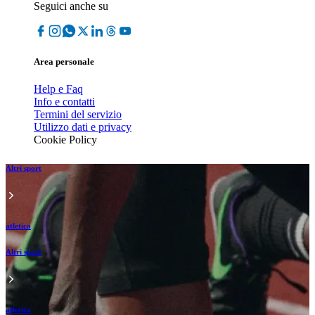
Seguici anche su
Area personale
Help e Faq
Info e contatti
Termini del servizio
Utilizzo dati e privacy
Cookie Policy
Altri sport
atletica
Altri sport
atletica