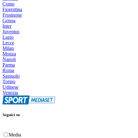
Como
Fiorentina
Frosinone
Genoa
Inter
Juventus
Lazio
Lecce
Milan
Monza
Napoli
Parma
Roma
Sassuolo
Torino
Udinese
Venezia
Seguici su
Media