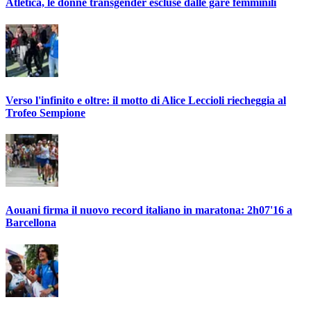
Atletica, le donne transgender escluse dalle gare femminili
Verso l'infinito e oltre: il motto di Alice Leccioli riecheggia al
Trofeo Sempione
Aouani firma il nuovo record italiano in maratona: 2h07'16 a
Barcellona