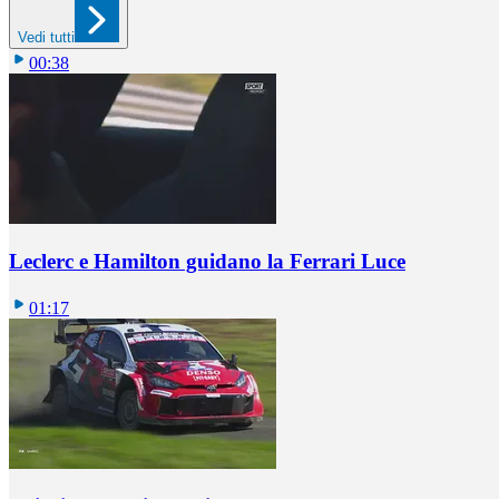
Vedi tutti
00:38
Leclerc e Hamilton guidano la Ferrari Luce
01:17