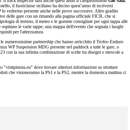
no. Il track inspector sarà anche quest’anno il campionissimo
Giò Sala
,
ello, il fuoriclasse siciliano ha deciso quest’anno di iscriversi
 vedremo presente anche nelle prove successive. Altro gradito
 live delle gare con un rimando alla pagina ufficiale FICR, che si
ologia di terreno, il meteo e le gomme consigliate per ogni tappa alle
e ospitano le varie tappe, una mappa dell'evento che segnala i luoghi
uisiti per l'attrezzatura.
che le numerosissime partnership che hanno arricchito il Trofeo Enduro
sistenza WP Suspension MDG presente nel paddock a tutte le gare, o
3 con la sua infinita combinazione di scelte tra disegni e mescole a
o "visitpistoia.eu" dove trovare ulteriori informazioni su strutture
i piloti che visioneranno la PS1 e la PS2, mentre la domenica mattina ci