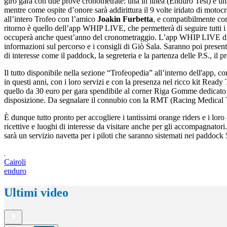
giro gara con due prove cronometrate: una in linea (Enduro Test) e una
mentre come ospite d’onore sarà addirittura il 9 volte iridato di motoc
all’intero Trofeo con l’amico
Joakin Furbetta
, e compatibilmente c
ritorno è quello dell’app WHIP LIVE, che permetterà di seguire tutti i p
occuperà anche quest’anno del cronometraggio. L’app WHIP LIVE divente
informazioni sul percorso e i consigli di Giò Sala. Saranno poi presen
di interesse come il paddock, la segreteria e la partenza delle P.S., il p
Il tutto disponibile nella sezione “Trofeopedia” all’interno dell'app, 
in questi anni, con i loro servizi e con la presenza nel ricco kit Rea
quello da 30 euro per gara spendibile al corner Riga Gomme dedicato a
disposizione. Da segnalare il connubio con la RMT (Racing Medical T
È dunque tutto pronto per accogliere i tantissimi orange riders e i loro
ricettive e luoghi di interesse da visitare anche per gli accompagnatori
sarà un servizio navetta per i piloti che saranno sistemati nei paddock 5
Cairoli
enduro
Ultimi video