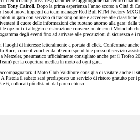
 in fettucciato (Cross Test) facilmente raggiungibile dal centro cittadi
ross
Tony Cairoli
. Dopo la prima esperienza l’anno scorso a Città di Cast
on i suoi nuovi impegni da team manager Red Bull KTM Factory MXGP lo
iloti in gara con servizio di tracking online e accedere alle classifiche
rà il cuore delle informazioni che ruotano attorno alla gara: dalla tip
ti le opzioni di alloggio e ristorazione convenzionate con i Motoclub ch
rogramma degli eventi fino ad arrivare alle precauzioni di sicurezza e i req
con i luoghi di interesse letteralmente a portata di click. Confermate an
dy To Race, come il voucher da 50 euro spendibile presso il servizio as
 Metzeler, pneumatico ufficialmente consigliato anche per il Trofeo 202
eam) per la copertura medica in moto ad ogni gara.
 accompagnatori: il Moto Club Valdibure consiglia di visitare anche il sit
. A Pistoia il sabato sarà predisposto un servizio di ristoro gratuito per 
 e 6, collocati più distanti dal parco chiuso.