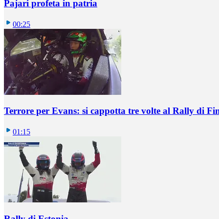
Pajari profeta in patria
00:25
Terrore per Evans: si cappotta tre volte al Rally di Fi
01:15
Rally di Estonia