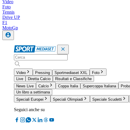
Video
Foto
Tennis
Drive UP
F1
MotoGp
Video
Pressing
Sportmediaset XXL
Foto
Live
Diretta Calcio
Risultati e Classifiche
News Live
Calcio
Coppa Italia
Supercoppa Italiana
Proba
Un libro a settimana
Speciali Europei
Speciali Olimpiadi
Speciale Scudetti
Seguici anche su