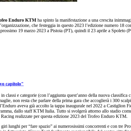
ofeo Enduro KTM
ha spinto la manifestazione a una crescita inimmagi
l’organizzazione, che festeggia in questo 2023 l’edizione numero 18 con 
 prossimo 19 marzo 2023 a Pistoia (PT), quindi il 23 aprile a Spoleto 
vo capitolo"
 in classi e categorie (con l’aggiunta quest’anno della nuova classifica 
maglie, non resta che parlare della prima gara che accoglierà i 300 scalpit
l’Enduro aveva già accolto la tappa inaugurale nel 2022 a Castiglion Fio
ramma, dallo staff KTM Italia. Tutto si svolgerà attorno allo stadio co
re Racing realizzate per questa edizione 2023 del Trofeo Enduro KTM.
ue giri lunghi per “fare spazio” ai numerosissimi concorrenti e con tre Pro