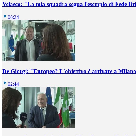
Velasco: "La mia squadra segua l'esempio di Fede B
06:24
De Giorgi: "Europeo? L'obiettivo è arrivare a Milano 
02:44