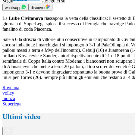
Segui
su
Seguici su
whatsapp
discover
La
Lube Civitanova
riassapora la vetta della classifica: il sestetto d
giornata di SuperLega spicca il successo di Perugia che travolge Pado
fanalino di coda Piacenza.
Sale a 6 la striscia di vittorie utili consecutive in campionato di Civ
ancora imbattuta: i marchigiani si impongono 3-1 al PalaOlimpia di Ver
palloni messi a terra e Mvp dell'incontro), Cebulj (16) e Juantorena (14
brillano Kovacevic e Sander, autori rispettivamente di 21 e 18 punti. T
semifinale di Coppa Italia contro Modena: i bianconeri non sciupano l'
di Atanasijevic che mette a terra 20 palloni, il top scorer dei veneti è
impongono 3-1 e devono ringraziare soprattutto la buona prova di Gallia
un super Torres (26). Sempre più ultimi gli emiliani che restano a -4 da
Ravenna
volley
monza
Superlega
Ultimi video