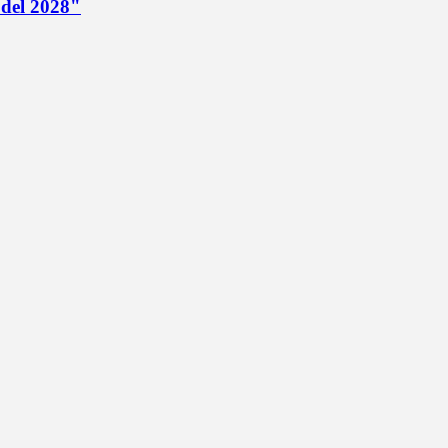
 del 2028"
"