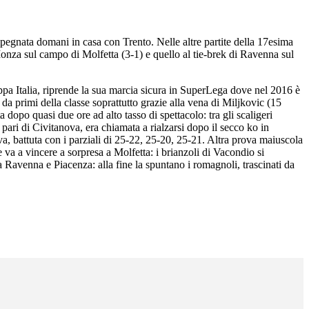
mpegnata domani in casa con Trento. Nelle altre partite della 17esima
onza sul campo di Molfetta (3-1) e quello al tie-brek di Ravenna sul
oppa Italia, riprende la sua marcia sicura in SuperLega dove nel 2016 è
a primi della classe soprattutto grazie alla vena di Miljkovic (15
dopo quasi due ore ad alto tasso di spettacolo: tra gli scaligeri
pari di Civitanova, era chiamata a rialzarsi dopo il secco ko in
a, battuta con i parziali di 25-22, 25-20, 25-21. Altra prova maiuscola
e va a vincere a sorpresa a Molfetta: i brianzoli di Vacondio si
a Ravenna e Piacenza: alla fine la spuntano i romagnoli, trascinati da