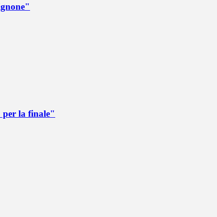
rignone"
per la finale"