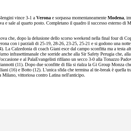
i Blengini vince 3-1 a
Verona
e sorpassa momentaneamente
Modena
, i
va e sale al quarto posto. Completano il quadro il successo esterno di M
itanova che, dopo la delusione dello scorso weekend nella final four di C
ona con i parziali di 25-19, 28-26, 23-25, 25-21 e si godono una notte d
). La Calzedonia di coach Giani esce dal campo sconfitta ma a testa alta 
urno infrasettimanale che sorride anche alla Sir Safety Perugia che, alla 
occasione e al PalaEvangelisti rifilano un secco 3-0 alla Tonazzo Padov
 Giannotti (11). Dopo due sconfitte di fila si rialza la Gi Group Monza ch
ni (16) e Botto (12). L'unica sfida che termina al tie-break è quella tr
 Milano, vittoriosa contro Latina nell'anticipo.