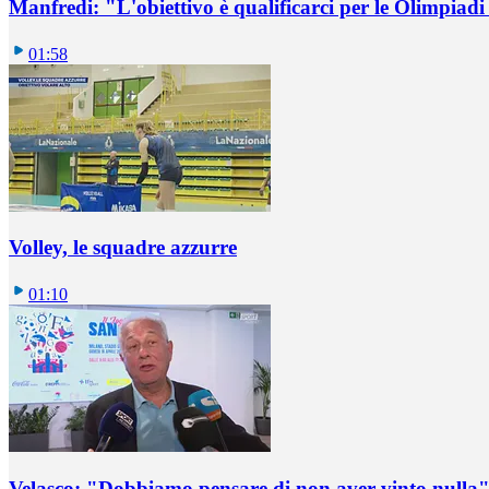
Manfredi: "L'obiettivo è qualificarci per le Olimpiadi
01:58
Volley, le squadre azzurre
01:10
Velasco: "Dobbiamo pensare di non aver vinto nulla