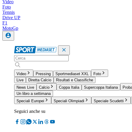
Video
Foto
Tennis
Drive UP
F1
MotoGp
Video
Pressing
Sportmediaset XXL
Foto
Live
Diretta Calcio
Risultati e Classifiche
News Live
Calcio
Coppa Italia
Supercoppa Italiana
Proba
Un libro a settimana
Speciali Europei
Speciali Olimpiadi
Speciale Scudetti
Seguici anche su