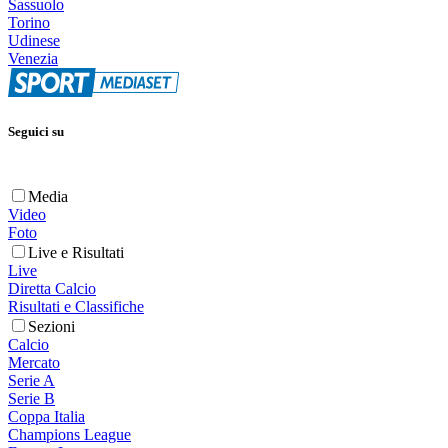
Sassuolo
Torino
Udinese
Venezia
Seguici su
Media
Video
Foto
Live e Risultati
Live
Diretta Calcio
Risultati e Classifiche
Sezioni
Calcio
Mercato
Serie A
Serie B
Coppa Italia
Champions League