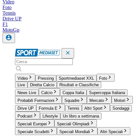
Video
Foto
Tennis
Drive UP
F1
MotoGp
Video
Pressing
Sportmediaset XXL
Foto
Live
Diretta Calcio
Risultati e Classifiche
News Live
Calcio
Coppa Italia
Supercoppa Italiana
Probabili Formazioni
Squadre
Mercato
Motori
Drive UP
Formula E
Tennis
Altri Sport
Sondaggi
Podcast
Lifestyle
Un libro a settimana
Speciali Europei
Speciali Olimpiadi
Speciale Scudetti
Speciali Mondiali
Altri Speciali