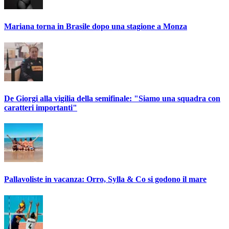
Mariana torna in Brasile dopo una stagione a Monza
De Giorgi alla vigilia della semifinale: "Siamo una squadra con
caratteri importanti"
Pallavoliste in vacanza: Orro, Sylla & Co si godono il mare