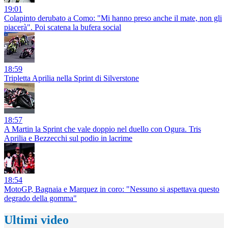
19:01
Colapinto derubato a Como: "Mi hanno preso anche il mate, non gli
piacerà". Poi scatena la bufera social
18:59
Tripletta Aprilia nella Sprint di Silverstone
18:57
A Martin la Sprint che vale doppio nel duello con Ogura. Tris
Aprilia e Bezzecchi sul podio in lacrime
18:54
MotoGP, Bagnaia e Marquez in coro: "Nessuno si aspettava questo
degrado della gomma"
Ultimi video