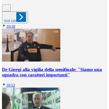
Vedi tutti
10:18
De Giorgi alla vigilia della semifinale: "Siamo una
squadra con caratteri importanti"
10:52