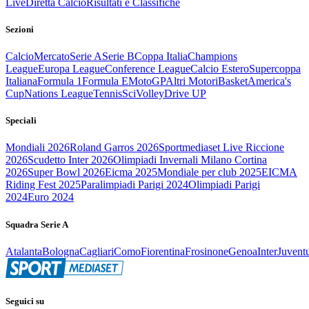
Live
Diretta Calcio
Risultati e Classifiche
Sezioni
Calcio
Mercato
Serie A
Serie B
Coppa Italia
Champions
League
Europa League
Conference League
Calcio Estero
Supercoppa
Italiana
Formula 1
Formula E
MotoGP
Altri Motori
Basket
America's
Cup
Nations League
Tennis
Sci
Volley
Drive UP
Speciali
Mondiali 2026
Roland Garros 2026
Sportmediaset Live Riccione
2026
Scudetto Inter 2026
Olimpiadi Invernali Milano Cortina
2026
Super Bowl 2026
Eicma 2025
Mondiale per club 2025
EICMA
Riding Fest 2025
Paralimpiadi Parigi 2024
Olimpiadi Parigi
2024
Euro 2024
Squadra Serie A
Atalanta
Bologna
Cagliari
Como
Fiorentina
Frosinone
Genoa
Inter
Juvent
Seguici su