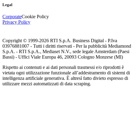
Legal
Corporate
Cookie Policy
Privacy Policy
Copyright © 1999-
2026
RTI S.p.A. Business Digital - P.Iva
03976881007 - Tutti i diritti riservati - Per la pubblicità Mediamond
S.p.A. - RTI S.p.A., Mediaset N.V., sede legale Amsterdam (Paesi
Bassi) - Uffici Viale Europa 46, 20093 Cologno Monzese (MI)
Rispetto ai contenuti e ai dati personali trasmessi e/o riprodotti è
vietata ogni utilizzazione funzionale all’addestramento di sistemi di
intelligenza artificiale generativa. È altresì fatto divieto espresso di
utilizzare mezzi automatizzati di data scraping.