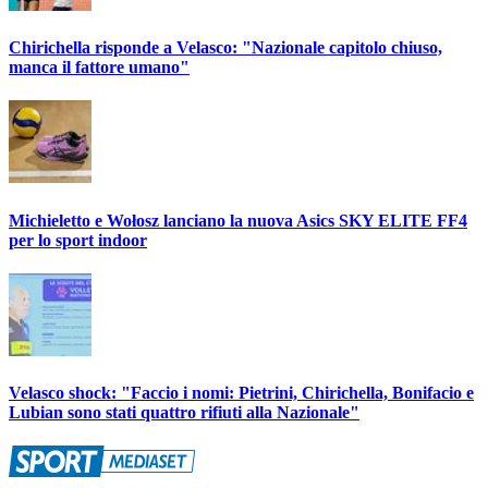
Chirichella risponde a Velasco: "Nazionale capitolo chiuso,
manca il fattore umano"
Michieletto e Wołosz lanciano la nuova Asics SKY ELITE FF4
per lo sport indoor
Velasco shock: "Faccio i nomi: Pietrini, Chirichella, Bonifacio e
Lubian sono stati quattro rifiuti alla Nazionale"