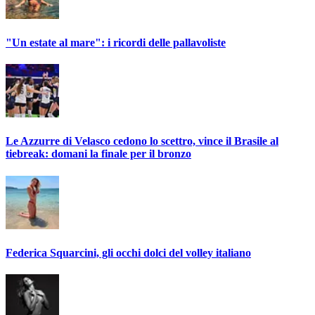
"Un estate al mare": i ricordi delle pallavoliste
Le Azzurre di Velasco cedono lo scettro, vince il Brasile al
tiebreak: domani la finale per il bronzo
Federica Squarcini, gli occhi dolci del volley italiano