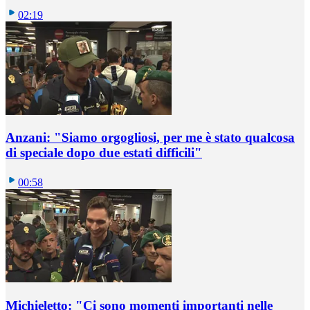
02:19
Anzani: "Siamo orgogliosi, per me è stato qualcosa
di speciale dopo due estati difficili"
00:58
Michieletto: "Ci sono momenti importanti nelle