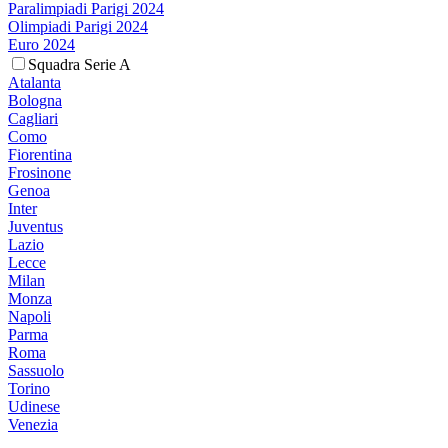
Paralimpiadi Parigi 2024
Olimpiadi Parigi 2024
Euro 2024
Squadra Serie A
Atalanta
Bologna
Cagliari
Como
Fiorentina
Frosinone
Genoa
Inter
Juventus
Lazio
Lecce
Milan
Monza
Napoli
Parma
Roma
Sassuolo
Torino
Udinese
Venezia