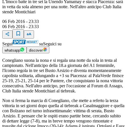
L'Imoco batte in tre set la Unendo Yamamay e stacca Piacenza: sarà
in vetta da sola almeno per una notte. Nell'altro anticipo Club Italia
stende Montichiari
06 Feb 2016 - 23:33
06 Feb 2016 - 23:33
Segui
su
Seguici su
whatsapp
discover
Conegliano suona la nona e si regala una notte da sola in testa al
campionato. Nell'anticipo della 18.a giornata del A1 femminile,
l'Icomo regola in tre set Busto Arsizio e diventa momentaneamente
capolista solitaria, allungando a +3 su Piacenza: al PalaVerde finisce
25-19, 25-21, 25-14 per le Pantere, che conquistano la nona vittoria
consecutiva. Nell'altro anticipo, per l'occasione al Forum di Assago,
Club Italia stende Montichiari al tiebreak.
Non si ferma la marcia di Conegliano, che mette a referto la terza
vittoria in sei giorni dopo quella al tiebreak a Casalmaggiore e quella
con Bolzano nel turno infrasettimanale: vittima di serata, Busto
Arsizio. E pensare che le ospiti erano partite bene, cercando subito
di dettare legge (7-8), ma in breve tempo vengono rimontate e
travolte dal ciclone Imoco (20-14): Adams è ispirata, Ortolani e Easy