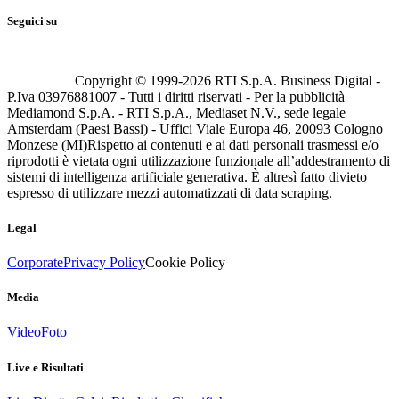
Seguici su
Copyright © 1999-
2026
RTI S.p.A. Business Digital -
P.Iva 03976881007 - Tutti i diritti riservati - Per la pubblicità
Mediamond S.p.A. - RTI S.p.A., Mediaset N.V., sede legale
Amsterdam (Paesi Bassi) - Uffici Viale Europa 46, 20093 Cologno
Monzese (MI)
Rispetto ai contenuti e ai dati personali trasmessi e/o
riprodotti è vietata ogni utilizzazione funzionale all’addestramento di
sistemi di intelligenza artificiale generativa. È altresì fatto divieto
espresso di utilizzare mezzi automatizzati di data scraping.
Legal
Corporate
Privacy Policy
Cookie Policy
Media
Video
Foto
Live e Risultati