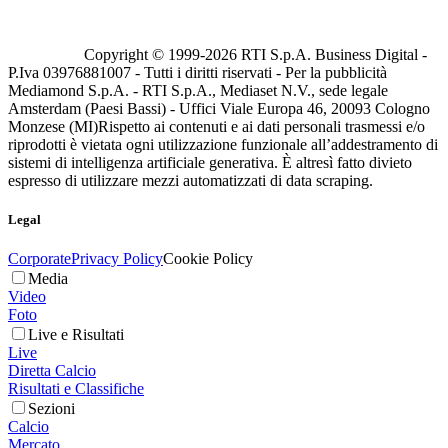
Copyright © 1999-
2026
RTI S.p.A. Business Digital -
P.Iva 03976881007 - Tutti i diritti riservati - Per la pubblicità
Mediamond S.p.A. - RTI S.p.A., Mediaset N.V., sede legale
Amsterdam (Paesi Bassi) - Uffici Viale Europa 46, 20093 Cologno
Monzese (MI)
Rispetto ai contenuti e ai dati personali trasmessi e/o
riprodotti è vietata ogni utilizzazione funzionale all’addestramento di
sistemi di intelligenza artificiale generativa. È altresì fatto divieto
espresso di utilizzare mezzi automatizzati di data scraping.
Legal
Corporate
Privacy Policy
Cookie Policy
Media
Video
Foto
Live e Risultati
Live
Diretta Calcio
Risultati e Classifiche
Sezioni
Calcio
Mercato