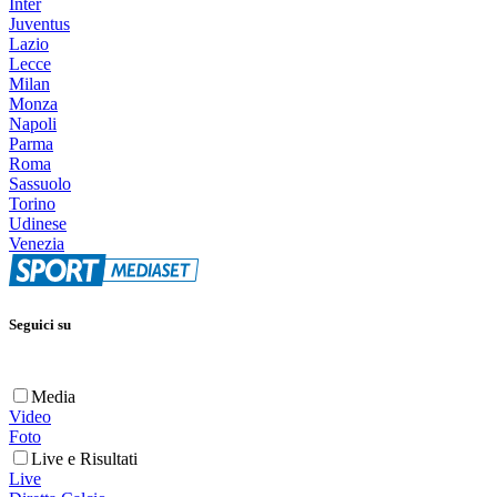
Inter
Juventus
Lazio
Lecce
Milan
Monza
Napoli
Parma
Roma
Sassuolo
Torino
Udinese
Venezia
Seguici su
Media
Video
Foto
Live e Risultati
Live