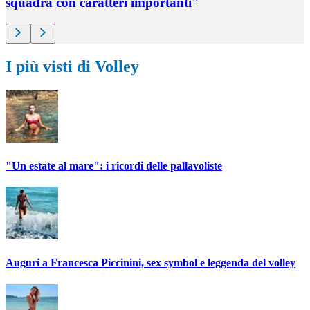
squadra con caratteri importanti"
I più visti di Volley
"Un estate al mare": i ricordi delle pallavoliste
Auguri a Francesca Piccinini, sex symbol e leggenda del volley