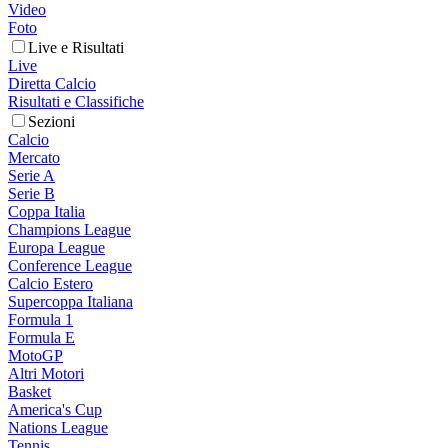
Video
Foto
Live e Risultati
Live
Diretta Calcio
Risultati e Classifiche
Sezioni
Calcio
Mercato
Serie A
Serie B
Coppa Italia
Champions League
Europa League
Conference League
Calcio Estero
Supercoppa Italiana
Formula 1
Formula E
MotoGP
Altri Motori
Basket
America's Cup
Nations League
Tennis