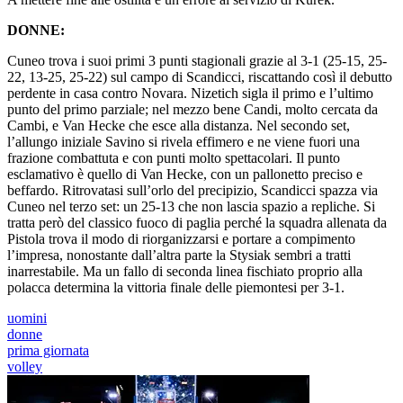
DONNE:
Cuneo trova i suoi primi 3 punti stagionali grazie al 3-1 (25-15, 25-
22, 13-25, 25-22) sul campo di Scandicci, riscattando così il debutto
perdente in casa contro Novara. Nizetich sigla il primo e l’ultimo
punto del primo parziale; nel mezzo bene Candi, molto cercata da
Cambi, e Van Hecke che esce alla distanza. Nel secondo set,
l’allungo iniziale Savino si rivela effimero e ne viene fuori una
frazione combattuta e con punti molto spettacolari. Il punto
esclamativo è quello di Van Hecke, con un pallonetto preciso e
beffardo. Ritrovatasi sull’orlo del precipizio, Scandicci spazza via
Cuneo nel terzo set: un 25-13 che non lascia spazio a repliche. Si
tratta però del classico fuoco di paglia perché la squadra allenata da
Pistola trova il modo di riorganizzarsi e portare a compimento
l’impresa, nonostante dall’altra parte la Stysiak sembri a tratti
inarrestabile. Ma un fallo di seconda linea fischiato proprio alla
polacca determina la vittoria finale delle piemontesi per 3-1.
uomini
donne
prima giornata
volley