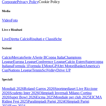
Corporate
Privacy Policy
Cookie Policy
Media
Video
Foto
Live e Risultati
Live
Diretta Calcio
Risultati e Classifiche
Sezioni
Calcio
Mercato
Serie A
Serie B
Coppa Italia
Champions
League
Europa League
Conference League
Calcio Estero
Supercoppa
Italiana
Formula 1
Formula E
MotoGP
Altri Motori
Basket
America's
Cup
Nations League
Tennis
Sci
Volley
Drive UP
Speciali
Mondiali 2026
Roland Garros 2026
Sportmediaset Live Riccione
2026
Scudetto Inter 2026
Olimpiadi Invernali Milano Cortina
2026
Super Bowl 2026
Eicma 2025
Mondiale per club 2025
EICMA
Riding Fest 2025
Paralimpiadi Parigi 2024
Olimpiadi Parigi
2024
Euro 2024