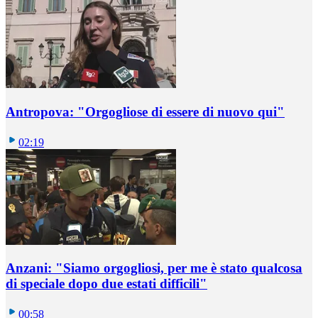
Antropova: "Orgogliose di essere di nuovo qui"
02:19
Anzani: "Siamo orgogliosi, per me è stato qualcosa
di speciale dopo due estati difficili"
00:58