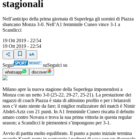
stagionali
Nell’anticipo della prima giornata di Superlega gli uomini di Piazza
sbancano Monza 3-0. Nell’A1 femminile Cuneo vince 3-1 a
Scandicci
19 Ott 2019 - 22:54
19 Ott 2019 - 22:54
Segui
su
Seguici su
whatsapp
discover
Milano apre la nuova stagione della Superlega imponendosi a
Monza con un netto 3-0 (25-22, 29-27, 25-21). La prestazione dei
ragazzi di coach Piazza è stata di altissimo profilo e per i brianzoli
non c’è stato niente da fare; il miglior realizzatore del match è Nimir
Abdel-Aziz con 21 punti. In A1 femminile Cuneo riscatta il debutto
amaro contro Novara e trova la sua prima vittoria in questa regular
season; a Scandicci le piemontesi s’impongono per 3-1.
Avvio di partita molto equilibrato. Il punto a punto iniziale termina
quando Kurek porta in vantaggio i padroni di casa con un diagonale