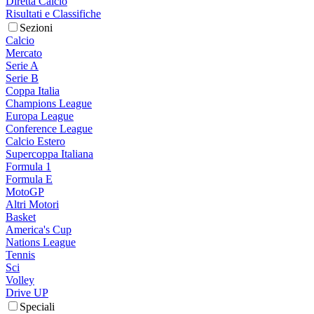
Diretta Calcio
Risultati e Classifiche
Sezioni
Calcio
Mercato
Serie A
Serie B
Coppa Italia
Champions League
Europa League
Conference League
Calcio Estero
Supercoppa Italiana
Formula 1
Formula E
MotoGP
Altri Motori
Basket
America's Cup
Nations League
Tennis
Sci
Volley
Drive UP
Speciali