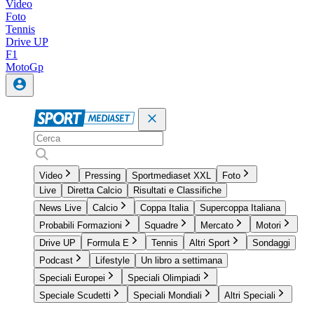
Video
Foto
Tennis
Drive UP
F1
MotoGp
Video
Pressing
Sportmediaset XXL
Foto
Live
Diretta Calcio
Risultati e Classifiche
News Live
Calcio
Coppa Italia
Supercoppa Italiana
Probabili Formazioni
Squadre
Mercato
Motori
Drive UP
Formula E
Tennis
Altri Sport
Sondaggi
Podcast
Lifestyle
Un libro a settimana
Speciali Europei
Speciali Olimpiadi
Speciale Scudetti
Speciali Mondiali
Altri Speciali