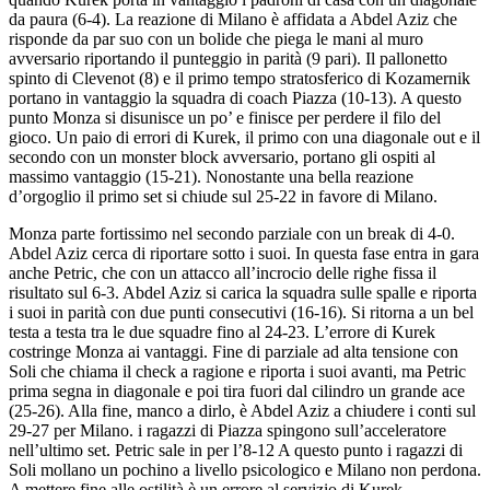
da paura (6-4). La reazione di Milano è affidata a Abdel Aziz che
risponde da par suo con un bolide che piega le mani al muro
avversario riportando il punteggio in parità (9 pari). Il pallonetto
spinto di Clevenot (8) e il primo tempo stratosferico di Kozamernik
portano in vantaggio la squadra di coach Piazza (10-13). A questo
punto Monza si disunisce un po’ e finisce per perdere il filo del
gioco. Un paio di errori di Kurek, il primo con una diagonale out e il
secondo con un monster block avversario, portano gli ospiti al
massimo vantaggio (15-21). Nonostante una bella reazione
d’orgoglio il primo set si chiude sul 25-22 in favore di Milano.
Monza parte fortissimo nel secondo parziale con un break di 4-0.
Abdel Aziz cerca di riportare sotto i suoi. In questa fase entra in gara
anche Petric, che con un attacco all’incrocio delle righe fissa il
risultato sul 6-3. Abdel Aziz si carica la squadra sulle spalle e riporta
i suoi in parità con due punti consecutivi (16-16). Si ritorna a un bel
testa a testa tra le due squadre fino al 24-23. L’errore di Kurek
costringe Monza ai vantaggi. Fine di parziale ad alta tensione con
Soli che chiama il check a ragione e riporta i suoi avanti, ma Petric
prima segna in diagonale e poi tira fuori dal cilindro un grande ace
(25-26). Alla fine, manco a dirlo, è Abdel Aziz a chiudere i conti sul
29-27 per Milano. i ragazzi di Piazza spingono sull’acceleratore
nell’ultimo set. Petric sale in per l’8-12 A questo punto i ragazzi di
Soli mollano un pochino a livello psicologico e Milano non perdona.
A mettere fine alle ostilità è un errore al servizio di Kurek.