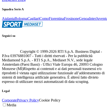
Squadra Serie A
Atalanta
Bologna
Cagliari
Como
Fiorentina
Frosinone
Genoa
Inter
Juvent
Seguici su
Copyright © 1999-
2026
RTI S.p.A. Business Digital -
P.Iva 03976881007 - Tutti i diritti riservati - Per la pubblicità
Mediamond S.p.A. - RTI S.p.A., Mediaset N.V., sede legale
Amsterdam (Paesi Bassi) - Uffici Viale Europa 46, 20093 Cologno
Monzese (MI)
Rispetto ai contenuti e ai dati personali trasmessi e/o
riprodotti è vietata ogni utilizzazione funzionale all’addestramento di
sistemi di intelligenza artificiale generativa. È altresì fatto divieto
espresso di utilizzare mezzi automatizzati di data scraping.
Legal
Corporate
Privacy Policy
Cookie Policy
Media