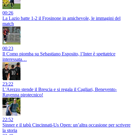
00:26
La Lazio batte 1-2 il Frosinone in amichevole, le immagini del
match
00:23
Il Como piomba su Sebastiano Esposito, l’Inter è spettatrice
interessata…
23:22
L'Arezzo stende il Brescia e si regala il Cagliari, Benevento-
Ravenna pirotecnico!
22:52
Sinner e il tabù Cincinnati-Us Open: un’altra occasione per scrivere
la storia