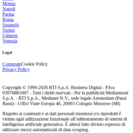
Monza
Napoli
Parma
Roma
Sassuolo
Torino
Udinese
Venezia
Legal
Corporate
Cookie Policy
Privacy Policy
Copyright © 1999-
2026
RTI S.p.A. Business Digital - P.Iva
03976881007 - Tutti i diritti riservati - Per la pubblicità Mediamond
S.p.A. - RTI S.p.A., Mediaset N.V., sede legale Amsterdam (Paesi
Bassi) - Uffici Viale Europa 46, 20093 Cologno Monzese (MI)
Rispetto ai contenuti e ai dati personali trasmessi e/o riprodotti è
vietata ogni utilizzazione funzionale all’addestramento di sistemi di
intelligenza artificiale generativa. È altresì fatto divieto espresso di
utilizzare mezzi automatizzati di data scraping.