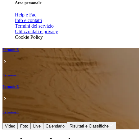
Area personale
Help e Faq
Info e contatti
Termini del servizio
Utilizzo dati e privacy
Cookie Policy
Formula E
Extreme-E
Formula E
Extreme-E
Video
Foto
Live
Calendario
Risultati e Classifiche