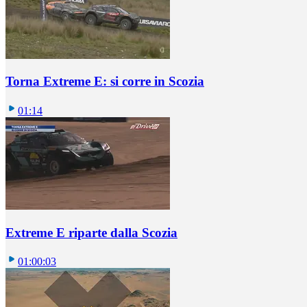
Torna Extreme E: si corre in Scozia
01:14
Extreme E riparte dalla Scozia
01:00:03