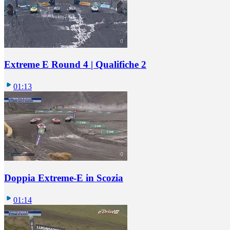
Extreme E Round 4 | Qualifiche 2
01:13
Doppia Extreme-E in Scozia
01:14