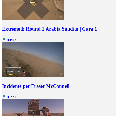
Extreme E Round 1 Arabia Saudita | Gara 1
00:43
Incidente per Fraser McConnell
01:29