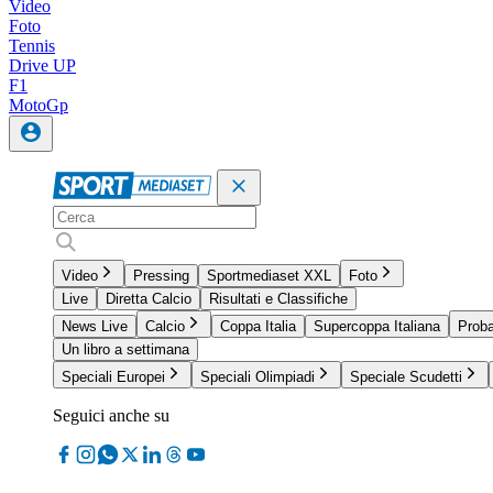
Video
Foto
Tennis
Drive UP
F1
MotoGp
Video
Pressing
Sportmediaset XXL
Foto
Live
Diretta Calcio
Risultati e Classifiche
News Live
Calcio
Coppa Italia
Supercoppa Italiana
Proba
Un libro a settimana
Speciali Europei
Speciali Olimpiadi
Speciale Scudetti
Seguici anche su