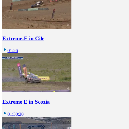
Extreme-E in Cile
01:26
Extreme E in Scozia
01:30:20