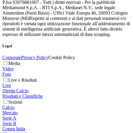
P.Iva 03976881007 - Tutti i diritti riservati - Per la pubblicità
Mediamond S.p.A. - RTI S.p.A., Mediaset N.V., sede legale
Amsterdam (Paesi Bassi) - Uffici Viale Europa 46, 20093 Cologno
Monzese (MI)
Rispetto ai contenuti e ai dati personali trasmessi e/o
riprodotti è vietata ogni utilizzazione funzionale all’addestramento di
sistemi di intelligenza artificiale generativa. È altresì fatto divieto
espresso di utilizzare mezzi automatizzati di data scraping.
Legal
Corporate
Privacy Policy
Cookie Policy
Media
Video
Foto
Live e Risultati
Live
Diretta Calcio
Risultati e Classifiche
Sezioni
Calcio
Mercato
Serie A
Serie B
Coppa Italia