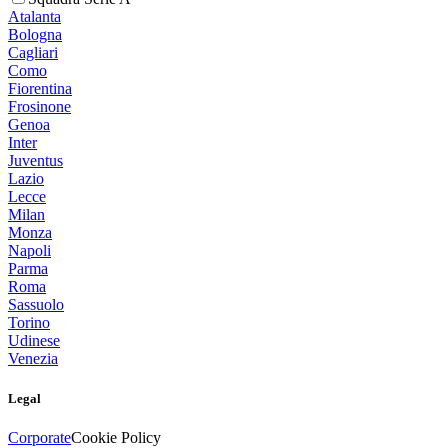
Atalanta
Bologna
Cagliari
Como
Fiorentina
Frosinone
Genoa
Inter
Juventus
Lazio
Lecce
Milan
Monza
Napoli
Parma
Roma
Sassuolo
Torino
Udinese
Venezia
Legal
Corporate
Cookie Policy