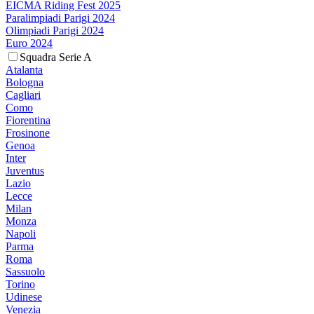
EICMA Riding Fest 2025
Paralimpiadi Parigi 2024
Olimpiadi Parigi 2024
Euro 2024
Squadra Serie A
Atalanta
Bologna
Cagliari
Como
Fiorentina
Frosinone
Genoa
Inter
Juventus
Lazio
Lecce
Milan
Monza
Napoli
Parma
Roma
Sassuolo
Torino
Udinese
Venezia