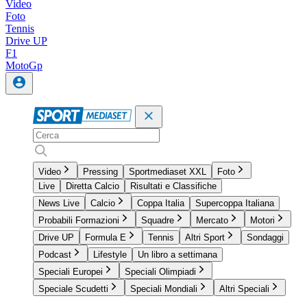
Video
Foto
Tennis
Drive UP
F1
MotoGp
Video
Pressing
Sportmediaset XXL
Foto
Live
Diretta Calcio
Risultati e Classifiche
News Live
Calcio
Coppa Italia
Supercoppa Italiana
Probabili Formazioni
Squadre
Mercato
Motori
Drive UP
Formula E
Tennis
Altri Sport
Sondaggi
Podcast
Lifestyle
Un libro a settimana
Speciali Europei
Speciali Olimpiadi
Speciale Scudetti
Speciali Mondiali
Altri Speciali