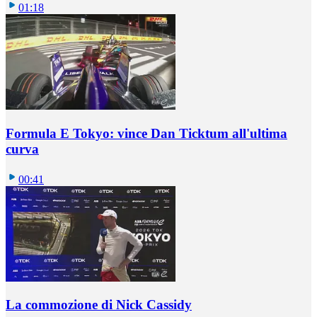
01:18
Formula E Tokyo: vince Dan Ticktum all'ultima
curva
00:41
La commozione di Nick Cassidy