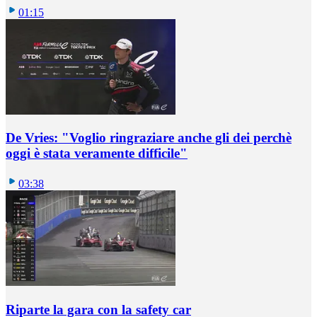
01:15
De Vries: "Voglio ringraziare anche gli dei perchè
oggi è stata veramente difficile"
03:38
Riparte la gara con la safety car