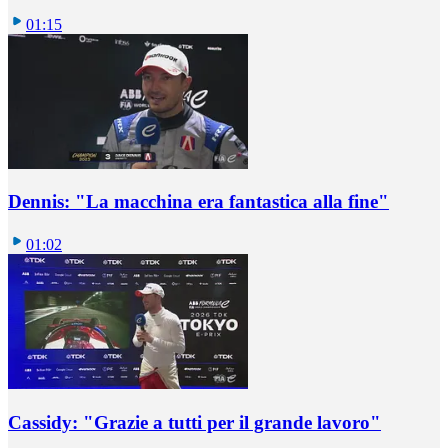
01:15
Dennis: "La macchina era fantastica alla fine"
01:02
Cassidy: "Grazie a tutti per il grande lavoro"