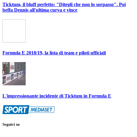
Ticktum, il bluff perfetto: "Ditegli che non lo sorpasso". Poi
beffa Dennis all'ultima curva e vince
Formula E 2018/19, la lista di team e piloti ufficiali
L'impressionante incidente di Ticktum in Formula E
Seguici su