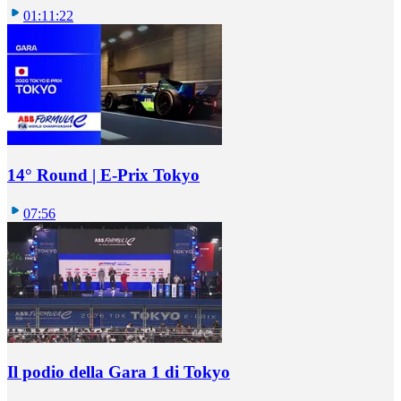
01:11:22
14° Round | E-Prix Tokyo
07:56
Il podio della Gara 1 di Tokyo