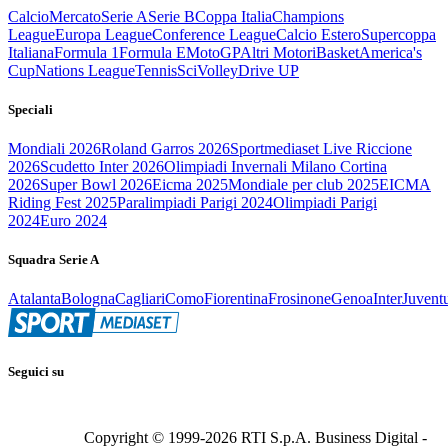
Calcio
Mercato
Serie A
Serie B
Coppa Italia
Champions
League
Europa League
Conference League
Calcio Estero
Supercoppa
Italiana
Formula 1
Formula E
MotoGP
Altri Motori
Basket
America's
Cup
Nations League
Tennis
Sci
Volley
Drive UP
Speciali
Mondiali 2026
Roland Garros 2026
Sportmediaset Live Riccione
2026
Scudetto Inter 2026
Olimpiadi Invernali Milano Cortina
2026
Super Bowl 2026
Eicma 2025
Mondiale per club 2025
EICMA
Riding Fest 2025
Paralimpiadi Parigi 2024
Olimpiadi Parigi
2024
Euro 2024
Squadra Serie A
Atalanta
Bologna
Cagliari
Como
Fiorentina
Frosinone
Genoa
Inter
Juvent
Seguici su
Copyright © 1999-
2026
RTI S.p.A. Business Digital -