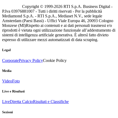
Copyright © 1999-
2026
RTI S.p.A. Business Digital -
P.Iva 03976881007 - Tutti i diritti riservati - Per la pubblicità
Mediamond S.p.A. - RTI S.p.A., Mediaset N.V., sede legale
Amsterdam (Paesi Bassi) - Uffici Viale Europa 46, 20093 Cologno
Monzese (MI)
Rispetto ai contenuti e ai dati personali trasmessi e/o
riprodotti è vietata ogni utilizzazione funzionale all’addestramento di
sistemi di intelligenza artificiale generativa. È altresì fatto divieto
espresso di utilizzare mezzi automatizzati di data scraping.
Legal
Corporate
Privacy Policy
Cookie Policy
Media
Video
Foto
Live e Risultati
Live
Diretta Calcio
Risultati e Classifiche
Sezioni