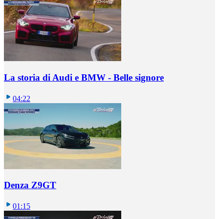
La storia di Audi e BMW - Belle signore
04:22
Denza Z9GT
01:15