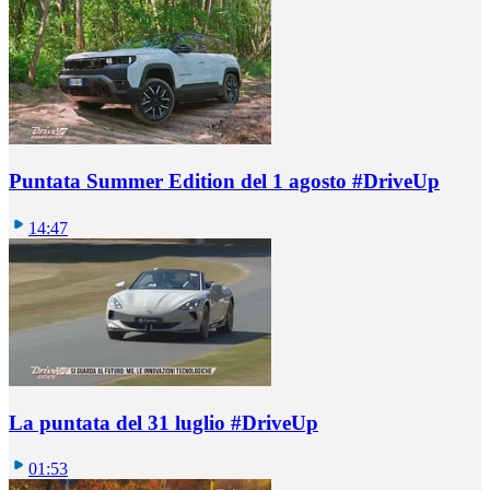
Puntata Summer Edition del 1 agosto #DriveUp
14:47
La puntata del 31 luglio #DriveUp
01:53