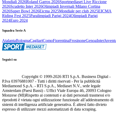
Mondiali 2026
Roland Garros 2026
Sportmediaset Live Riccione
2026
Scudetto Inter 2026
Olimpiadi Invernali Milano Cortina
2026
Super Bowl 2026
Eicma 2025
Mondiale per club 2025
EICMA
Riding Fest 2025
Paralimpiadi Parigi 2024
Olimpiadi Parigi
2024
Euro 2024
Squadra Serie A
Atalanta
Bologna
Cagliari
Como
Fiorentina
Frosinone
Genoa
Inter
Juvent
Seguici su
Copyright © 1999-
2026
RTI S.p.A. Business Digital -
P.Iva 03976881007 - Tutti i diritti riservati - Per la pubblicità
Mediamond S.p.A. - RTI S.p.A., Mediaset N.V., sede legale
Amsterdam (Paesi Bassi) - Uffici Viale Europa 46, 20093 Cologno
Monzese (MI)
Rispetto ai contenuti e ai dati personali trasmessi e/o
riprodotti è vietata ogni utilizzazione funzionale all’addestramento di
sistemi di intelligenza artificiale generativa. È altresì fatto divieto
espresso di utilizzare mezzi automatizzati di data scraping.