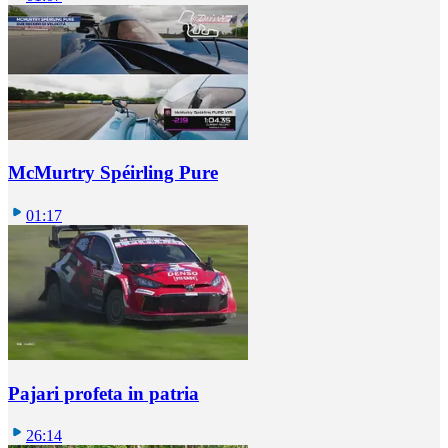
McMurtry Spéirling Pure
01:17
Pajari profeta in patria
26:14