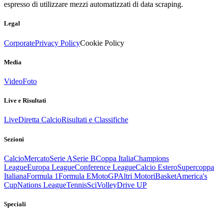
espresso di utilizzare mezzi automatizzati di data scraping.
Legal
Corporate
Privacy Policy
Cookie Policy
Media
Video
Foto
Live e Risultati
Live
Diretta Calcio
Risultati e Classifiche
Sezioni
Calcio
Mercato
Serie A
Serie B
Coppa Italia
Champions
League
Europa League
Conference League
Calcio Estero
Supercoppa
Italiana
Formula 1
Formula E
MotoGP
Altri Motori
Basket
America's
Cup
Nations League
Tennis
Sci
Volley
Drive UP
Speciali