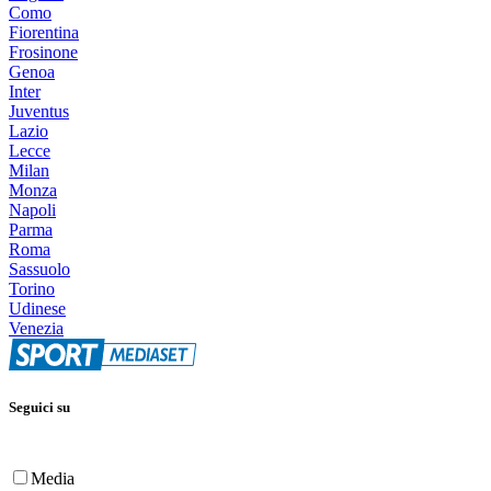
Como
Fiorentina
Frosinone
Genoa
Inter
Juventus
Lazio
Lecce
Milan
Monza
Napoli
Parma
Roma
Sassuolo
Torino
Udinese
Venezia
Seguici su
Media