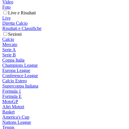
Video
Foto
Live e Risultati
Live
Diretta Calcio
Risultati e Classifiche
Sezioni
Calcio
Mercato
Serie A
Serie B
Coppa Italia
Champions League
Europa League
Conference League
Calcio Estero
Supercoppa Italiana
Formula 1
Formula E
MotoGP
Altri Motori
Basket
America's Cup
Nations League
Tennis