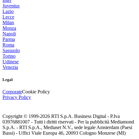
Inter
Juventus
Lazio
Lecce
Milan
Monza
Napoli
Parma
Roma
Sassuolo
Torino
Udinese
Venezia
Legal
Corporate
Cookie Policy
Privacy Policy
Copyright © 1999-
2026
RTI S.p.A. Business Digital - P.Iva
03976881007 - Tutti i diritti riservati - Per la pubblicità Mediamond
S.p.A. - RTI S.p.A., Mediaset N.V., sede legale Amsterdam (Paesi
Bassi) - Uffici Viale Europa 46, 20093 Cologno Monzese (MI)