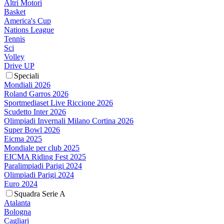
Altri Motori
Basket
America's Cup
Nations League
Tennis
Sci
Volley
Drive UP
Speciali
Mondiali 2026
Roland Garros 2026
Sportmediaset Live Riccione 2026
Scudetto Inter 2026
Olimpiadi Invernali Milano Cortina 2026
Super Bowl 2026
Eicma 2025
Mondiale per club 2025
EICMA Riding Fest 2025
Paralimpiadi Parigi 2024
Olimpiadi Parigi 2024
Euro 2024
Squadra Serie A
Atalanta
Bologna
Cagliari