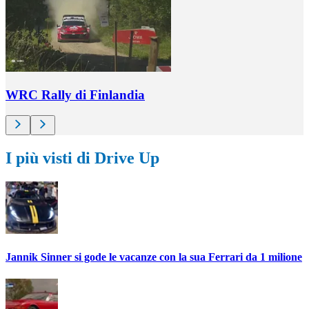
WRC Rally di Finlandia
I più visti di Drive Up
Jannik Sinner si gode le vacanze con la sua Ferrari da 1 milione