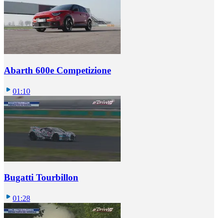
Abarth 600e Competizione
01:10
Bugatti Tourbillon
01:28