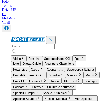
Foto
Tennis
Drive UP
F1
MotoGp
Virali
Video
Pressing
Sportmediaset XXL
Foto
Live
Diretta Calcio
Risultati e Classifiche
News Live
Calcio
Coppa Italia
Supercoppa Italiana
Probabili Formazioni
Squadre
Mercato
Motori
Drive UP
Formula E
Tennis
Altri Sport
Sondaggi
Podcast
Lifestyle
Un libro a settimana
Speciali Europei
Speciali Olimpiadi
Speciale Scudetti
Speciali Mondiali
Altri Speciali