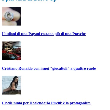
I bulloni di una Pagani costano più di una Porsche
Cristiano Ronaldo con i suoi "giocattoli" a quattro ruote
Elodie nuda per il calendario Pirelli: è la protagonista