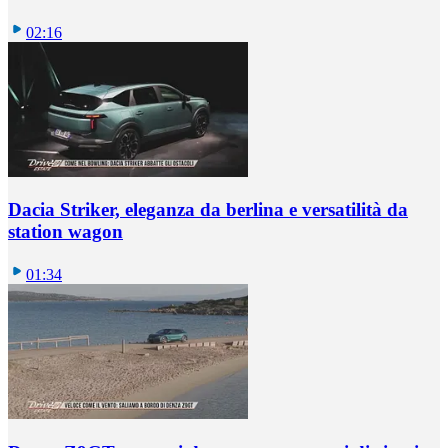
02:16
Dacia Striker, eleganza da berlina e versatilità da
station wagon
01:34