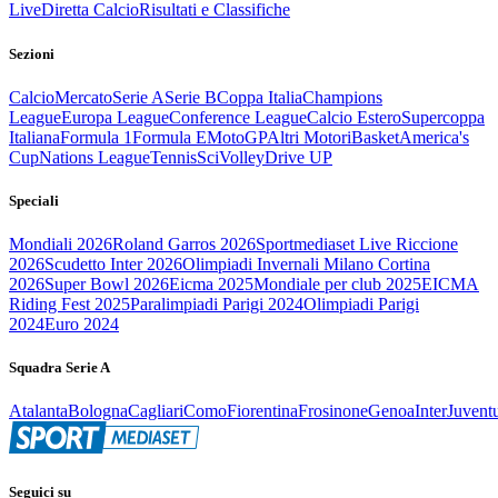
Live
Diretta Calcio
Risultati e Classifiche
Sezioni
Calcio
Mercato
Serie A
Serie B
Coppa Italia
Champions
League
Europa League
Conference League
Calcio Estero
Supercoppa
Italiana
Formula 1
Formula E
MotoGP
Altri Motori
Basket
America's
Cup
Nations League
Tennis
Sci
Volley
Drive UP
Speciali
Mondiali 2026
Roland Garros 2026
Sportmediaset Live Riccione
2026
Scudetto Inter 2026
Olimpiadi Invernali Milano Cortina
2026
Super Bowl 2026
Eicma 2025
Mondiale per club 2025
EICMA
Riding Fest 2025
Paralimpiadi Parigi 2024
Olimpiadi Parigi
2024
Euro 2024
Squadra Serie A
Atalanta
Bologna
Cagliari
Como
Fiorentina
Frosinone
Genoa
Inter
Juvent
Seguici su