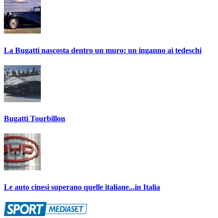
La Bugatti nascosta dentro un muro: un inganno ai tedeschi
Bugatti Tourbillon
Le auto cinesi superano quelle italiane...in Italia