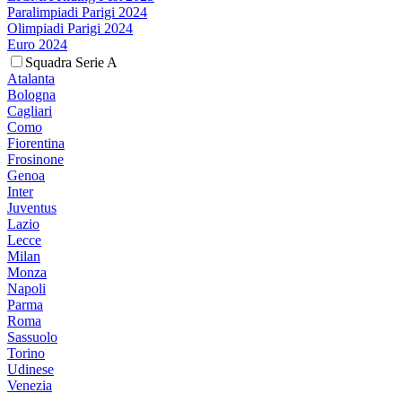
Paralimpiadi Parigi 2024
Olimpiadi Parigi 2024
Euro 2024
Squadra Serie A
Atalanta
Bologna
Cagliari
Como
Fiorentina
Frosinone
Genoa
Inter
Juventus
Lazio
Lecce
Milan
Monza
Napoli
Parma
Roma
Sassuolo
Torino
Udinese
Venezia