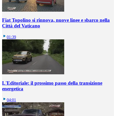
Fiat Topolino si rinnova, nuove linee e sbarco nella
Città del Vaticano
01:39
L'Editoriale: il prossimo passo della transizione
energetica
04:01