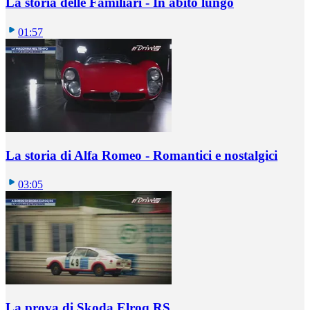
La storia delle Familiari - In abito lungo
01:57
La storia di Alfa Romeo - Romantici e nostalgici
03:05
La prova di Skoda Elroq RS