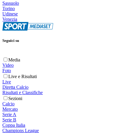
Sassuolo
Torino
Udinese
Venezia
Seguici su
Media
Video
Foto
Live e Risultati
Live
Diretta Calcio
Risultati e Classifiche
Sezioni
Calcio
Mercato
Serie A
Serie B
Coppa Italia
Champions League