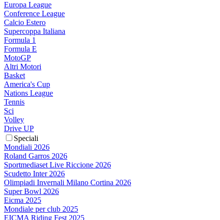
Europa League
Conference League
Calcio Estero
Supercoppa Italiana
Formula 1
Formula E
MotoGP
Altri Motori
Basket
America's Cup
Nations League
Tennis
Sci
Volley
Drive UP
Speciali
Mondiali 2026
Roland Garros 2026
Sportmediaset Live Riccione 2026
Scudetto Inter 2026
Olimpiadi Invernali Milano Cortina 2026
Super Bowl 2026
Eicma 2025
Mondiale per club 2025
EICMA Riding Fest 2025