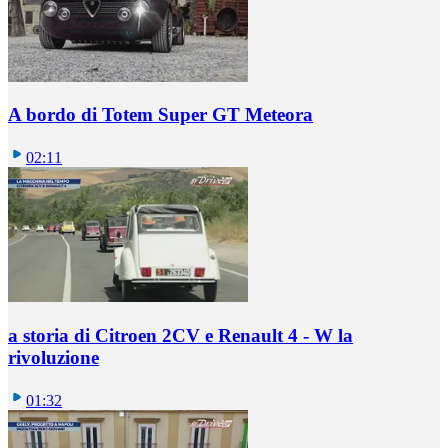
A bordo di Totem Super GT Meteora
02:11
a storia di Citroen 2CV e Renault 4 - W la
rivoluzione
01:32