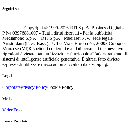
Seguici su
Copyright © 1999-
2026
RTI S.p.A. Business Digital -
P.Iva 03976881007 - Tutti i diritti riservati - Per la pubblicità
Mediamond S.p.A. - RTI S.p.A., Mediaset N.V., sede legale
Amsterdam (Paesi Bassi) - Uffici Viale Europa 46, 20093 Cologno
Monzese (MI)
Rispetto ai contenuti e ai dati personali trasmessi e/o
riprodotti è vietata ogni utilizzazione funzionale all’addestramento di
sistemi di intelligenza artificiale generativa. È altresì fatto divieto
espresso di utilizzare mezzi automatizzati di data scraping.
Legal
Corporate
Privacy Policy
Cookie Policy
Media
Video
Foto
Live e Risultati