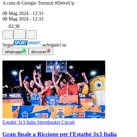
A cura di Giorgio Terruzzi #DriveUp
08 Mag 2024 - 12:33
08 Mag 2024 - 12:33
02:38
Segui
su
Seguici su
whatsapp
discover
Estathé 3x3 Italia Streetbasket Circuit
Gran finale a Riccione per l'Estathé 3x3 Italia