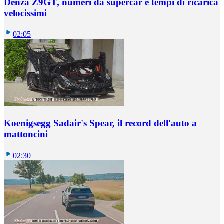
Denza Z9GT, numeri da supercar e tempi di ricarica
velocissimi
02:05
Koenigsegg Sadair's Spear, il record dell'auto a
mattoncini
02:30