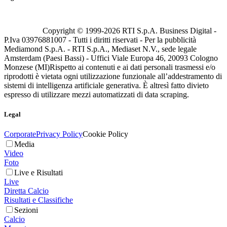
Copyright © 1999-
2026
RTI S.p.A. Business Digital -
P.Iva 03976881007 - Tutti i diritti riservati - Per la pubblicità
Mediamond S.p.A. - RTI S.p.A., Mediaset N.V., sede legale
Amsterdam (Paesi Bassi) - Uffici Viale Europa 46, 20093 Cologno
Monzese (MI)
Rispetto ai contenuti e ai dati personali trasmessi e/o
riprodotti è vietata ogni utilizzazione funzionale all’addestramento di
sistemi di intelligenza artificiale generativa. È altresì fatto divieto
espresso di utilizzare mezzi automatizzati di data scraping.
Legal
Corporate
Privacy Policy
Cookie Policy
Media
Video
Foto
Live e Risultati
Live
Diretta Calcio
Risultati e Classifiche
Sezioni
Calcio