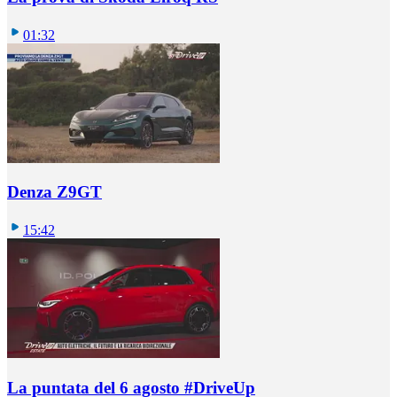
01:32
Denza Z9GT
15:42
La puntata del 6 agosto #DriveUp