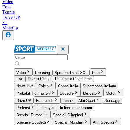
Video
Foto
Tennis
Drive UP
F1
MotoGp
Video
Pressing
Sportmediaset XXL
Foto
Live
Diretta Calcio
Risultati e Classifiche
News Live
Calcio
Coppa Italia
Supercoppa Italiana
Probabili Formazioni
Squadre
Mercato
Motori
Drive UP
Formula E
Tennis
Altri Sport
Sondaggi
Podcast
Lifestyle
Un libro a settimana
Speciali Europei
Speciali Olimpiadi
Speciale Scudetti
Speciali Mondiali
Altri Speciali