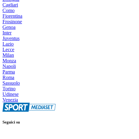
Cagliari
Como
Fiorentina
Frosinone
Genoa
Inter
Juventus
Lazio
Lecce
Milan
Monza
Napoli
Parma
Roma
Sassuolo
Torino
Udinese
Venezia
Seguici su