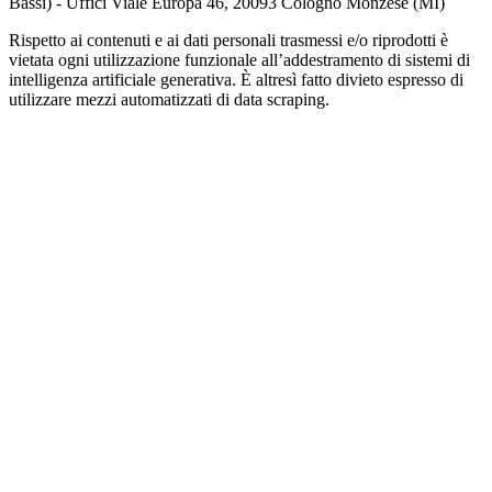
Bassi) - Uffici Viale Europa 46, 20093 Cologno Monzese (MI)
Rispetto ai contenuti e ai dati personali trasmessi e/o riprodotti è
vietata ogni utilizzazione funzionale all’addestramento di sistemi di
intelligenza artificiale generativa. È altresì fatto divieto espresso di
utilizzare mezzi automatizzati di data scraping.