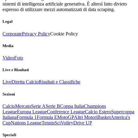
sistemi di intelligenza artificiale generativa. È altresì fatto divieto
espresso di utilizzare mezzi automatizzati di data scraping.
Legal
Corporate
Privacy Policy
Cookie Policy
Media
Video
Foto
Live e Risultati
Live
Diretta Calcio
Risultati e Classifiche
Sezioni
Calcio
Mercato
Serie A
Serie B
Coppa Italia
Champions
League
Europa League
Conference League
Calcio Estero
Supercoppa
Italiana
Formula 1
Formula E
MotoGP
Altri Motori
Basket
America's
Cup
Nations League
Tennis
Sci
Volley
Drive UP
Speciali