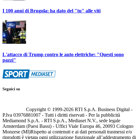
I 100 anni di Brugola: ha dato del "tu" alle viti
L'attacco di Trump contro le auto elettriche: "Questi sono
pazzi"
Seguici su
Copyright © 1999-
2026
RTI S.p.A. Business Digital -
P.Iva 03976881007 - Tutti i diritti riservati - Per la pubblicità
Mediamond S.p.A. - RTI S.p.A., Mediaset N.V., sede legale
Amsterdam (Paesi Bassi) - Uffici Viale Europa 46, 20093 Cologno
Monzese (MI)
Rispetto ai contenuti e ai dati personali trasmessi e/o
riprodotti è vietata ogni utilizzazione funzionale all’addestramento di