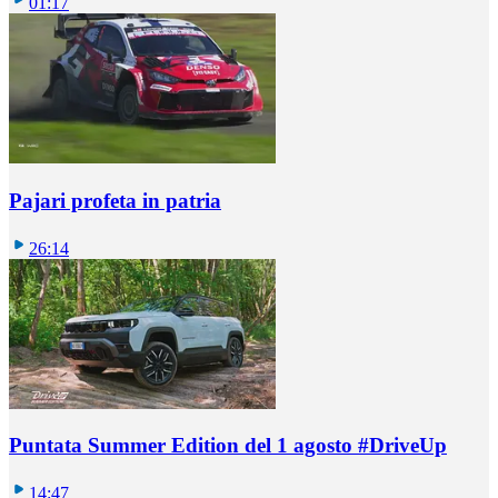
01:17
Pajari profeta in patria
26:14
Puntata Summer Edition del 1 agosto #DriveUp
14:47