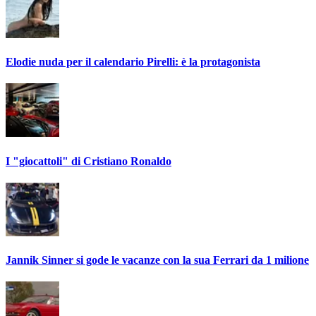
Elodie nuda per il calendario Pirelli: è la protagonista
I "giocattoli" di Cristiano Ronaldo
Jannik Sinner si gode le vacanze con la sua Ferrari da 1 milione