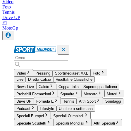
Video
Foto
Tennis
Drive UP
F1
MotoGp
Video
Pressing
Sportmediaset XXL
Foto
Live
Diretta Calcio
Risultati e Classifiche
News Live
Calcio
Coppa Italia
Supercoppa Italiana
Probabili Formazioni
Squadre
Mercato
Motori
Drive UP
Formula E
Tennis
Altri Sport
Sondaggi
Podcast
Lifestyle
Un libro a settimana
Speciali Europei
Speciali Olimpiadi
Speciale Scudetti
Speciali Mondiali
Altri Speciali