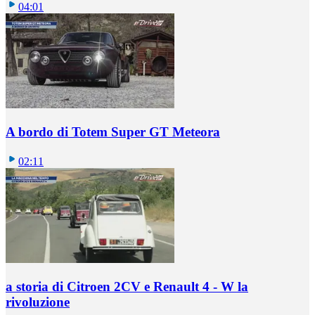
04:01
A bordo di Totem Super GT Meteora
02:11
a storia di Citroen 2CV e Renault 4 - W la
rivoluzione