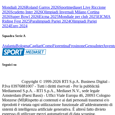
Mondiali 2026
Roland Garros 2026
Sportmediaset Live Riccione
2026
Scudetto Inter 2026
Olimpiadi Invernali Milano Cortina
2026
Super Bowl 2026
Eicma 2025
Mondiale per club 2025
EICMA
Riding Fest 2025
Paralimpiadi Parigi 2024
Olimpiadi Parigi
2024
Euro 2024
Squadra Serie A
Atalanta
Bologna
Cagliari
Como
Fiorentina
Frosinone
Genoa
Inter
Juvent
Seguici su
Copyright © 1999-
2026
RTI S.p.A. Business Digital -
P.Iva 03976881007 - Tutti i diritti riservati - Per la pubblicità
Mediamond S.p.A. - RTI S.p.A., Mediaset N.V., sede legale
Amsterdam (Paesi Bassi) - Uffici Viale Europa 46, 20093 Cologno
Monzese (MI)
Rispetto ai contenuti e ai dati personali trasmessi e/o
riprodotti è vietata ogni utilizzazione funzionale all’addestramento di
sistemi di intelligenza artificiale generativa. È altresì fatto divieto
espresso di utilizzare mezzi automatizzati di data scraping.