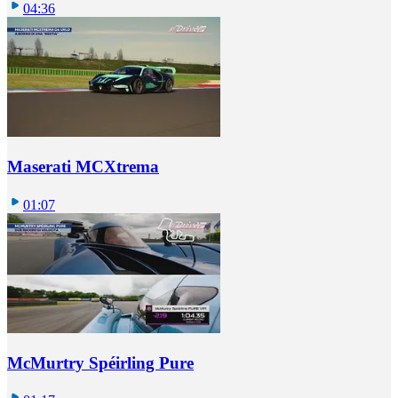
04:36
Maserati MCXtrema
01:07
McMurtry Spéirling Pure