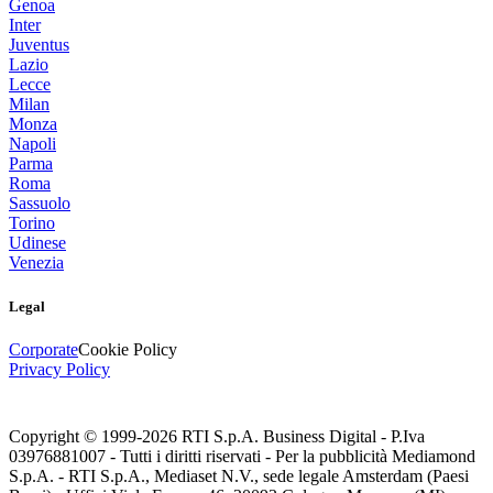
Genoa
Inter
Juventus
Lazio
Lecce
Milan
Monza
Napoli
Parma
Roma
Sassuolo
Torino
Udinese
Venezia
Legal
Corporate
Cookie Policy
Privacy Policy
Copyright © 1999-
2026
RTI S.p.A. Business Digital - P.Iva
03976881007 - Tutti i diritti riservati - Per la pubblicità Mediamond
S.p.A. - RTI S.p.A., Mediaset N.V., sede legale Amsterdam (Paesi