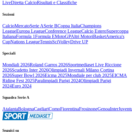
Live
Diretta Calcio
Risultati e Classifiche
Sezioni
Calcio
Mercato
Serie A
Serie B
Coppa Italia
Champions
League
Europa League
Conference League
Calcio Estero
Supercoppa
Italiana
Formula 1
Formula E
MotoGP
Altri Motori
Basket
America's
Cup
Nations League
Tennis
Sci
Volley
Drive UP
Speciali
Mondiali 2026
Roland Garros 2026
Sportmediaset Live Riccione
2026
Scudetto Inter 2026
Olimpiadi Invernali Milano Cortina
2026
Super Bowl 2026
Eicma 2025
Mondiale per club 2025
EICMA
Riding Fest 2025
Paralimpiadi Parigi 2024
Olimpiadi Parigi
2024
Euro 2024
Squadra Serie A
Atalanta
Bologna
Cagliari
Como
Fiorentina
Frosinone
Genoa
Inter
Juvent
Seguici su