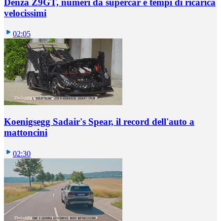
Denza Z9GT, numeri da supercar e tempi di ricarica
velocissimi
02:05
Koenigsegg Sadair's Spear, il record dell'auto a
mattoncini
02:30