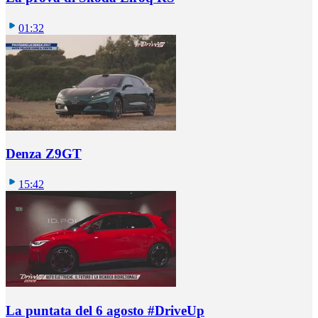
01:32
Denza Z9GT
15:42
La puntata del 6 agosto #DriveUp