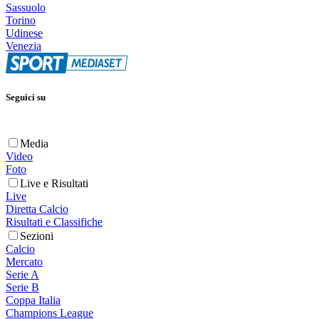
Sassuolo
Torino
Udinese
Venezia
Seguici su
Media
Video
Foto
Live e Risultati
Live
Diretta Calcio
Risultati e Classifiche
Sezioni
Calcio
Mercato
Serie A
Serie B
Coppa Italia
Champions League