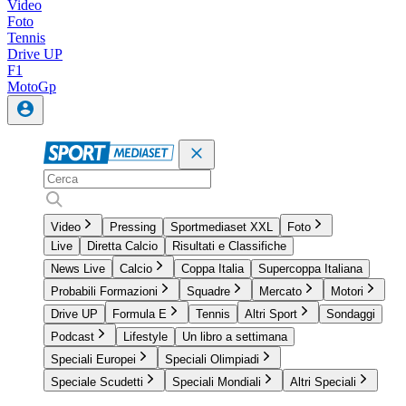
Video
Foto
Tennis
Drive UP
F1
MotoGp
Video
Pressing
Sportmediaset XXL
Foto
Live
Diretta Calcio
Risultati e Classifiche
News Live
Calcio
Coppa Italia
Supercoppa Italiana
Probabili Formazioni
Squadre
Mercato
Motori
Drive UP
Formula E
Tennis
Altri Sport
Sondaggi
Podcast
Lifestyle
Un libro a settimana
Speciali Europei
Speciali Olimpiadi
Speciale Scudetti
Speciali Mondiali
Altri Speciali