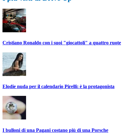
Cristiano Ronaldo con i suoi "giocattoli" a quattro ruote
Elodie nuda per il calendario Pirelli: è la protagonista
I bulloni di una Pagani costano più di una Porsche