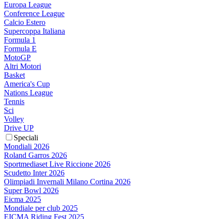
Europa League
Conference League
Calcio Estero
Supercoppa Italiana
Formula 1
Formula E
MotoGP
Altri Motori
Basket
America's Cup
Nations League
Tennis
Sci
Volley
Drive UP
Speciali
Mondiali 2026
Roland Garros 2026
Sportmediaset Live Riccione 2026
Scudetto Inter 2026
Olimpiadi Invernali Milano Cortina 2026
Super Bowl 2026
Eicma 2025
Mondiale per club 2025
EICMA Riding Fest 2025