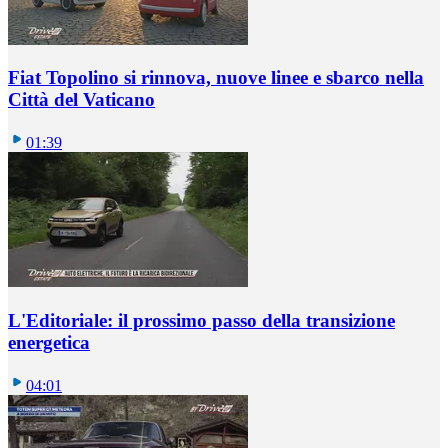
Fiat Topolino si rinnova, nuove linee e sbarco nella
Città del Vaticano
01:39
L'Editoriale: il prossimo passo della transizione
energetica
04:01