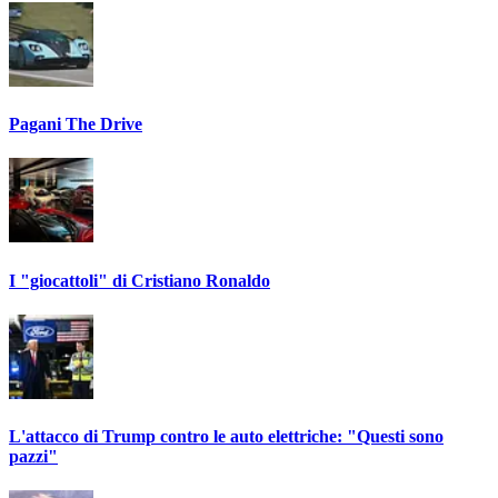
Pagani The Drive
I "giocattoli" di Cristiano Ronaldo
L'attacco di Trump contro le auto elettriche: "Questi sono
pazzi"