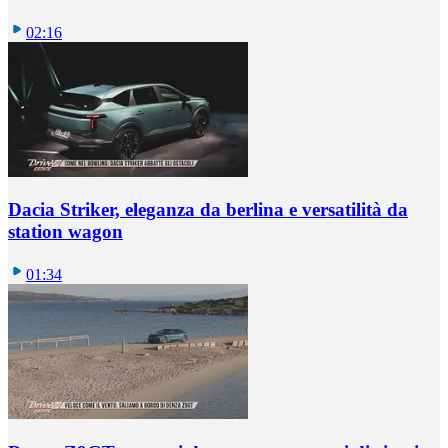
02:16
Dacia Striker, eleganza da berlina e versatilità da
station wagon
01:34