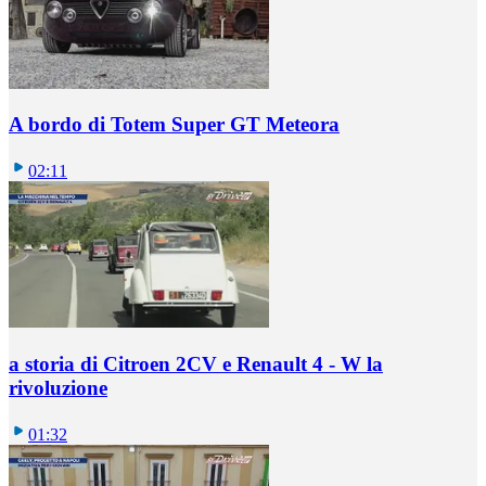
A bordo di Totem Super GT Meteora
02:11
a storia di Citroen 2CV e Renault 4 - W la
rivoluzione
01:32