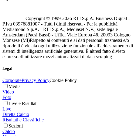
Copyright © 1999-
2026
RTI S.p.A. Business Digital -
P.Iva 03976881007 - Tutti i diritti riservati - Per la pubblicità
Mediamond S.p.A. - RTI S.p.A., Mediaset N.V., sede legale
Amsterdam (Paesi Bassi) - Uffici Viale Europa 46, 20093 Cologno
Monzese (MI)
Rispetto ai contenuti e ai dati personali trasmessi e/o
riprodotti è vietata ogni utilizzazione funzionale all’addestramento di
sistemi di intelligenza artificiale generativa. È altresì fatto divieto
espresso di utilizzare mezzi automatizzati di data scraping.
Legal
Corporate
Privacy Policy
Cookie Policy
Media
Video
Foto
Live e Risultati
Live
Diretta Calcio
Risultati e Classifiche
Sezioni
Calcio