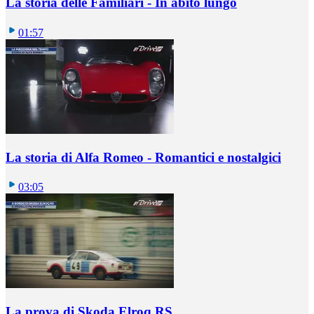
La storia delle Familiari - In abito lungo
01:57
La storia di Alfa Romeo - Romantici e nostalgici
03:05
La prova di Skoda Elroq RS