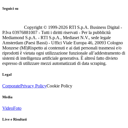
Seguici su
Copyright © 1999-
2026
RTI S.p.A. Business Digital -
P.Iva 03976881007 - Tutti i diritti riservati - Per la pubblicità
Mediamond S.p.A. - RTI S.p.A., Mediaset N.V., sede legale
Amsterdam (Paesi Bassi) - Uffici Viale Europa 46, 20093 Cologno
Monzese (MI)
Rispetto ai contenuti e ai dati personali trasmessi e/o
riprodotti è vietata ogni utilizzazione funzionale all’addestramento di
sistemi di intelligenza artificiale generativa. È altresì fatto divieto
espresso di utilizzare mezzi automatizzati di data scraping.
Legal
Corporate
Privacy Policy
Cookie Policy
Media
Video
Foto
Live e Risultati