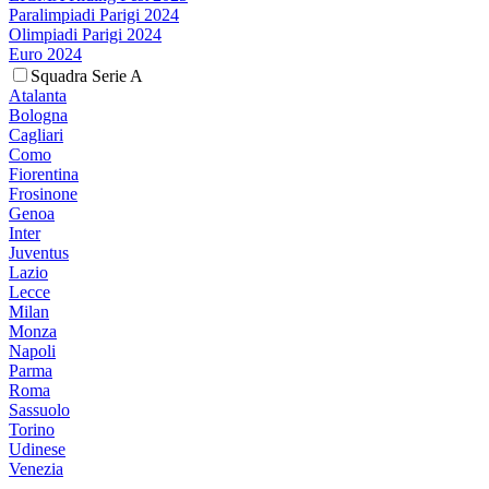
Paralimpiadi Parigi 2024
Olimpiadi Parigi 2024
Euro 2024
Squadra Serie A
Atalanta
Bologna
Cagliari
Como
Fiorentina
Frosinone
Genoa
Inter
Juventus
Lazio
Lecce
Milan
Monza
Napoli
Parma
Roma
Sassuolo
Torino
Udinese
Venezia