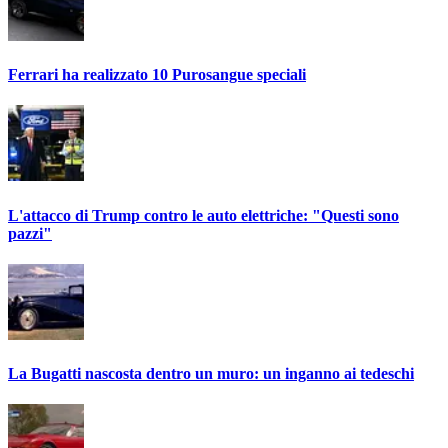
Ferrari ha realizzato 10 Purosangue speciali
L'attacco di Trump contro le auto elettriche: "Questi sono
pazzi"
La Bugatti nascosta dentro un muro: un inganno ai tedeschi