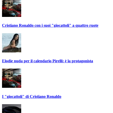
Cristiano Ronaldo con i suoi "giocattoli" a quattro ruote
Elodie nuda per il calendario Pirelli: è la protagonista
I "giocattoli" di Cristiano Ronaldo