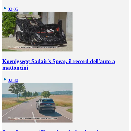
02:05
Koenigsegg Sadair's Spear, il record dell'auto a
mattoncini
02:30