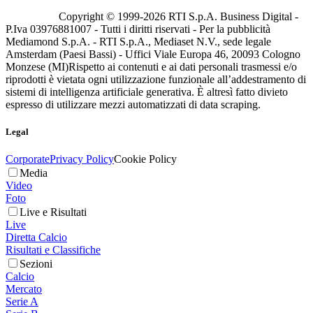
Copyright © 1999-
2026
RTI S.p.A. Business Digital -
P.Iva 03976881007 - Tutti i diritti riservati - Per la pubblicità
Mediamond S.p.A. - RTI S.p.A., Mediaset N.V., sede legale
Amsterdam (Paesi Bassi) - Uffici Viale Europa 46, 20093 Cologno
Monzese (MI)
Rispetto ai contenuti e ai dati personali trasmessi e/o
riprodotti è vietata ogni utilizzazione funzionale all’addestramento di
sistemi di intelligenza artificiale generativa. È altresì fatto divieto
espresso di utilizzare mezzi automatizzati di data scraping.
Legal
Corporate
Privacy Policy
Cookie Policy
Media
Video
Foto
Live e Risultati
Live
Diretta Calcio
Risultati e Classifiche
Sezioni
Calcio
Mercato
Serie A