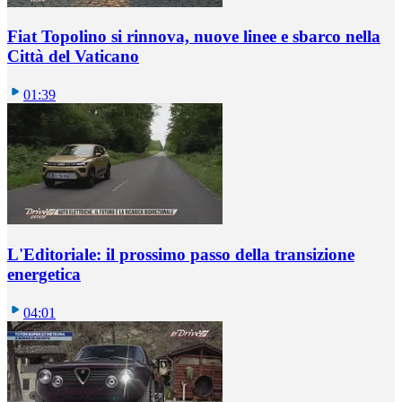
Fiat Topolino si rinnova, nuove linee e sbarco nella
Città del Vaticano
01:39
L'Editoriale: il prossimo passo della transizione
energetica
04:01