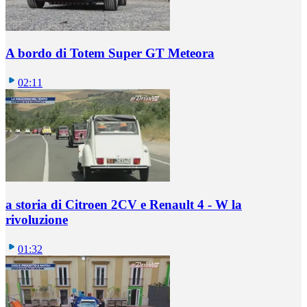
A bordo di Totem Super GT Meteora
02:11
a storia di Citroen 2CV e Renault 4 - W la
rivoluzione
01:32