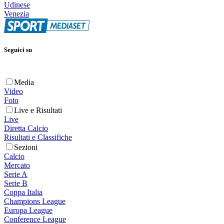
Udinese
Venezia
Seguici su
Media
Video
Foto
Live e Risultati
Live
Diretta Calcio
Risultati e Classifiche
Sezioni
Calcio
Mercato
Serie A
Serie B
Coppa Italia
Champions League
Europa League
Conference League