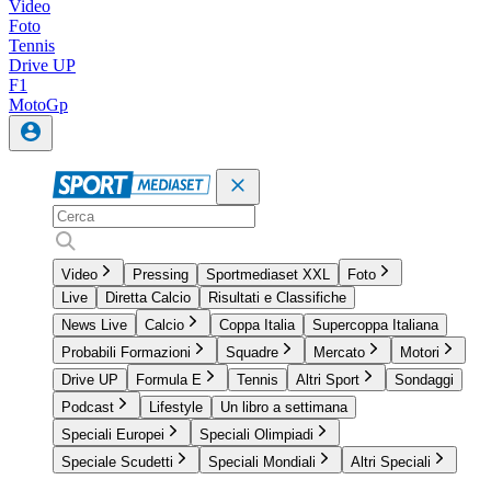
Video
Foto
Tennis
Drive UP
F1
MotoGp
Video
Pressing
Sportmediaset XXL
Foto
Live
Diretta Calcio
Risultati e Classifiche
News Live
Calcio
Coppa Italia
Supercoppa Italiana
Probabili Formazioni
Squadre
Mercato
Motori
Drive UP
Formula E
Tennis
Altri Sport
Sondaggi
Podcast
Lifestyle
Un libro a settimana
Speciali Europei
Speciali Olimpiadi
Speciale Scudetti
Speciali Mondiali
Altri Speciali