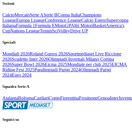
Sezioni
Calcio
Mercato
Serie A
Serie B
Coppa Italia
Champions
League
Europa League
Conference League
Calcio Estero
Supercoppa
Italiana
Formula 1
Formula E
MotoGP
Altri Motori
Basket
America's
Cup
Nations League
Tennis
Sci
Volley
Drive UP
Speciali
Mondiali 2026
Roland Garros 2026
Sportmediaset Live Riccione
2026
Scudetto Inter 2026
Olimpiadi Invernali Milano Cortina
2026
Super Bowl 2026
Eicma 2025
Mondiale per club 2025
EICMA
Riding Fest 2025
Paralimpiadi Parigi 2024
Olimpiadi Parigi
2024
Euro 2024
Squadra Serie A
Atalanta
Bologna
Cagliari
Como
Fiorentina
Frosinone
Genoa
Inter
Juvent
Seguici su