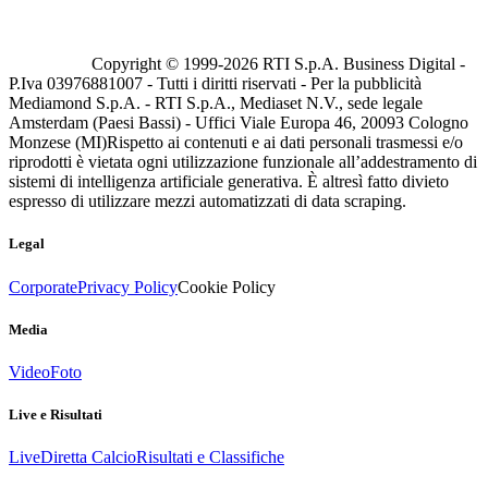
Copyright © 1999-
2026
RTI S.p.A. Business Digital -
P.Iva 03976881007 - Tutti i diritti riservati - Per la pubblicità
Mediamond S.p.A. - RTI S.p.A., Mediaset N.V., sede legale
Amsterdam (Paesi Bassi) - Uffici Viale Europa 46, 20093 Cologno
Monzese (MI)
Rispetto ai contenuti e ai dati personali trasmessi e/o
riprodotti è vietata ogni utilizzazione funzionale all’addestramento di
sistemi di intelligenza artificiale generativa. È altresì fatto divieto
espresso di utilizzare mezzi automatizzati di data scraping.
Legal
Corporate
Privacy Policy
Cookie Policy
Media
Video
Foto
Live e Risultati
Live
Diretta Calcio
Risultati e Classifiche