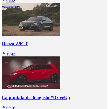
01:32
Denza Z9GT
15:42
La puntata del 6 agosto #DriveUp
02:16