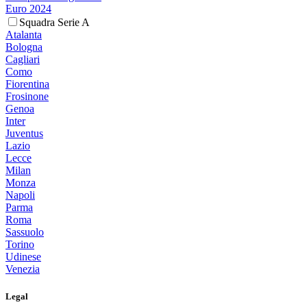
Euro 2024
Squadra Serie A
Atalanta
Bologna
Cagliari
Como
Fiorentina
Frosinone
Genoa
Inter
Juventus
Lazio
Lecce
Milan
Monza
Napoli
Parma
Roma
Sassuolo
Torino
Udinese
Venezia
Legal