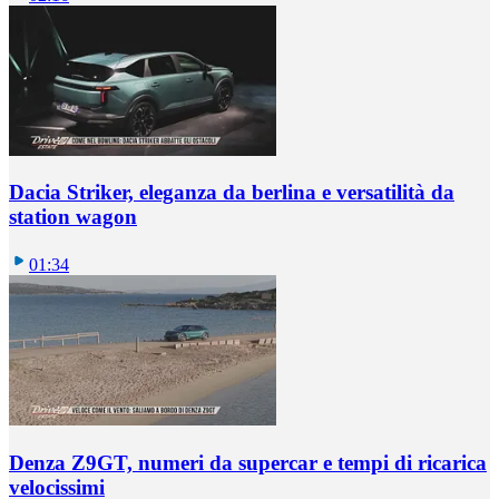
Dacia Striker, eleganza da berlina e versatilità da
station wagon
01:34
Denza Z9GT, numeri da supercar e tempi di ricarica
velocissimi