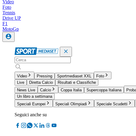
Video
Foto
Tennis
Drive UP
F1
MotoGp
Video
Pressing
Sportmediaset XXL
Foto
Live
Diretta Calcio
Risultati e Classifiche
News Live
Calcio
Coppa Italia
Supercoppa Italiana
Proba
Un libro a settimana
Speciali Europei
Speciali Olimpiadi
Speciale Scudetti
Seguici anche su