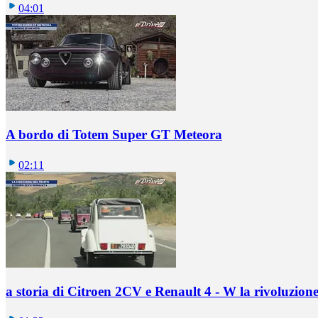
04:01
A bordo di Totem Super GT Meteora
02:11
a storia di Citroen 2CV e Renault 4 - W la rivoluzion