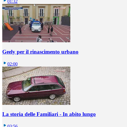
01:32
Geely per il rinascimento urbano
02:00
La storia delle Familiari - In abito lungo
03:56