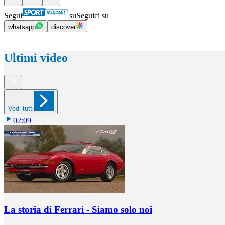
Segui
su
Seguici su
whatsapp
discover
Ultimi video
Vedi tutti
02:09
La storia di Ferrari - Siamo solo noi