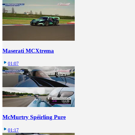
Maserati MCXtrema
01:07
McMurtry Spéirling Pure
01:17