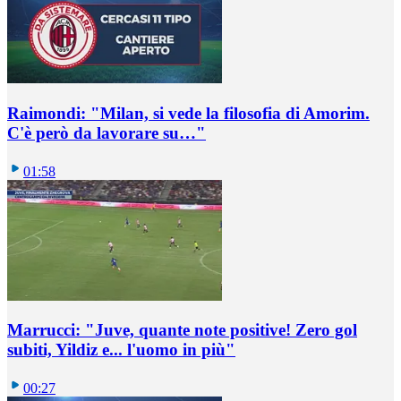
Raimondi: "Milan, si vede la filosofia di Amorim.
C'è però da lavorare su…"
01:58
Marrucci: "Juve, quante note positive! Zero gol
subiti, Yildiz e... l'uomo in più"
00:27