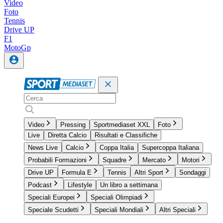
Video
Foto
Tennis
Drive UP
F1
MotoGp
Video
Pressing
Sportmediaset XXL
Foto
Live
Diretta Calcio
Risultati e Classifiche
News Live
Calcio
Coppa Italia
Supercoppa Italiana
Probabili Formazioni
Squadre
Mercato
Motori
Drive UP
Formula E
Tennis
Altri Sport
Sondaggi
Podcast
Lifestyle
Un libro a settimana
Speciali Europei
Speciali Olimpiadi
Speciale Scudetti
Speciali Mondiali
Altri Speciali