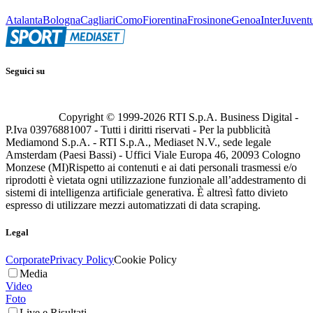
Atalanta
Bologna
Cagliari
Como
Fiorentina
Frosinone
Genoa
Inter
Juvent
Seguici su
Copyright © 1999-
2026
RTI S.p.A. Business Digital -
P.Iva 03976881007 - Tutti i diritti riservati - Per la pubblicità
Mediamond S.p.A. - RTI S.p.A., Mediaset N.V., sede legale
Amsterdam (Paesi Bassi) - Uffici Viale Europa 46, 20093 Cologno
Monzese (MI)
Rispetto ai contenuti e ai dati personali trasmessi e/o
riprodotti è vietata ogni utilizzazione funzionale all’addestramento di
sistemi di intelligenza artificiale generativa. È altresì fatto divieto
espresso di utilizzare mezzi automatizzati di data scraping.
Legal
Corporate
Privacy Policy
Cookie Policy
Media
Video
Foto
Live e Risultati