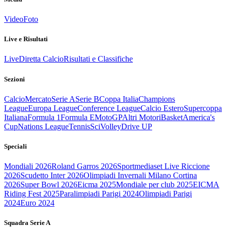
Video
Foto
Live e Risultati
Live
Diretta Calcio
Risultati e Classifiche
Sezioni
Calcio
Mercato
Serie A
Serie B
Coppa Italia
Champions
League
Europa League
Conference League
Calcio Estero
Supercoppa
Italiana
Formula 1
Formula E
MotoGP
Altri Motori
Basket
America's
Cup
Nations League
Tennis
Sci
Volley
Drive UP
Speciali
Mondiali 2026
Roland Garros 2026
Sportmediaset Live Riccione
2026
Scudetto Inter 2026
Olimpiadi Invernali Milano Cortina
2026
Super Bowl 2026
Eicma 2025
Mondiale per club 2025
EICMA
Riding Fest 2025
Paralimpiadi Parigi 2024
Olimpiadi Parigi
2024
Euro 2024
Squadra Serie A