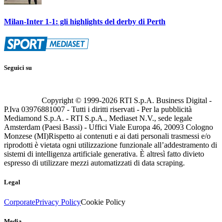
Milan-Inter 1-1: gli highlights del derby di Perth
Seguici su
Copyright © 1999-
2026
RTI S.p.A. Business Digital -
P.Iva 03976881007 - Tutti i diritti riservati - Per la pubblicità
Mediamond S.p.A. - RTI S.p.A., Mediaset N.V., sede legale
Amsterdam (Paesi Bassi) - Uffici Viale Europa 46, 20093 Cologno
Monzese (MI)
Rispetto ai contenuti e ai dati personali trasmessi e/o
riprodotti è vietata ogni utilizzazione funzionale all’addestramento di
sistemi di intelligenza artificiale generativa. È altresì fatto divieto
espresso di utilizzare mezzi automatizzati di data scraping.
Legal
Corporate
Privacy Policy
Cookie Policy
Media