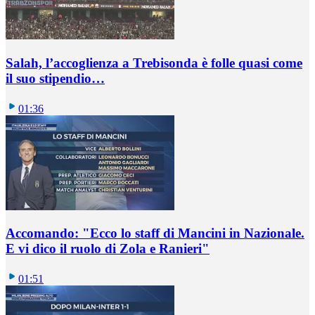
Salah, l’accoglienza a Trebisonda è folle quasi come
il suo stipendio…
01:36
Accomando: "Ecco lo staff di Mancini in Nazionale.
E vi dico il ruolo di Zola e Ranieri"
01:51