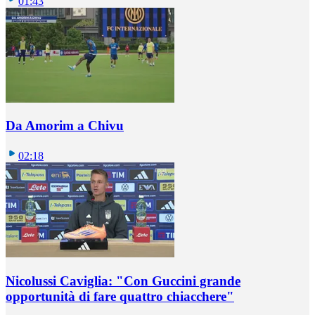
01:43
Da Amorim a Chivu
02:18
Nicolussi Caviglia: "Con Guccini grande
opportunità di fare quattro chiacchere"