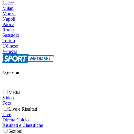
Lecce
Milan
Monza
Napoli
Parma
Roma
Sassuolo
Torino
Udinese
Venezia
Seguici su
Media
Video
Foto
Live e Risultati
Live
Diretta Calcio
Risultati e Classifiche
Sezioni