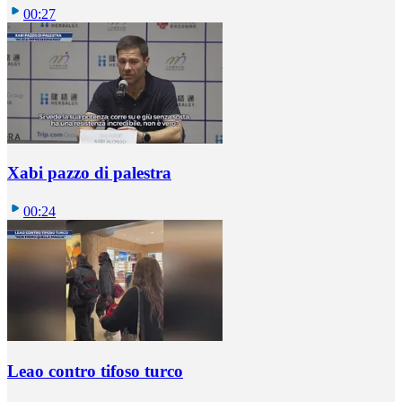
00:27
Xabi pazzo di palestra
00:24
Leao contro tifoso turco