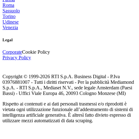
Roma
Sassuolo
Torino
Udinese
Venezia
Legal
Corporate
Cookie Policy
Privacy Policy
Copyright © 1999-
2026
RTI S.p.A. Business Digital - P.Iva
03976881007 - Tutti i diritti riservati - Per la pubblicità Mediamond
S.p.A. - RTI S.p.A., Mediaset N.V., sede legale Amsterdam (Paesi
Bassi) - Uffici Viale Europa 46, 20093 Cologno Monzese (MI)
Rispetto ai contenuti e ai dati personali trasmessi e/o riprodotti è
vietata ogni utilizzazione funzionale all’addestramento di sistemi di
intelligenza artificiale generativa. È altresì fatto divieto espresso di
utilizzare mezzi automatizzati di data scraping.