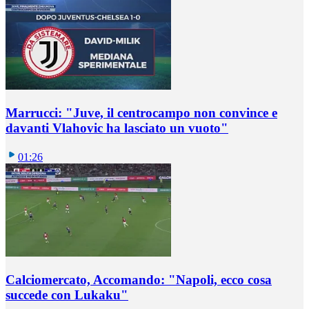
Marrucci: "Juve, il centrocampo non convince e
davanti Vlahovic ha lasciato un vuoto"
01:26
Calciomercato, Accomando: "Napoli, ecco cosa
succede con Lukaku"