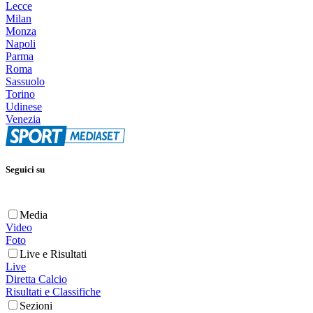
Lecce
Milan
Monza
Napoli
Parma
Roma
Sassuolo
Torino
Udinese
Venezia
Seguici su
Media
Video
Foto
Live e Risultati
Live
Diretta Calcio
Risultati e Classifiche
Sezioni