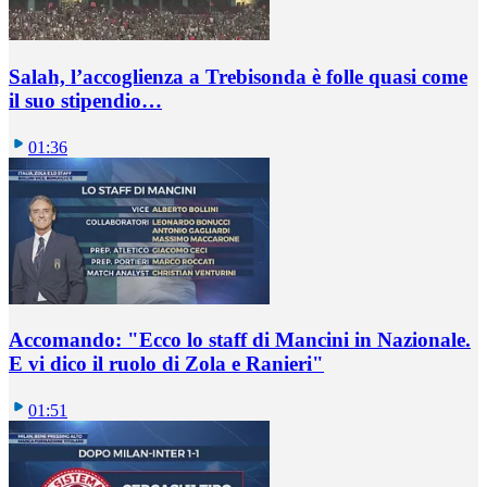
Salah, l’accoglienza a Trebisonda è folle quasi come
il suo stipendio…
01:36
Accomando: "Ecco lo staff di Mancini in Nazionale.
E vi dico il ruolo di Zola e Ranieri"
01:51