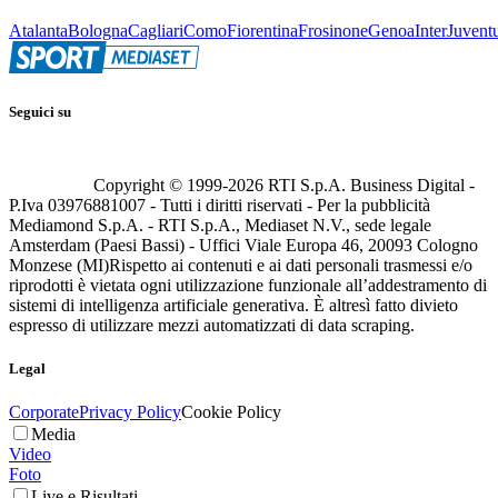
Atalanta
Bologna
Cagliari
Como
Fiorentina
Frosinone
Genoa
Inter
Juvent
Seguici su
Copyright © 1999-
2026
RTI S.p.A. Business Digital -
P.Iva 03976881007 - Tutti i diritti riservati - Per la pubblicità
Mediamond S.p.A. - RTI S.p.A., Mediaset N.V., sede legale
Amsterdam (Paesi Bassi) - Uffici Viale Europa 46, 20093 Cologno
Monzese (MI)
Rispetto ai contenuti e ai dati personali trasmessi e/o
riprodotti è vietata ogni utilizzazione funzionale all’addestramento di
sistemi di intelligenza artificiale generativa. È altresì fatto divieto
espresso di utilizzare mezzi automatizzati di data scraping.
Legal
Corporate
Privacy Policy
Cookie Policy
Media
Video
Foto
Live e Risultati