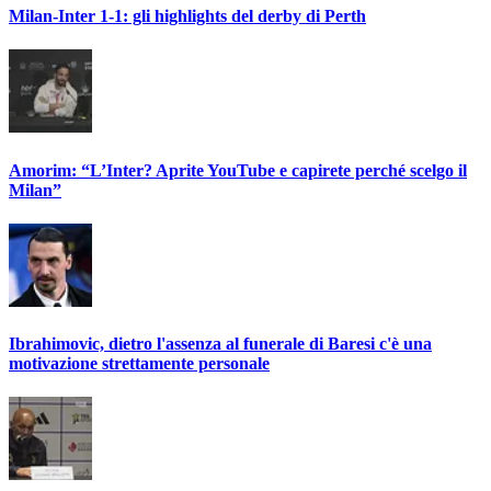
Milan-Inter 1-1: gli highlights del derby di Perth
Amorim: “L’Inter? Aprite YouTube e capirete perché scelgo il
Milan”
Ibrahimovic, dietro l'assenza al funerale di Baresi c'è una
motivazione strettamente personale