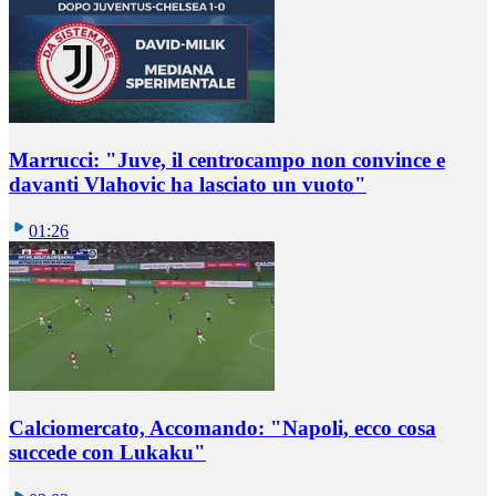
Marrucci: "Juve, il centrocampo non convince e
davanti Vlahovic ha lasciato un vuoto"
01:26
Calciomercato, Accomando: "Napoli, ecco cosa
succede con Lukaku"