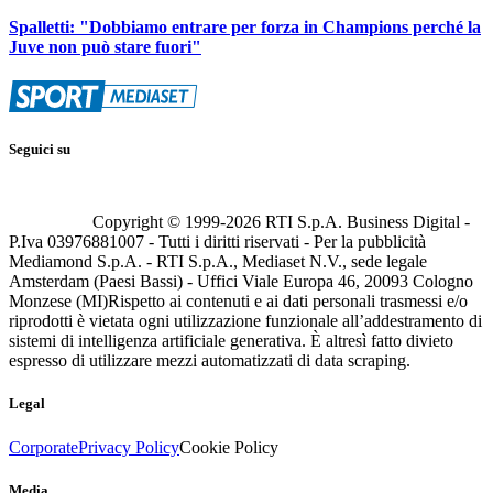
Spalletti: "Dobbiamo entrare per forza in Champions perché la
Juve non può stare fuori"
Seguici su
Copyright © 1999-
2026
RTI S.p.A. Business Digital -
P.Iva 03976881007 - Tutti i diritti riservati - Per la pubblicità
Mediamond S.p.A. - RTI S.p.A., Mediaset N.V., sede legale
Amsterdam (Paesi Bassi) - Uffici Viale Europa 46, 20093 Cologno
Monzese (MI)
Rispetto ai contenuti e ai dati personali trasmessi e/o
riprodotti è vietata ogni utilizzazione funzionale all’addestramento di
sistemi di intelligenza artificiale generativa. È altresì fatto divieto
espresso di utilizzare mezzi automatizzati di data scraping.
Legal
Corporate
Privacy Policy
Cookie Policy
Media