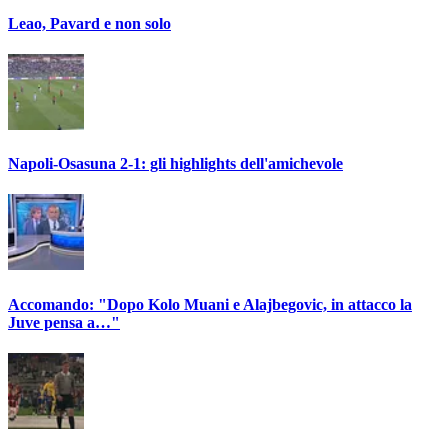
Leao, Pavard e non solo
Napoli-Osasuna 2-1: gli highlights dell'amichevole
Accomando: "Dopo Kolo Muani e Alajbegovic, in attacco la
Juve pensa a…"