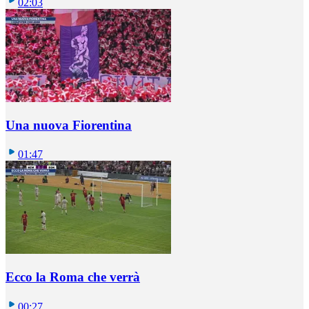
02:03
Una nuova Fiorentina
01:47
Ecco la Roma che verrà
00:27