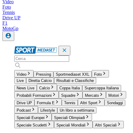
Video
Foto
Tennis
Drive UP
F1
MotoGp
Video
Pressing
Sportmediaset XXL
Foto
Live
Diretta Calcio
Risultati e Classifiche
News Live
Calcio
Coppa Italia
Supercoppa Italiana
Probabili Formazioni
Squadre
Mercato
Motori
Drive UP
Formula E
Tennis
Altri Sport
Sondaggi
Podcast
Lifestyle
Un libro a settimana
Speciali Europei
Speciali Olimpiadi
Speciale Scudetti
Speciali Mondiali
Altri Speciali