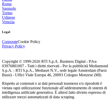
Roma
Sassuolo
Torino
Udinese
Venezia
Legal
Corporate
Cookie Policy
Privacy Policy
Copyright © 1999-
2026
RTI S.p.A. Business Digital - P.Iva
03976881007 - Tutti i diritti riservati - Per la pubblicità Mediamond
S.p.A. - RTI S.p.A., Mediaset N.V., sede legale Amsterdam (Paesi
Bassi) - Uffici Viale Europa 46, 20093 Cologno Monzese (MI)
Rispetto ai contenuti e ai dati personali trasmessi e/o riprodotti è
vietata ogni utilizzazione funzionale all’addestramento di sistemi di
intelligenza artificiale generativa. È altresì fatto divieto espresso di
utilizzare mezzi automatizzati di data scraping.