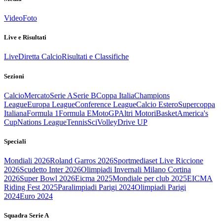
Video
Foto
Live e Risultati
Live
Diretta Calcio
Risultati e Classifiche
Sezioni
Calcio
Mercato
Serie A
Serie B
Coppa Italia
Champions
League
Europa League
Conference League
Calcio Estero
Supercoppa
Italiana
Formula 1
Formula E
MotoGP
Altri Motori
Basket
America's
Cup
Nations League
Tennis
Sci
Volley
Drive UP
Speciali
Mondiali 2026
Roland Garros 2026
Sportmediaset Live Riccione
2026
Scudetto Inter 2026
Olimpiadi Invernali Milano Cortina
2026
Super Bowl 2026
Eicma 2025
Mondiale per club 2025
EICMA
Riding Fest 2025
Paralimpiadi Parigi 2024
Olimpiadi Parigi
2024
Euro 2024
Squadra Serie A