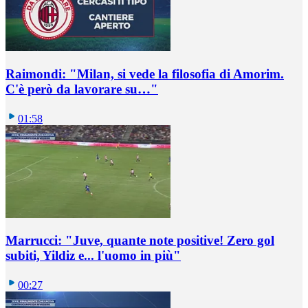
Raimondi: "Milan, si vede la filosofia di Amorim.
C'è però da lavorare su…"
01:58
Marrucci: "Juve, quante note positive! Zero gol
subiti, Yildiz e... l'uomo in più"
00:27