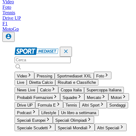
Video
Foto
Tennis
Drive UP
F1
MotoGp
Video
Pressing
Sportmediaset XXL
Foto
Live
Diretta Calcio
Risultati e Classifiche
News Live
Calcio
Coppa Italia
Supercoppa Italiana
Probabili Formazioni
Squadre
Mercato
Motori
Drive UP
Formula E
Tennis
Altri Sport
Sondaggi
Podcast
Lifestyle
Un libro a settimana
Speciali Europei
Speciali Olimpiadi
Speciale Scudetti
Speciali Mondiali
Altri Speciali