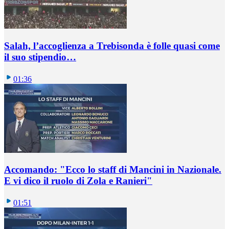
Salah, l’accoglienza a Trebisonda è folle quasi come
il suo stipendio…
01:36
Accomando: "Ecco lo staff di Mancini in Nazionale.
E vi dico il ruolo di Zola e Ranieri"
01:51