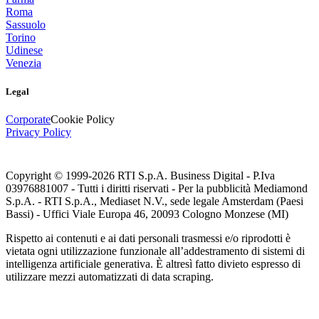
Roma
Sassuolo
Torino
Udinese
Venezia
Legal
Corporate
Cookie Policy
Privacy Policy
Copyright © 1999-
2026
RTI S.p.A. Business Digital - P.Iva
03976881007 - Tutti i diritti riservati - Per la pubblicità Mediamond
S.p.A. - RTI S.p.A., Mediaset N.V., sede legale Amsterdam (Paesi
Bassi) - Uffici Viale Europa 46, 20093 Cologno Monzese (MI)
Rispetto ai contenuti e ai dati personali trasmessi e/o riprodotti è
vietata ogni utilizzazione funzionale all’addestramento di sistemi di
intelligenza artificiale generativa. È altresì fatto divieto espresso di
utilizzare mezzi automatizzati di data scraping.