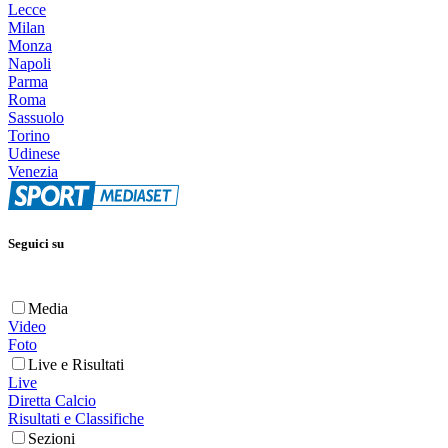
Lecce
Milan
Monza
Napoli
Parma
Roma
Sassuolo
Torino
Udinese
Venezia
Seguici su
Media
Video
Foto
Live e Risultati
Live
Diretta Calcio
Risultati e Classifiche
Sezioni