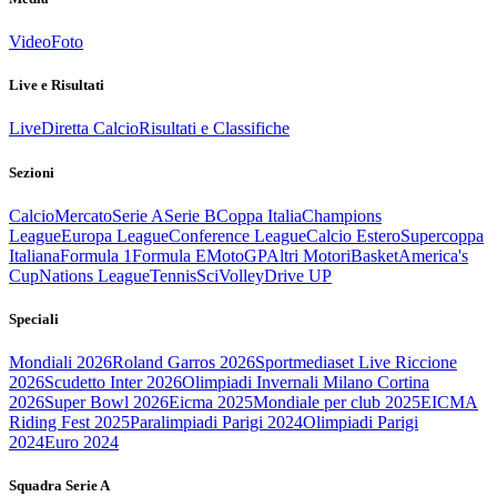
Video
Foto
Live e Risultati
Live
Diretta Calcio
Risultati e Classifiche
Sezioni
Calcio
Mercato
Serie A
Serie B
Coppa Italia
Champions
League
Europa League
Conference League
Calcio Estero
Supercoppa
Italiana
Formula 1
Formula E
MotoGP
Altri Motori
Basket
America's
Cup
Nations League
Tennis
Sci
Volley
Drive UP
Speciali
Mondiali 2026
Roland Garros 2026
Sportmediaset Live Riccione
2026
Scudetto Inter 2026
Olimpiadi Invernali Milano Cortina
2026
Super Bowl 2026
Eicma 2025
Mondiale per club 2025
EICMA
Riding Fest 2025
Paralimpiadi Parigi 2024
Olimpiadi Parigi
2024
Euro 2024
Squadra Serie A