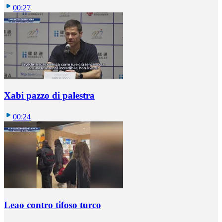
00:27
Xabi pazzo di palestra
00:24
Leao contro tifoso turco