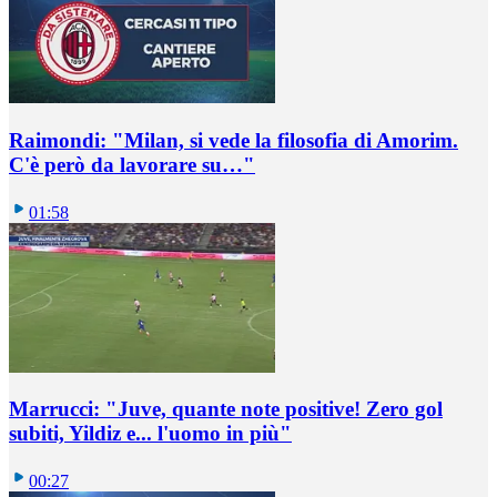
Raimondi: "Milan, si vede la filosofia di Amorim.
C'è però da lavorare su…"
01:58
Marrucci: "Juve, quante note positive! Zero gol
subiti, Yildiz e... l'uomo in più"
00:27