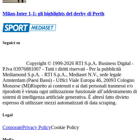
Milan-Inter 1-1: gli highlights del derby di Perth
Seguici su
Copyright © 1999-
2026
RTI S.p.A. Business Digital -
P.Iva 03976881007 - Tutti i diritti riservati - Per la pubblicità
Mediamond S.p.A. - RTI S.p.A., Mediaset N.V., sede legale
Amsterdam (Paesi Bassi) - Uffici Viale Europa 46, 20093 Cologno
Monzese (MI)
Rispetto ai contenuti e ai dati personali trasmessi e/o
riprodotti è vietata ogni utilizzazione funzionale all’addestramento di
sistemi di intelligenza artificiale generativa. È altresì fatto divieto
espresso di utilizzare mezzi automatizzati di data scraping.
Legal
Corporate
Privacy Policy
Cookie Policy
Media