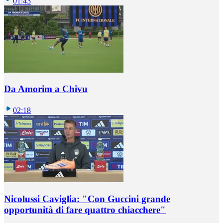
01:43
Da Amorim a Chivu
02:18
Nicolussi Caviglia: "Con Guccini grande
opportunità di fare quattro chiacchere"