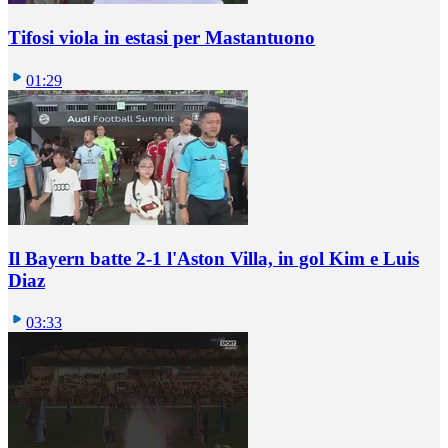
Tifosi viola in estasi per Mastantuono
01:29
Il Bayern batte 2-1 l'Aston Villa, in gol Kim e Luis
Diaz
03:33