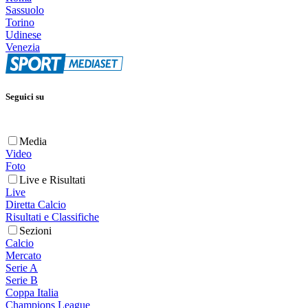
Sassuolo
Torino
Udinese
Venezia
Seguici su
Media
Video
Foto
Live e Risultati
Live
Diretta Calcio
Risultati e Classifiche
Sezioni
Calcio
Mercato
Serie A
Serie B
Coppa Italia
Champions League