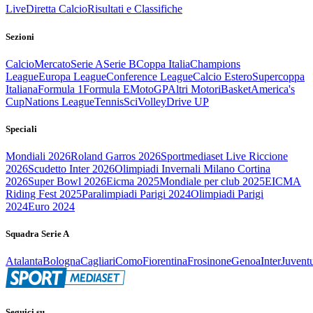
Live
Diretta Calcio
Risultati e Classifiche
Sezioni
Calcio
Mercato
Serie A
Serie B
Coppa Italia
Champions
League
Europa League
Conference League
Calcio Estero
Supercoppa
Italiana
Formula 1
Formula E
MotoGP
Altri Motori
Basket
America's
Cup
Nations League
Tennis
Sci
Volley
Drive UP
Speciali
Mondiali 2026
Roland Garros 2026
Sportmediaset Live Riccione
2026
Scudetto Inter 2026
Olimpiadi Invernali Milano Cortina
2026
Super Bowl 2026
Eicma 2025
Mondiale per club 2025
EICMA
Riding Fest 2025
Paralimpiadi Parigi 2024
Olimpiadi Parigi
2024
Euro 2024
Squadra Serie A
Atalanta
Bologna
Cagliari
Como
Fiorentina
Frosinone
Genoa
Inter
Juvent
Seguici su