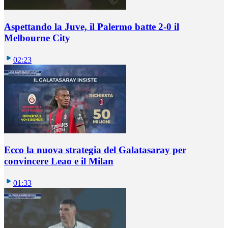
Aspettando la Juve, il Palermo batte 2-0 il
Melbourne City
02:23
Ecco la nuova strategia del Galatasaray per
convincere Leao e il Milan
01:33