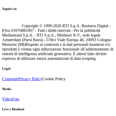
Seguici su
Copyright © 1999-
2026
RTI S.p.A. Business Digital -
P.Iva 03976881007 - Tutti i diritti riservati - Per la pubblicità
Mediamond S.p.A. - RTI S.p.A., Mediaset N.V., sede legale
Amsterdam (Paesi Bassi) - Uffici Viale Europa 46, 20093 Cologno
Monzese (MI)
Rispetto ai contenuti e ai dati personali trasmessi e/o
riprodotti è vietata ogni utilizzazione funzionale all’addestramento di
sistemi di intelligenza artificiale generativa. È altresì fatto divieto
espresso di utilizzare mezzi automatizzati di data scraping.
Legal
Corporate
Privacy Policy
Cookie Policy
Media
Video
Foto
Live e Risultati