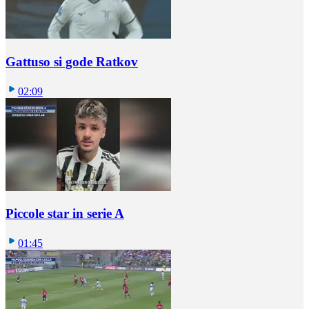
Gattuso si gode Ratkov
02:09
Piccole star in serie A
01:45