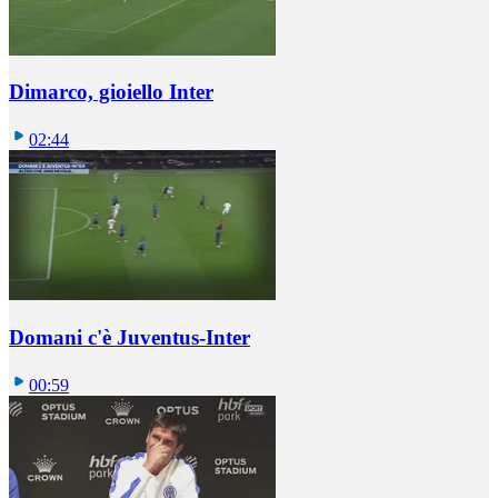
Dimarco, gioiello Inter
02:44
Domani c'è Juventus-Inter
00:59