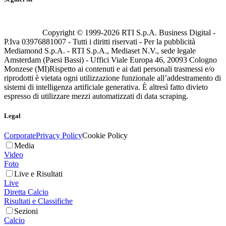
Copyright © 1999-
2026
RTI S.p.A. Business Digital -
P.Iva 03976881007 - Tutti i diritti riservati - Per la pubblicità
Mediamond S.p.A. - RTI S.p.A., Mediaset N.V., sede legale
Amsterdam (Paesi Bassi) - Uffici Viale Europa 46, 20093 Cologno
Monzese (MI)
Rispetto ai contenuti e ai dati personali trasmessi e/o
riprodotti è vietata ogni utilizzazione funzionale all’addestramento di
sistemi di intelligenza artificiale generativa. È altresì fatto divieto
espresso di utilizzare mezzi automatizzati di data scraping.
Legal
Corporate
Privacy Policy
Cookie Policy
Media
Video
Foto
Live e Risultati
Live
Diretta Calcio
Risultati e Classifiche
Sezioni
Calcio