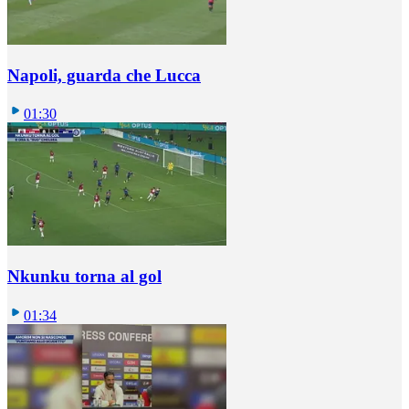
Napoli, guarda che Lucca
01:30
Nkunku torna al gol
01:34