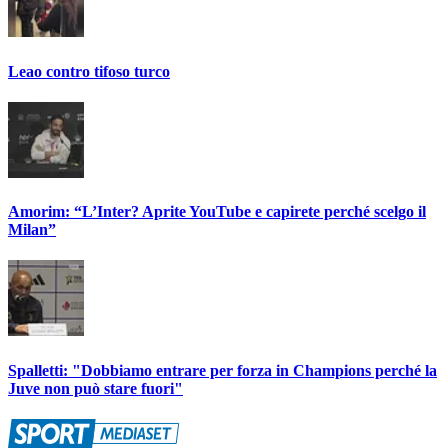
Leao contro tifoso turco
Amorim: “L’Inter? Aprite YouTube e capirete perché scelgo il
Milan”
Spalletti: "Dobbiamo entrare per forza in Champions perché la
Juve non può stare fuori"