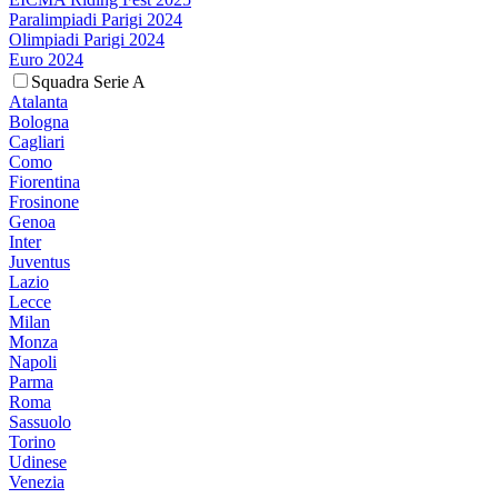
Paralimpiadi Parigi 2024
Olimpiadi Parigi 2024
Euro 2024
Squadra Serie A
Atalanta
Bologna
Cagliari
Como
Fiorentina
Frosinone
Genoa
Inter
Juventus
Lazio
Lecce
Milan
Monza
Napoli
Parma
Roma
Sassuolo
Torino
Udinese
Venezia