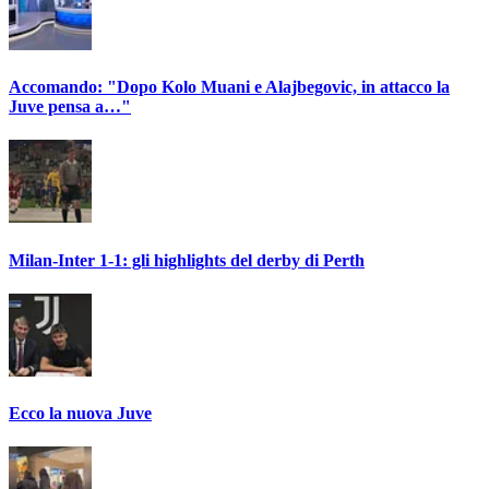
Accomando: "Dopo Kolo Muani e Alajbegovic, in attacco la
Juve pensa a…"
Milan-Inter 1-1: gli highlights del derby di Perth
Ecco la nuova Juve