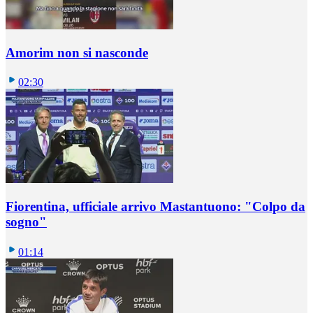
Amorim non si nasconde
02:30
Fiorentina, ufficiale arrivo Mastantuono: "Colpo da
sogno"
01:14