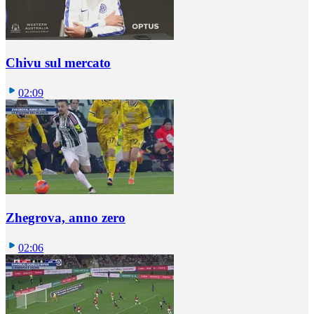
Chivu sul mercato
02:09
Zhegrova, anno zero
02:06