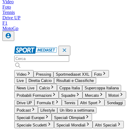
Video
Foto
Tennis
Drive UP
F1
MotoGp
Video
Pressing
Sportmediaset XXL
Foto
Live
Diretta Calcio
Risultati e Classifiche
News Live
Calcio
Coppa Italia
Supercoppa Italiana
Probabili Formazioni
Squadre
Mercato
Motori
Drive UP
Formula E
Tennis
Altri Sport
Sondaggi
Podcast
Lifestyle
Un libro a settimana
Speciali Europei
Speciali Olimpiadi
Speciale Scudetti
Speciali Mondiali
Altri Speciali