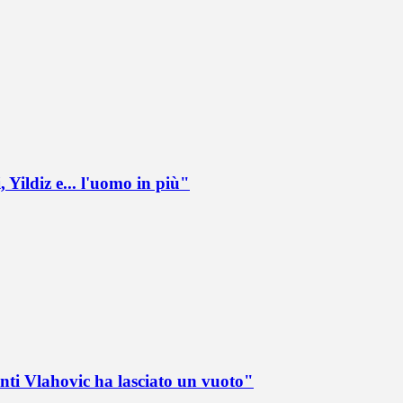
 Yildiz e... l'uomo in più"
nti Vlahovic ha lasciato un vuoto"