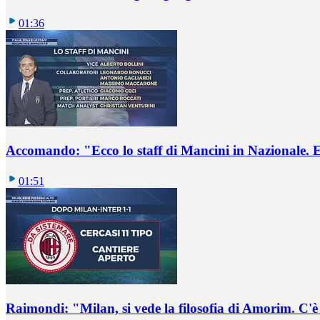
01:36
Accomando: "Ecco lo staff di Mancini in Nazionale. E 
01:51
Raimondi: "Milan, si vede la filosofia di Amorim. C'