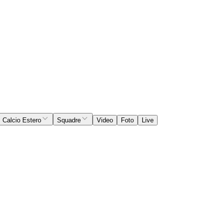
Calcio Estero
Squadre
Video
Foto
Live