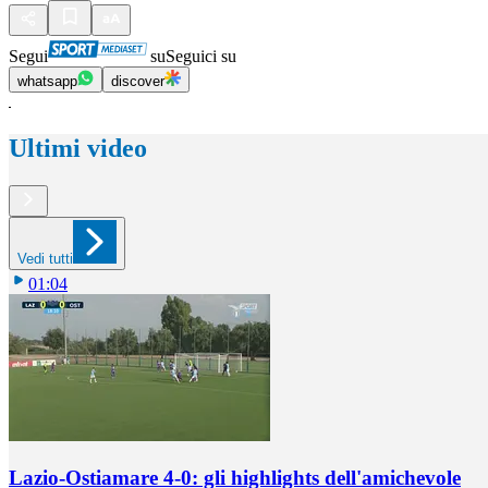
Segui
su
Seguici su
whatsapp
discover
Ultimi video
Vedi tutti
01:04
Lazio-Ostiamare 4-0: gli highlights dell'amichevole