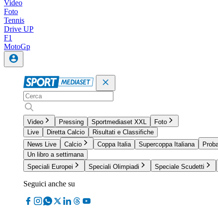
Video
Foto
Tennis
Drive UP
F1
MotoGp
Video
Pressing
Sportmediaset XXL
Foto
Live
Diretta Calcio
Risultati e Classifiche
News Live
Calcio
Coppa Italia
Supercoppa Italiana
Proba
Un libro a settimana
Speciali Europei
Speciali Olimpiadi
Speciale Scudetti
Seguici anche su