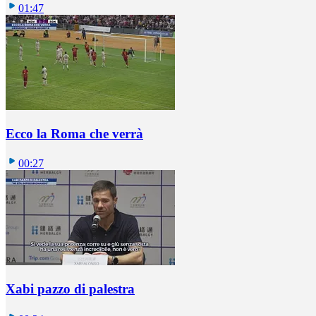
01:47
Ecco la Roma che verrà
00:27
Xabi pazzo di palestra