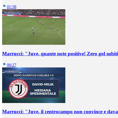
01:58
Marrucci: "Juve, quante note positive! Zero gol subiti,
00:27
Marrucci: "Juve, il centrocampo non convince e dava