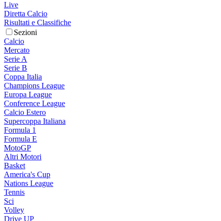
Live
Diretta Calcio
Risultati e Classifiche
Sezioni
Calcio
Mercato
Serie A
Serie B
Coppa Italia
Champions League
Europa League
Conference League
Calcio Estero
Supercoppa Italiana
Formula 1
Formula E
MotoGP
Altri Motori
Basket
America's Cup
Nations League
Tennis
Sci
Volley
Drive UP