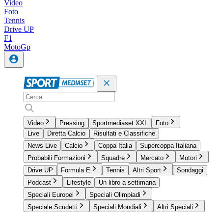
Video
Foto
Tennis
Drive UP
F1
MotoGp
Video
Pressing
Sportmediaset XXL
Foto
Live
Diretta Calcio
Risultati e Classifiche
News Live
Calcio
Coppa Italia
Supercoppa Italiana
Probabili Formazioni
Squadre
Mercato
Motori
Drive UP
Formula E
Tennis
Altri Sport
Sondaggi
Podcast
Lifestyle
Un libro a settimana
Speciali Europei
Speciali Olimpiadi
Speciale Scudetti
Speciali Mondiali
Altri Speciali