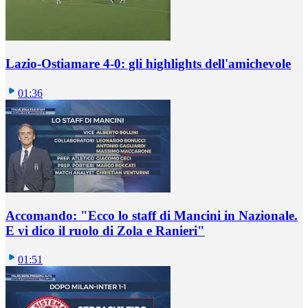
Lazio-Ostiamare 4-0: gli highlights dell'amichevole
01:36
Accomando: "Ecco lo staff di Mancini in Nazionale.
E vi dico il ruolo di Zola e Ranieri"
01:51