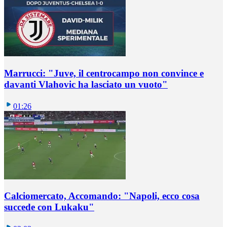
Marrucci: "Juve, il centrocampo non convince e
davanti Vlahovic ha lasciato un vuoto"
01:26
Calciomercato, Accomando: "Napoli, ecco cosa
succede con Lukaku"