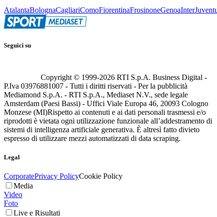
Atalanta
Bologna
Cagliari
Como
Fiorentina
Frosinone
Genoa
Inter
Juvent
Seguici su
Copyright © 1999-
2026
RTI S.p.A. Business Digital -
P.Iva 03976881007 - Tutti i diritti riservati - Per la pubblicità
Mediamond S.p.A. - RTI S.p.A., Mediaset N.V., sede legale
Amsterdam (Paesi Bassi) - Uffici Viale Europa 46, 20093 Cologno
Monzese (MI)
Rispetto ai contenuti e ai dati personali trasmessi e/o
riprodotti è vietata ogni utilizzazione funzionale all’addestramento di
sistemi di intelligenza artificiale generativa. È altresì fatto divieto
espresso di utilizzare mezzi automatizzati di data scraping.
Legal
Corporate
Privacy Policy
Cookie Policy
Media
Video
Foto
Live e Risultati