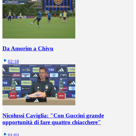
Da Amorim a Chivu
02:18
Nicolussi Caviglia: "Con Guccini grande
opportunità di fare quattro chiacchere"
01:03