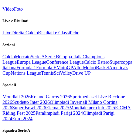
Video
Foto
Live e Risultati
Live
Diretta Calcio
Risultati e Classifiche
Sezioni
Calcio
Mercato
Serie A
Serie B
Coppa Italia
Champions
League
Europa League
Conference League
Calcio Estero
Supercoppa
Italiana
Formula 1
Formula E
MotoGP
Altri Motori
Basket
America's
Cup
Nations League
Tennis
Sci
Volley
Drive UP
Speciali
Mondiali 2026
Roland Garros 2026
Sportmediaset Live Riccione
2026
Scudetto Inter 2026
Olimpiadi Invernali Milano Cortina
2026
Super Bowl 2026
Eicma 2025
Mondiale per club 2025
EICMA
Riding Fest 2025
Paralimpiadi Parigi 2024
Olimpiadi Parigi
2024
Euro 2024
Squadra Serie A