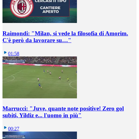
Raimondi: "Milan, si vede la filosofia di Amorim.
C'è però da lavorare su…"
01:58
Marrucci: "Juve, quante note positive! Zero gol
subiti, Yildiz e... l'uomo in più"
00:27