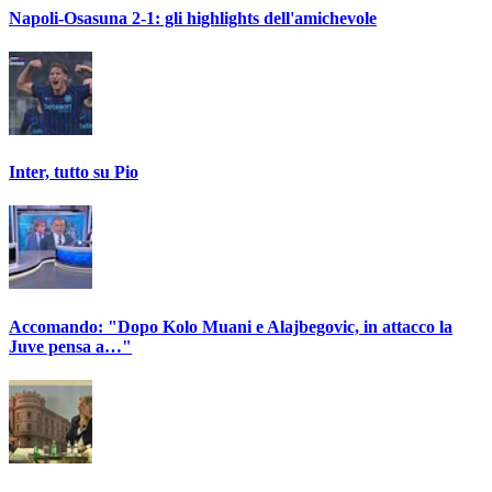
Napoli-Osasuna 2-1: gli highlights dell'amichevole
Inter, tutto su Pio
Accomando: "Dopo Kolo Muani e Alajbegovic, in attacco la
Juve pensa a…"