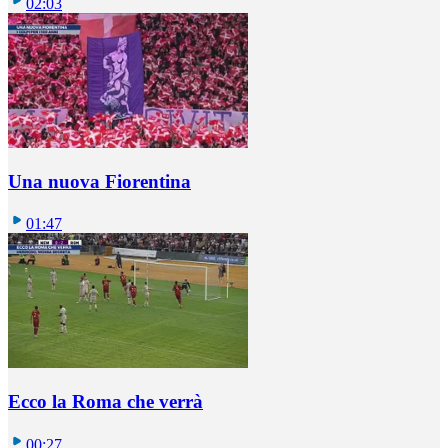
02:03
Una nuova Fiorentina
01:47
Ecco la Roma che verrà
00:27