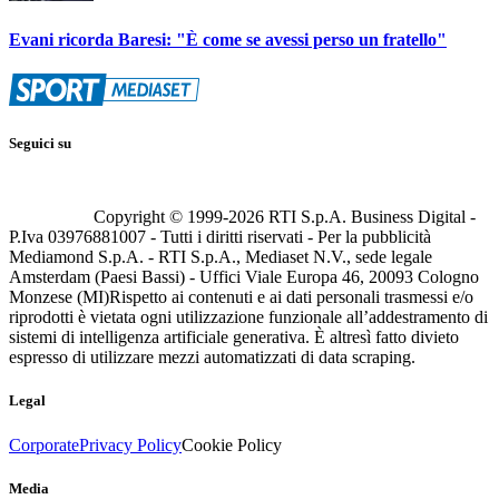
Evani ricorda Baresi: "È come se avessi perso un fratello"
Seguici su
Copyright © 1999-
2026
RTI S.p.A. Business Digital -
P.Iva 03976881007 - Tutti i diritti riservati - Per la pubblicità
Mediamond S.p.A. - RTI S.p.A., Mediaset N.V., sede legale
Amsterdam (Paesi Bassi) - Uffici Viale Europa 46, 20093 Cologno
Monzese (MI)
Rispetto ai contenuti e ai dati personali trasmessi e/o
riprodotti è vietata ogni utilizzazione funzionale all’addestramento di
sistemi di intelligenza artificiale generativa. È altresì fatto divieto
espresso di utilizzare mezzi automatizzati di data scraping.
Legal
Corporate
Privacy Policy
Cookie Policy
Media