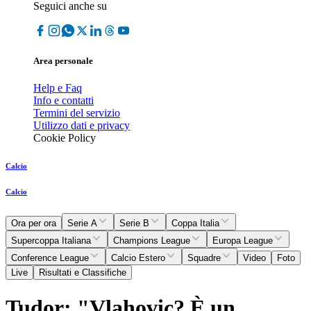
Seguici anche su
Area personale
Help e Faq
Info e contatti
Termini del servizio
Utilizzo dati e privacy
Cookie Policy
Calcio
Calcio
Ora per ora
Serie A
Serie B
Coppa Italia
Supercoppa Italiana
Champions League
Europa League
Conference League
Calcio Estero
Squadre
Video
Foto
Live
Risultati e Classifiche
Tudor: "Vlahovic? È un