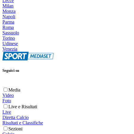
Lecce
Milan
Monza
Napoli
Parma
Roma
Sassuolo
Torino
Udinese
Venezia
Seguici su
Media
Video
Foto
Live e Risultati
Live
Diretta Calcio
Risultati e Classifiche
Sezioni