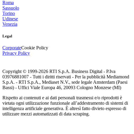
Roma
Sassuolo
Torino
Udinese
Venezia
Legal
Corporate
Cookie Policy
Privacy Policy
Copyright © 1999-
2026
RTI S.p.A. Business Digital - P.Iva
03976881007 - Tutti i diritti riservati - Per la pubblicità Mediamond
S.p.A. - RTI S.p.A., Mediaset N.V., sede legale Amsterdam (Paesi
Bassi) - Uffici Viale Europa 46, 20093 Cologno Monzese (MI)
Rispetto ai contenuti e ai dati personali trasmessi e/o riprodotti è
vietata ogni utilizzazione funzionale all’addestramento di sistemi di
intelligenza artificiale generativa. È altresì fatto divieto espresso di
utilizzare mezzi automatizzati di data scraping.