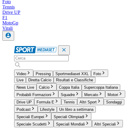
Foto
Tennis
Drive UP
F1
MotoGp
Virali
Video
Pressing
Sportmediaset XXL
Foto
Live
Diretta Calcio
Risultati e Classifiche
News Live
Calcio
Coppa Italia
Supercoppa Italiana
Probabili Formazioni
Squadre
Mercato
Motori
Drive UP
Formula E
Tennis
Altri Sport
Sondaggi
Podcast
Lifestyle
Un libro a settimana
Speciali Europei
Speciali Olimpiadi
Speciale Scudetti
Speciali Mondiali
Altri Speciali