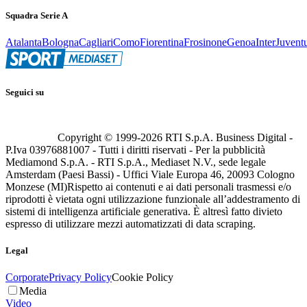
Squadra Serie A
Atalanta
Bologna
Cagliari
Como
Fiorentina
Frosinone
Genoa
Inter
Juvent
Seguici su
Copyright © 1999-
2026
RTI S.p.A. Business Digital -
P.Iva 03976881007 - Tutti i diritti riservati - Per la pubblicità
Mediamond S.p.A. - RTI S.p.A., Mediaset N.V., sede legale
Amsterdam (Paesi Bassi) - Uffici Viale Europa 46, 20093 Cologno
Monzese (MI)
Rispetto ai contenuti e ai dati personali trasmessi e/o
riprodotti è vietata ogni utilizzazione funzionale all’addestramento di
sistemi di intelligenza artificiale generativa. È altresì fatto divieto
espresso di utilizzare mezzi automatizzati di data scraping.
Legal
Corporate
Privacy Policy
Cookie Policy
Media
Video