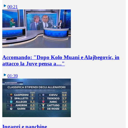
00:21
Accomando: "Dopo Kolo Muani e Alajbegovic, in
attacco la Juve pensa a…"
01:39
Ingaggi e panchine