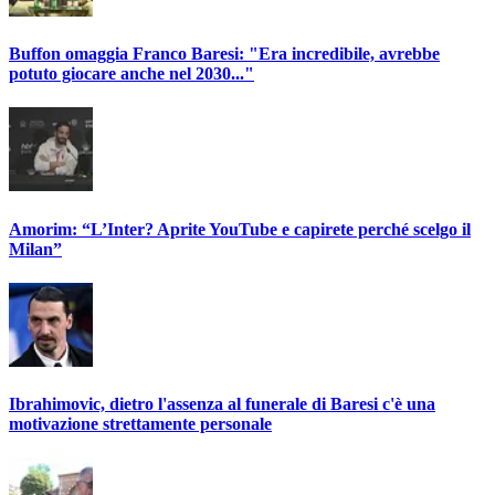
Buffon omaggia Franco Baresi: "Era incredibile, avrebbe
potuto giocare anche nel 2030..."
Amorim: “L’Inter? Aprite YouTube e capirete perché scelgo il
Milan”
Ibrahimovic, dietro l'assenza al funerale di Baresi c'è una
motivazione strettamente personale