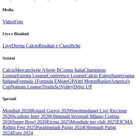
Media
Video
Foto
Live e Risultati
Live
Diretta Calcio
Risultati e Classifiche
Sezioni
Calcio
Mercato
Serie A
Serie B
Coppa Italia
Champions
League
Europa League
Conference League
Calcio Estero
Supercoppa
Italiana
Formula 1
Formula E
MotoGP
Altri Motori
Basket
America's
Cup
Nations League
Tennis
Sci
Volley
Drive UP
Speciali
Mondiali 2026
Roland Garros 2026
Sportmediaset Live Riccione
2026
Scudetto Inter 2026
Olimpiadi Invernali Milano Cortina
2026
Super Bowl 2026
Eicma 2025
Mondiale per club 2025
EICMA
Riding Fest 2025
Paralimpiadi Parigi 2024
Olimpiadi Parigi
2024
Euro 2024