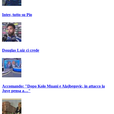
Inter, tutto su Pio
Douglas Luiz ci crede
Accomando: "Dopo Kolo Muani e Alajbegovic, in attacco la
Juve pensa a…"