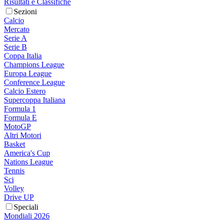
Risultati e Classifiche
Sezioni
Calcio
Mercato
Serie A
Serie B
Coppa Italia
Champions League
Europa League
Conference League
Calcio Estero
Supercoppa Italiana
Formula 1
Formula E
MotoGP
Altri Motori
Basket
America's Cup
Nations League
Tennis
Sci
Volley
Drive UP
Speciali
Mondiali 2026