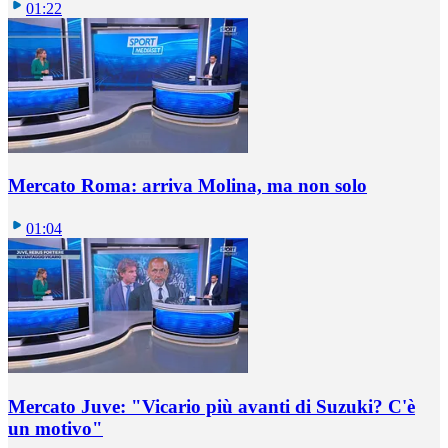
01:22
Mercato Roma: arriva Molina, ma non solo
01:04
Mercato Juve: "Vicario più avanti di Suzuki? C'è
un motivo"