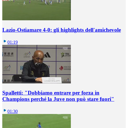
Lazio-Ostiamare 4-0: gli highlights dell'amichevole
01:19
Spalletti: "Dobbiamo entrare per forza in
Champions perché la Juve non può stare fuori"
01:30