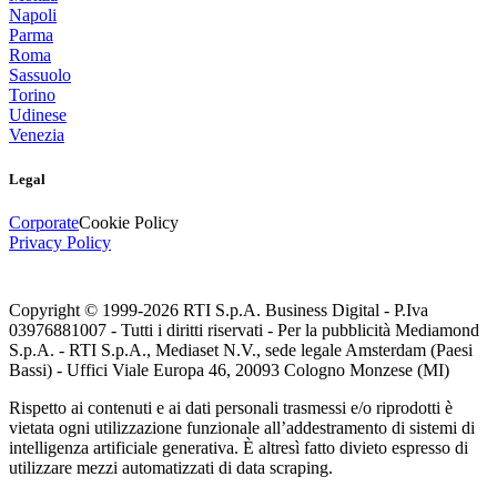
Napoli
Parma
Roma
Sassuolo
Torino
Udinese
Venezia
Legal
Corporate
Cookie Policy
Privacy Policy
Copyright © 1999-
2026
RTI S.p.A. Business Digital - P.Iva
03976881007 - Tutti i diritti riservati - Per la pubblicità Mediamond
S.p.A. - RTI S.p.A., Mediaset N.V., sede legale Amsterdam (Paesi
Bassi) - Uffici Viale Europa 46, 20093 Cologno Monzese (MI)
Rispetto ai contenuti e ai dati personali trasmessi e/o riprodotti è
vietata ogni utilizzazione funzionale all’addestramento di sistemi di
intelligenza artificiale generativa. È altresì fatto divieto espresso di
utilizzare mezzi automatizzati di data scraping.