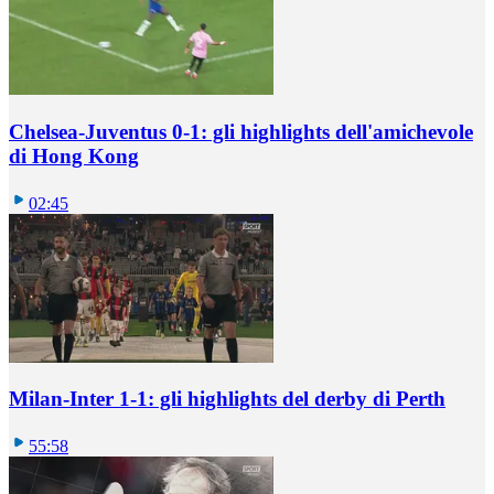
Chelsea-Juventus 0-1: gli highlights dell'amichevole
di Hong Kong
02:45
Milan-Inter 1-1: gli highlights del derby di Perth
55:58