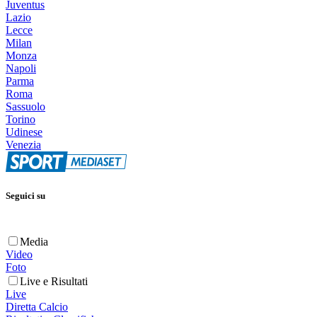
Juventus
Lazio
Lecce
Milan
Monza
Napoli
Parma
Roma
Sassuolo
Torino
Udinese
Venezia
Seguici su
Media
Video
Foto
Live e Risultati
Live
Diretta Calcio