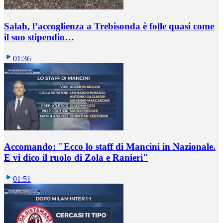
Salah, l’accoglienza a Trebisonda è folle quasi come
il suo stipendio…
01:36
Accomando: "Ecco lo staff di Mancini in Nazionale.
E vi dico il ruolo di Zola e Ranieri"
01:51