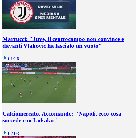
Marrucci: "Juve, il centrocampo non convince e
davanti Vlahovic ha lasciato un vuoto"
01:26
Calciomercato, Accomando: "Napoli, ecco cosa
succede con Lukaku"
02:03