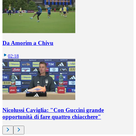
Da Amorim a Chivu
02:18
Nicolussi Caviglia: "Con Guccini grande
opportunità di fare quattro chiacchere"