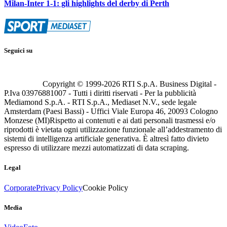
Milan-Inter 1-1: gli highlights del derby di Perth
Seguici su
Copyright © 1999-
2026
RTI S.p.A. Business Digital -
P.Iva 03976881007 - Tutti i diritti riservati - Per la pubblicità
Mediamond S.p.A. - RTI S.p.A., Mediaset N.V., sede legale
Amsterdam (Paesi Bassi) - Uffici Viale Europa 46, 20093 Cologno
Monzese (MI)
Rispetto ai contenuti e ai dati personali trasmessi e/o
riprodotti è vietata ogni utilizzazione funzionale all’addestramento di
sistemi di intelligenza artificiale generativa. È altresì fatto divieto
espresso di utilizzare mezzi automatizzati di data scraping.
Legal
Corporate
Privacy Policy
Cookie Policy
Media