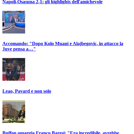
Napoli-Osasuna 2-1: gli highlights dell'amichevole
Accomando: "Dopo Kolo Muani e Alajbegovic, in attacco la
Juve pensa a…"
Leao, Pavard e non solo
Buffon omaggia Franco Baresi: "Era incredibile, avrebbe