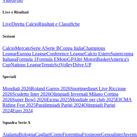
Video
Foto
Live e Risultati
Live
Diretta Calcio
Risultati e Classifiche
Sezioni
Calcio
Mercato
Serie A
Serie B
Coppa Italia
Champions
League
Europa League
Conference League
Calcio Estero
Supercoppa
Italiana
Formula 1
Formula E
MotoGP
Altri Motori
Basket
America's
Cup
Nations League
Tennis
Sci
Volley
Drive UP
Speciali
Mondiali 2026
Roland Garros 2026
Sportmediaset Live Riccione
2026
Scudetto Inter 2026
Olimpiadi Invernali Milano Cortina
2026
Super Bowl 2026
Eicma 2025
Mondiale per club 2025
EICMA
Riding Fest 2025
Paralimpiadi Parigi 2024
Olimpiadi Parigi
2024
Euro 2024
Squadra Serie A
Atalanta
Bologna
Cagliari
Como
Fiorentina
Frosinone
Genoa
Inter
Juvent