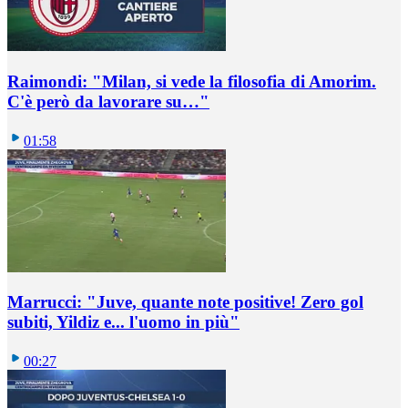
Raimondi: "Milan, si vede la filosofia di Amorim.
C'è però da lavorare su…"
01:58
Marrucci: "Juve, quante note positive! Zero gol
subiti, Yildiz e... l'uomo in più"
00:27