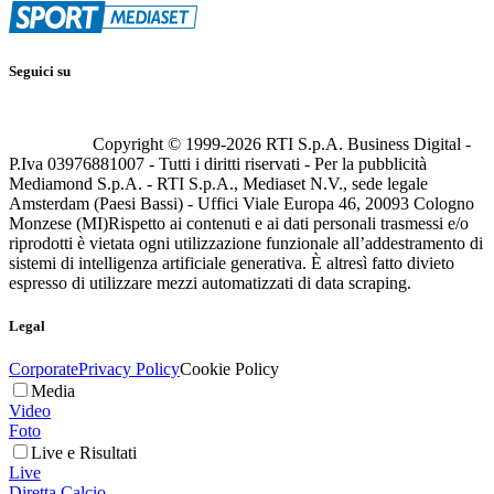
Seguici su
Copyright © 1999-
2026
RTI S.p.A. Business Digital -
P.Iva 03976881007 - Tutti i diritti riservati - Per la pubblicità
Mediamond S.p.A. - RTI S.p.A., Mediaset N.V., sede legale
Amsterdam (Paesi Bassi) - Uffici Viale Europa 46, 20093 Cologno
Monzese (MI)
Rispetto ai contenuti e ai dati personali trasmessi e/o
riprodotti è vietata ogni utilizzazione funzionale all’addestramento di
sistemi di intelligenza artificiale generativa. È altresì fatto divieto
espresso di utilizzare mezzi automatizzati di data scraping.
Legal
Corporate
Privacy Policy
Cookie Policy
Media
Video
Foto
Live e Risultati
Live
Diretta Calcio