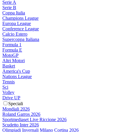
Serie A
Serie B
Coppa Italia
Champions League
Europa League
Conference League
Calcio Estero
Supercoppa Italiana
Formula 1
Formula E
MotoGP
Altri Motori
Basket
America's Cup
Nations League
Tennis
Sci
Volley
Drive UP
Speciali
Mondiali 2026
Roland Garros 2026
Sportmediaset Live Riccione 2026
Scudetto Inter 2026
Olimpiadi Invernali Milano Cortina 2026