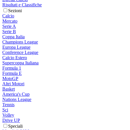
Risultati e Classifiche
Sezioni
Calcio
Mercato
Serie A
Serie B
Coppa Italia
Champions League
Europa League
Conference League
Calcio Estero
Supercoppa Italiana
Formula 1
Formula E
MotoGP
Altri Motori
Basket
America's Cup
Nations League
Tennis
Sci
Volley
Drive UP
Speciali