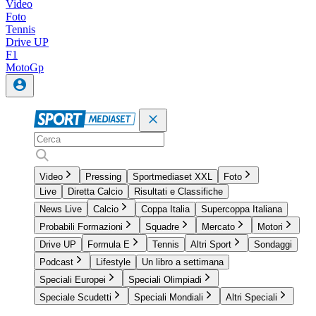
Video
Foto
Tennis
Drive UP
F1
MotoGp
Video
Pressing
Sportmediaset XXL
Foto
Live
Diretta Calcio
Risultati e Classifiche
News Live
Calcio
Coppa Italia
Supercoppa Italiana
Probabili Formazioni
Squadre
Mercato
Motori
Drive UP
Formula E
Tennis
Altri Sport
Sondaggi
Podcast
Lifestyle
Un libro a settimana
Speciali Europei
Speciali Olimpiadi
Speciale Scudetti
Speciali Mondiali
Altri Speciali