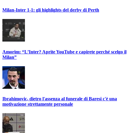
Milan-Inter 1-1: gli highlights del derby di Perth
Amorim: “L’Inter? Aprite YouTube e capirete perché scelgo il
Milan”
Ibrahimovic, dietro l'assenza al funerale di Baresi c'è una
motivazione strettamente personale