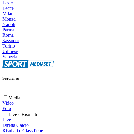
Lazio
Lecce
Milan
Monza
Napoli
Parma
Roma
Sassuolo
Torino
Udinese
Venezia
Seguici su
Media
Video
Foto
Live e Risultati
Live
Diretta Calcio
Risultati e Classifiche