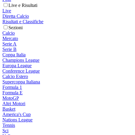
Live e Risultati
Live
Diretta Calcio
Risultati e Classifiche
Sezioni
Calcio
Mercato
Serie A
Serie B
Coppa Italia
Champions League
Europa League
Conference League
Calcio Estero
Supercoppa Italiana
Formula 1
Formula E
MotoGP
Altri Motori
Basket
America's Cup
Nations League
Tennis
Sci