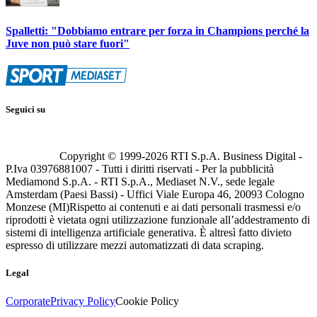
Spalletti: "Dobbiamo entrare per forza in Champions perché la
Juve non può stare fuori"
Seguici su
Copyright © 1999-
2026
RTI S.p.A. Business Digital -
P.Iva 03976881007 - Tutti i diritti riservati - Per la pubblicità
Mediamond S.p.A. - RTI S.p.A., Mediaset N.V., sede legale
Amsterdam (Paesi Bassi) - Uffici Viale Europa 46, 20093 Cologno
Monzese (MI)
Rispetto ai contenuti e ai dati personali trasmessi e/o
riprodotti è vietata ogni utilizzazione funzionale all’addestramento di
sistemi di intelligenza artificiale generativa. È altresì fatto divieto
espresso di utilizzare mezzi automatizzati di data scraping.
Legal
Corporate
Privacy Policy
Cookie Policy