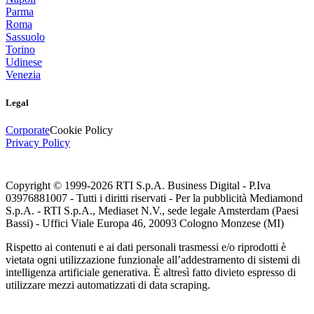
Parma
Roma
Sassuolo
Torino
Udinese
Venezia
Legal
Corporate
Cookie Policy
Privacy Policy
Copyright © 1999-
2026
RTI S.p.A. Business Digital - P.Iva
03976881007 - Tutti i diritti riservati - Per la pubblicità Mediamond
S.p.A. - RTI S.p.A., Mediaset N.V., sede legale Amsterdam (Paesi
Bassi) - Uffici Viale Europa 46, 20093 Cologno Monzese (MI)
Rispetto ai contenuti e ai dati personali trasmessi e/o riprodotti è
vietata ogni utilizzazione funzionale all’addestramento di sistemi di
intelligenza artificiale generativa. È altresì fatto divieto espresso di
utilizzare mezzi automatizzati di data scraping.