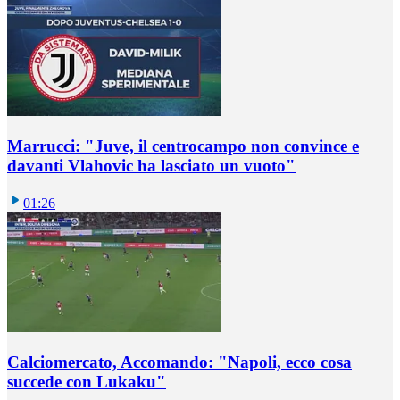
Marrucci: "Juve, il centrocampo non convince e
davanti Vlahovic ha lasciato un vuoto"
01:26
Calciomercato, Accomando: "Napoli, ecco cosa
succede con Lukaku"