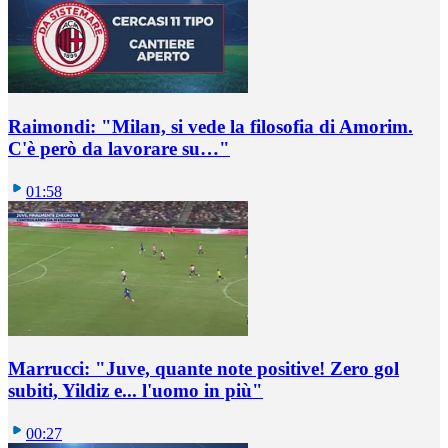
Raimondi: "Milan, si vede la filosofia di Amorim.
C'è però da lavorare su…"
01:58
Marrucci: "Juve, quante note positive! Zero gol
subiti, Yildiz e... l'uomo in più"
00:27