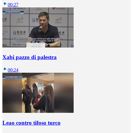
00:27
Xabi pazzo di palestra
00:24
Leao contro tifoso turco