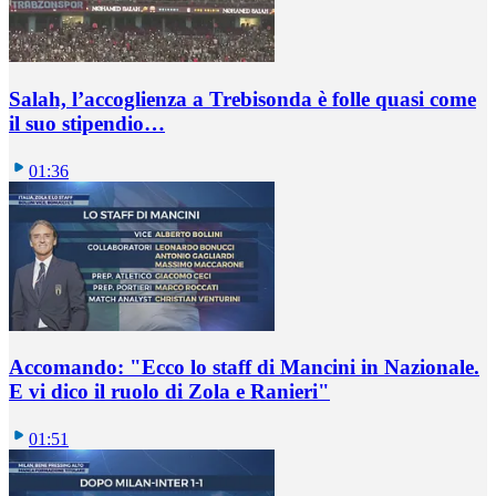
Salah, l’accoglienza a Trebisonda è folle quasi come
il suo stipendio…
01:36
Accomando: "Ecco lo staff di Mancini in Nazionale.
E vi dico il ruolo di Zola e Ranieri"
01:51