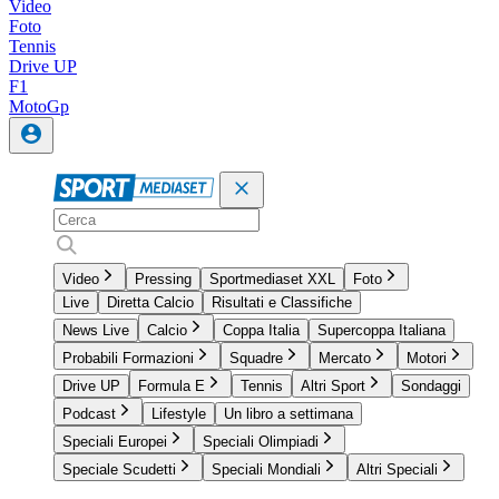
Video
Foto
Tennis
Drive UP
F1
MotoGp
Video
Pressing
Sportmediaset XXL
Foto
Live
Diretta Calcio
Risultati e Classifiche
News Live
Calcio
Coppa Italia
Supercoppa Italiana
Probabili Formazioni
Squadre
Mercato
Motori
Drive UP
Formula E
Tennis
Altri Sport
Sondaggi
Podcast
Lifestyle
Un libro a settimana
Speciali Europei
Speciali Olimpiadi
Speciale Scudetti
Speciali Mondiali
Altri Speciali