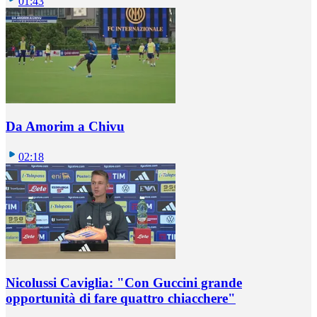
01:43
Da Amorim a Chivu
02:18
Nicolussi Caviglia: "Con Guccini grande
opportunità di fare quattro chiacchere"