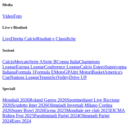
Media
Video
Foto
Live e Risultati
Live
Diretta Calcio
Risultati e Classifiche
Sezioni
Calcio
Mercato
Serie A
Serie B
Coppa Italia
Champions
League
Europa League
Conference League
Calcio Estero
Supercoppa
Italiana
Formula 1
Formula E
MotoGP
Altri Motori
Basket
America's
Cup
Nations League
Tennis
Sci
Volley
Drive UP
Speciali
Mondiali 2026
Roland Garros 2026
Sportmediaset Live Riccione
2026
Scudetto Inter 2026
Olimpiadi Invernali Milano Cortina
2026
Super Bowl 2026
Eicma 2025
Mondiale per club 2025
EICMA
Riding Fest 2025
Paralimpiadi Parigi 2024
Olimpiadi Parigi
2024
Euro 2024