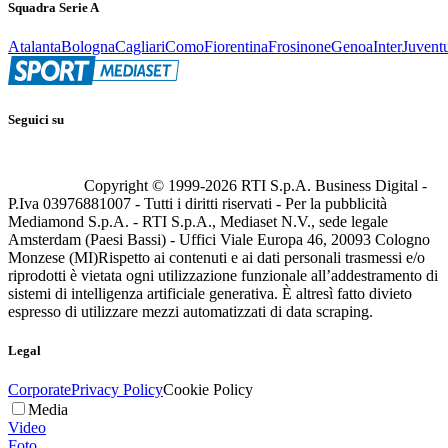
Squadra Serie A
Atalanta
Bologna
Cagliari
Como
Fiorentina
Frosinone
Genoa
Inter
Juvent
Seguici su
Copyright © 1999-
2026
RTI S.p.A. Business Digital -
P.Iva 03976881007 - Tutti i diritti riservati - Per la pubblicità
Mediamond S.p.A. - RTI S.p.A., Mediaset N.V., sede legale
Amsterdam (Paesi Bassi) - Uffici Viale Europa 46, 20093 Cologno
Monzese (MI)
Rispetto ai contenuti e ai dati personali trasmessi e/o
riprodotti è vietata ogni utilizzazione funzionale all’addestramento di
sistemi di intelligenza artificiale generativa. È altresì fatto divieto
espresso di utilizzare mezzi automatizzati di data scraping.
Legal
Corporate
Privacy Policy
Cookie Policy
Media
Video
Foto