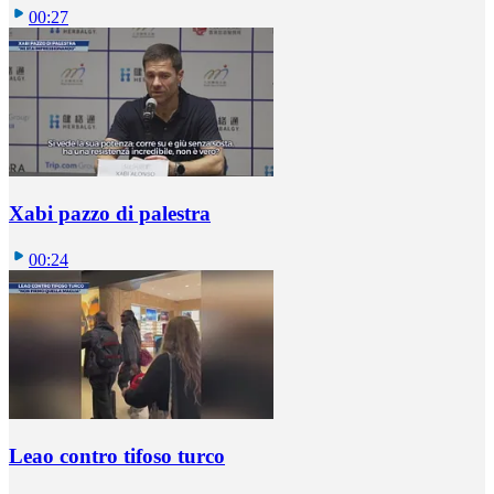
00:27
Xabi pazzo di palestra
00:24
Leao contro tifoso turco