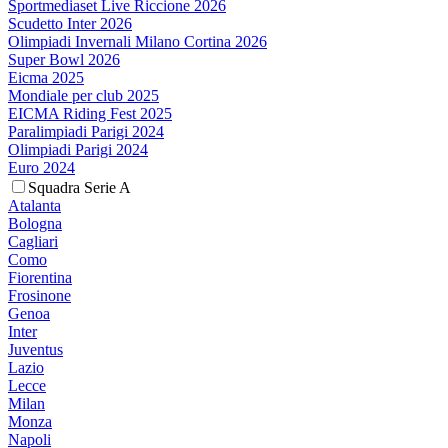
Sportmediaset Live Riccione 2026
Scudetto Inter 2026
Olimpiadi Invernali Milano Cortina 2026
Super Bowl 2026
Eicma 2025
Mondiale per club 2025
EICMA Riding Fest 2025
Paralimpiadi Parigi 2024
Olimpiadi Parigi 2024
Euro 2024
Squadra Serie A
Atalanta
Bologna
Cagliari
Como
Fiorentina
Frosinone
Genoa
Inter
Juventus
Lazio
Lecce
Milan
Monza
Napoli