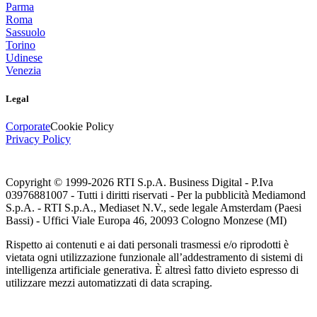
Parma
Roma
Sassuolo
Torino
Udinese
Venezia
Legal
Corporate
Cookie Policy
Privacy Policy
Copyright © 1999-
2026
RTI S.p.A. Business Digital - P.Iva
03976881007 - Tutti i diritti riservati - Per la pubblicità Mediamond
S.p.A. - RTI S.p.A., Mediaset N.V., sede legale Amsterdam (Paesi
Bassi) - Uffici Viale Europa 46, 20093 Cologno Monzese (MI)
Rispetto ai contenuti e ai dati personali trasmessi e/o riprodotti è
vietata ogni utilizzazione funzionale all’addestramento di sistemi di
intelligenza artificiale generativa. È altresì fatto divieto espresso di
utilizzare mezzi automatizzati di data scraping.