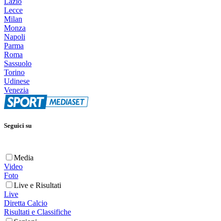
Lazio
Lecce
Milan
Monza
Napoli
Parma
Roma
Sassuolo
Torino
Udinese
Venezia
Seguici su
Media
Video
Foto
Live e Risultati
Live
Diretta Calcio
Risultati e Classifiche