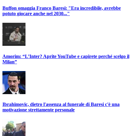
Buffon omaggia Franco Baresi: "Era incredibile, avrebbe
potuto giocare anche nel 2030..."
Amorim: “L’Inter? Aprite YouTube e capirete perché scelgo il
Milan”
Ibrahimovic, dietro l'assenza al funerale di Baresi c'è una
motivazione strettamente personale