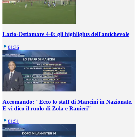
Lazio-Ostiamare 4-0: gli highlights dell'amichevole
01:36
Accomando: "Ecco lo staff di Mancini in Nazionale.
E vi dico il ruolo di Zola e Ranieri"
01:51