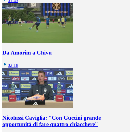
01:43
Da Amorim a Chivu
02:18
Nicolussi Caviglia: "Con Guccini grande
opportunità di fare quattro chiacchere"