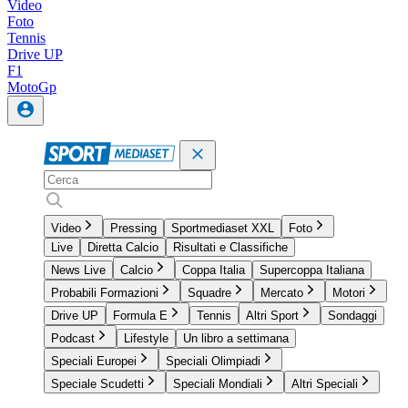
Video
Foto
Tennis
Drive UP
F1
MotoGp
Video
Pressing
Sportmediaset XXL
Foto
Live
Diretta Calcio
Risultati e Classifiche
News Live
Calcio
Coppa Italia
Supercoppa Italiana
Probabili Formazioni
Squadre
Mercato
Motori
Drive UP
Formula E
Tennis
Altri Sport
Sondaggi
Podcast
Lifestyle
Un libro a settimana
Speciali Europei
Speciali Olimpiadi
Speciale Scudetti
Speciali Mondiali
Altri Speciali