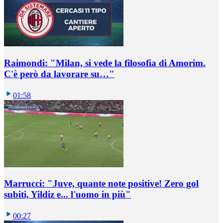
Raimondi: "Milan, si vede la filosofia di Amorim.
C'è però da lavorare su…"
01:58
Marrucci: "Juve, quante note positive! Zero gol
subiti, Yildiz e... l'uomo in più"
00:27