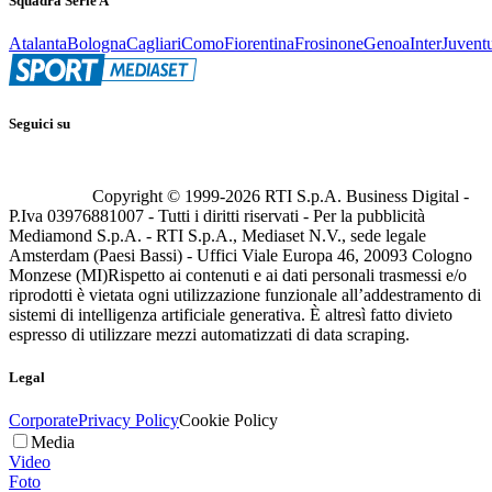
Squadra Serie A
Atalanta
Bologna
Cagliari
Como
Fiorentina
Frosinone
Genoa
Inter
Juvent
Seguici su
Copyright © 1999-
2026
RTI S.p.A. Business Digital -
P.Iva 03976881007 - Tutti i diritti riservati - Per la pubblicità
Mediamond S.p.A. - RTI S.p.A., Mediaset N.V., sede legale
Amsterdam (Paesi Bassi) - Uffici Viale Europa 46, 20093 Cologno
Monzese (MI)
Rispetto ai contenuti e ai dati personali trasmessi e/o
riprodotti è vietata ogni utilizzazione funzionale all’addestramento di
sistemi di intelligenza artificiale generativa. È altresì fatto divieto
espresso di utilizzare mezzi automatizzati di data scraping.
Legal
Corporate
Privacy Policy
Cookie Policy
Media
Video
Foto