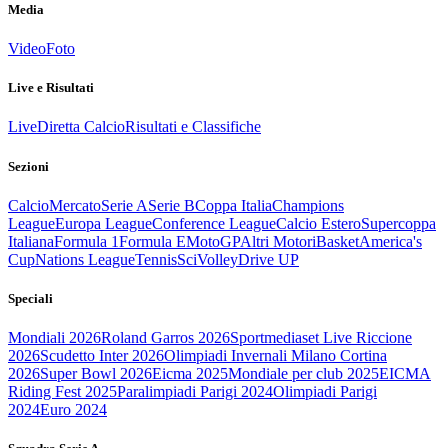
Media
Video
Foto
Live e Risultati
Live
Diretta Calcio
Risultati e Classifiche
Sezioni
Calcio
Mercato
Serie A
Serie B
Coppa Italia
Champions
League
Europa League
Conference League
Calcio Estero
Supercoppa
Italiana
Formula 1
Formula E
MotoGP
Altri Motori
Basket
America's
Cup
Nations League
Tennis
Sci
Volley
Drive UP
Speciali
Mondiali 2026
Roland Garros 2026
Sportmediaset Live Riccione
2026
Scudetto Inter 2026
Olimpiadi Invernali Milano Cortina
2026
Super Bowl 2026
Eicma 2025
Mondiale per club 2025
EICMA
Riding Fest 2025
Paralimpiadi Parigi 2024
Olimpiadi Parigi
2024
Euro 2024