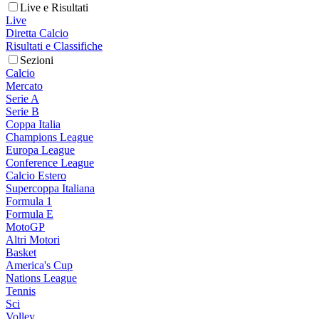
Live e Risultati
Live
Diretta Calcio
Risultati e Classifiche
Sezioni
Calcio
Mercato
Serie A
Serie B
Coppa Italia
Champions League
Europa League
Conference League
Calcio Estero
Supercoppa Italiana
Formula 1
Formula E
MotoGP
Altri Motori
Basket
America's Cup
Nations League
Tennis
Sci
Volley