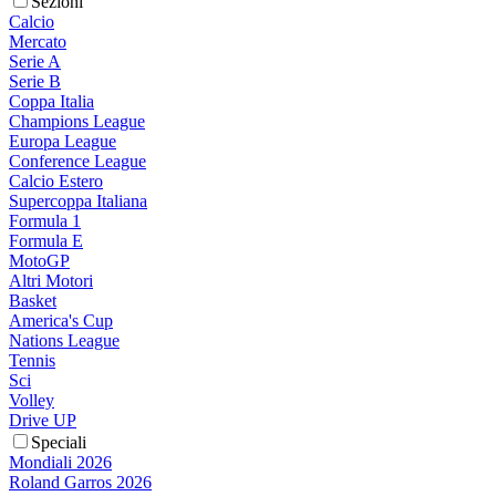
Sezioni
Calcio
Mercato
Serie A
Serie B
Coppa Italia
Champions League
Europa League
Conference League
Calcio Estero
Supercoppa Italiana
Formula 1
Formula E
MotoGP
Altri Motori
Basket
America's Cup
Nations League
Tennis
Sci
Volley
Drive UP
Speciali
Mondiali 2026
Roland Garros 2026