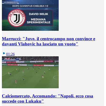
Marrucci: "Juve, il centrocampo non convince e
davanti Vlahovic ha lasciato un vuoto"
01:26
Calciomercato, Accomando: "Napoli, ecco cosa
succede con Lukaku"