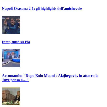
Napoli-Osasuna 2-1: gli highlights dell'amichevole
Inter, tutto su Pio
Accomando: "Dopo Kolo Muani e Alajbegovic, in attacco la
Juve pensa a…"