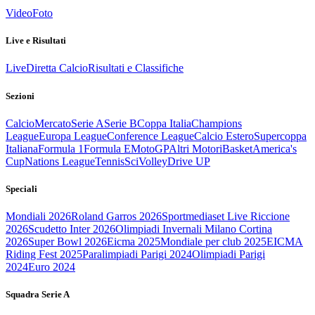
Video
Foto
Live e Risultati
Live
Diretta Calcio
Risultati e Classifiche
Sezioni
Calcio
Mercato
Serie A
Serie B
Coppa Italia
Champions
League
Europa League
Conference League
Calcio Estero
Supercoppa
Italiana
Formula 1
Formula E
MotoGP
Altri Motori
Basket
America's
Cup
Nations League
Tennis
Sci
Volley
Drive UP
Speciali
Mondiali 2026
Roland Garros 2026
Sportmediaset Live Riccione
2026
Scudetto Inter 2026
Olimpiadi Invernali Milano Cortina
2026
Super Bowl 2026
Eicma 2025
Mondiale per club 2025
EICMA
Riding Fest 2025
Paralimpiadi Parigi 2024
Olimpiadi Parigi
2024
Euro 2024
Squadra Serie A