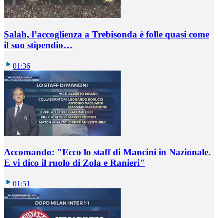
Salah, l’accoglienza a Trebisonda è folle quasi come
il suo stipendio…
01:36
Accomando: "Ecco lo staff di Mancini in Nazionale.
E vi dico il ruolo di Zola e Ranieri"
01:51