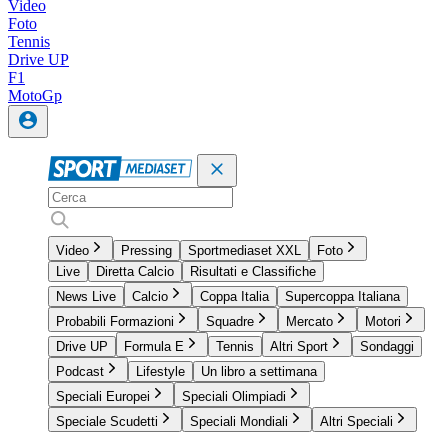
Video
Foto
Tennis
Drive UP
F1
MotoGp
Video
Pressing
Sportmediaset XXL
Foto
Live
Diretta Calcio
Risultati e Classifiche
News Live
Calcio
Coppa Italia
Supercoppa Italiana
Probabili Formazioni
Squadre
Mercato
Motori
Drive UP
Formula E
Tennis
Altri Sport
Sondaggi
Podcast
Lifestyle
Un libro a settimana
Speciali Europei
Speciali Olimpiadi
Speciale Scudetti
Speciali Mondiali
Altri Speciali