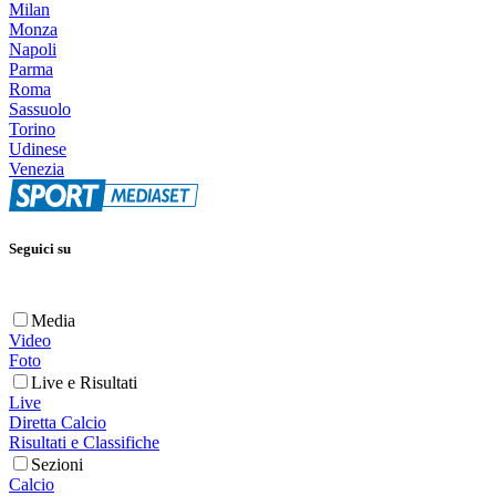
Milan
Monza
Napoli
Parma
Roma
Sassuolo
Torino
Udinese
Venezia
Seguici su
Media
Video
Foto
Live e Risultati
Live
Diretta Calcio
Risultati e Classifiche
Sezioni
Calcio