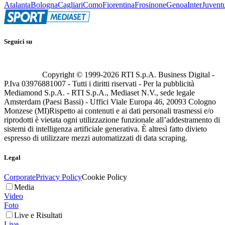
Atalanta
Bologna
Cagliari
Como
Fiorentina
Frosinone
Genoa
Inter
Juvent
Seguici su
Copyright © 1999-
2026
RTI S.p.A. Business Digital -
P.Iva 03976881007 - Tutti i diritti riservati - Per la pubblicità
Mediamond S.p.A. - RTI S.p.A., Mediaset N.V., sede legale
Amsterdam (Paesi Bassi) - Uffici Viale Europa 46, 20093 Cologno
Monzese (MI)
Rispetto ai contenuti e ai dati personali trasmessi e/o
riprodotti è vietata ogni utilizzazione funzionale all’addestramento di
sistemi di intelligenza artificiale generativa. È altresì fatto divieto
espresso di utilizzare mezzi automatizzati di data scraping.
Legal
Corporate
Privacy Policy
Cookie Policy
Media
Video
Foto
Live e Risultati
Live