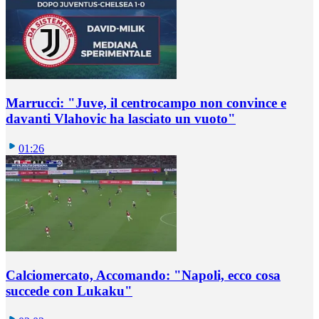
Marrucci: "Juve, il centrocampo non convince e
davanti Vlahovic ha lasciato un vuoto"
01:26
Calciomercato, Accomando: "Napoli, ecco cosa
succede con Lukaku"