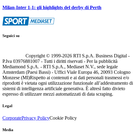
Milan-Inter 1-1: gli highlights del derby di Perth
Seguici su
Copyright © 1999-
2026
RTI S.p.A. Business Digital -
P.Iva 03976881007 - Tutti i diritti riservati - Per la pubblicità
Mediamond S.p.A. - RTI S.p.A., Mediaset N.V., sede legale
Amsterdam (Paesi Bassi) - Uffici Viale Europa 46, 20093 Cologno
Monzese (MI)
Rispetto ai contenuti e ai dati personali trasmessi e/o
riprodotti è vietata ogni utilizzazione funzionale all’addestramento di
sistemi di intelligenza artificiale generativa. È altresì fatto divieto
espresso di utilizzare mezzi automatizzati di data scraping.
Legal
Corporate
Privacy Policy
Cookie Policy
Media