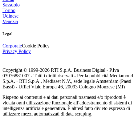
Sassuolo
Torino
Udinese
Venezia
Legal
Corporate
Cookie Policy
Privacy Policy
Copyright © 1999-
2026
RTI S.p.A. Business Digital - P.Iva
03976881007 - Tutti i diritti riservati - Per la pubblicità Mediamond
S.p.A. - RTI S.p.A., Mediaset N.V., sede legale Amsterdam (Paesi
Bassi) - Uffici Viale Europa 46, 20093 Cologno Monzese (MI)
Rispetto ai contenuti e ai dati personali trasmessi e/o riprodotti è
vietata ogni utilizzazione funzionale all’addestramento di sistemi di
intelligenza artificiale generativa. È altresì fatto divieto espresso di
utilizzare mezzi automatizzati di data scraping.