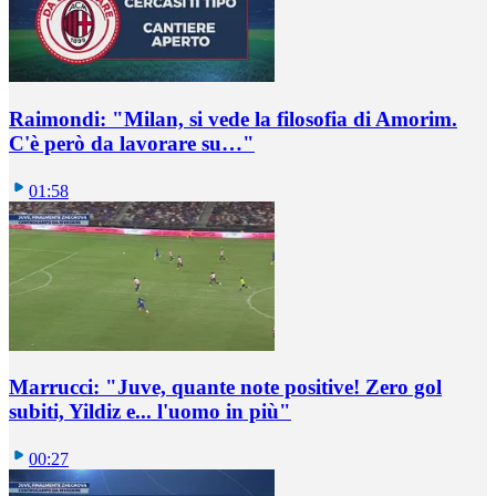
Raimondi: "Milan, si vede la filosofia di Amorim.
C'è però da lavorare su…"
01:58
Marrucci: "Juve, quante note positive! Zero gol
subiti, Yildiz e... l'uomo in più"
00:27