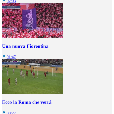
02:03
Una nuova Fiorentina
01:47
Ecco la Roma che verrà
00:27