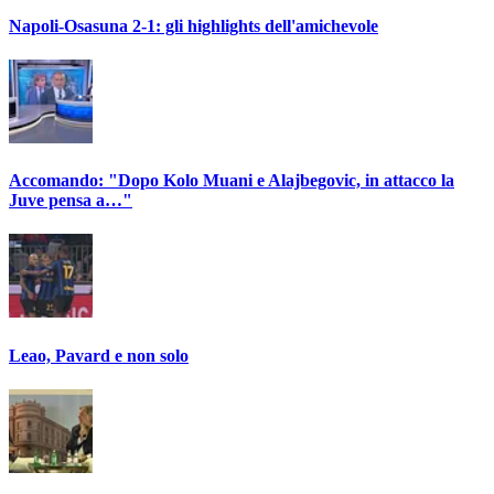
Napoli-Osasuna 2-1: gli highlights dell'amichevole
Accomando: "Dopo Kolo Muani e Alajbegovic, in attacco la
Juve pensa a…"
Leao, Pavard e non solo