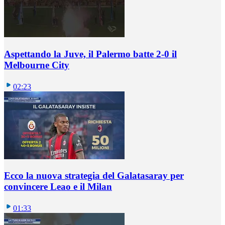
Aspettando la Juve, il Palermo batte 2-0 il
Melbourne City
02:23
Ecco la nuova strategia del Galatasaray per
convincere Leao e il Milan
01:33