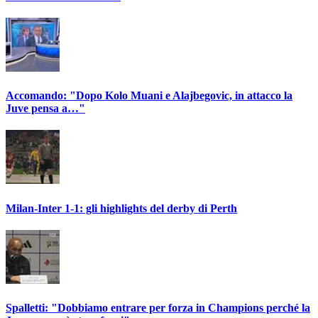
Accomando: "Dopo Kolo Muani e Alajbegovic, in attacco la
Juve pensa a…"
Milan-Inter 1-1: gli highlights del derby di Perth
Spalletti: "Dobbiamo entrare per forza in Champions perché la