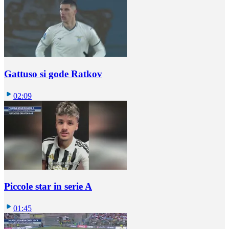
Gattuso si gode Ratkov
02:09
Piccole star in serie A
01:45