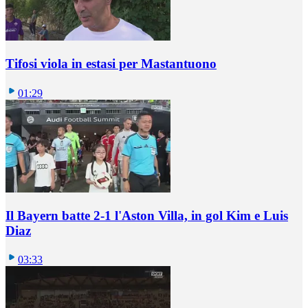
Tifosi viola in estasi per Mastantuono
01:29
Il Bayern batte 2-1 l'Aston Villa, in gol Kim e Luis
Diaz
03:33