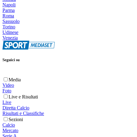
Napoli
Parma
Roma
Sassuolo
Torino
Udinese
Venezia
Seguici su
Media
Video
Foto
Live e Risultati
Live
Diretta Calcio
Risultati e Classifiche
Sezioni
Calcio
Mercato
Serie A