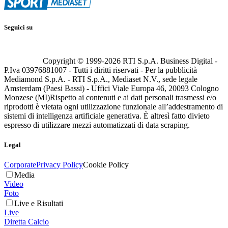
Seguici su
Copyright © 1999-
2026
RTI S.p.A. Business Digital -
P.Iva 03976881007 - Tutti i diritti riservati - Per la pubblicità
Mediamond S.p.A. - RTI S.p.A., Mediaset N.V., sede legale
Amsterdam (Paesi Bassi) - Uffici Viale Europa 46, 20093 Cologno
Monzese (MI)
Rispetto ai contenuti e ai dati personali trasmessi e/o
riprodotti è vietata ogni utilizzazione funzionale all’addestramento di
sistemi di intelligenza artificiale generativa. È altresì fatto divieto
espresso di utilizzare mezzi automatizzati di data scraping.
Legal
Corporate
Privacy Policy
Cookie Policy
Media
Video
Foto
Live e Risultati
Live
Diretta Calcio