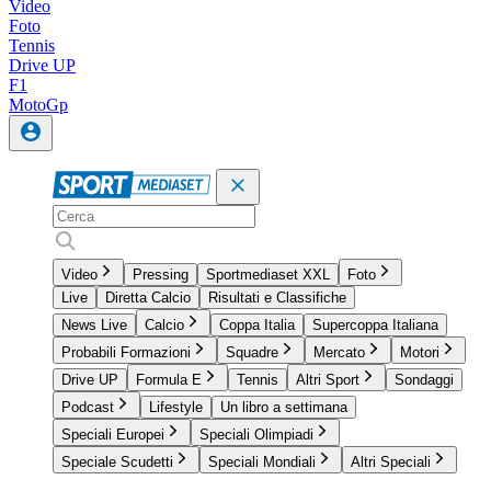
Video
Foto
Tennis
Drive UP
F1
MotoGp
Video
Pressing
Sportmediaset XXL
Foto
Live
Diretta Calcio
Risultati e Classifiche
News Live
Calcio
Coppa Italia
Supercoppa Italiana
Probabili Formazioni
Squadre
Mercato
Motori
Drive UP
Formula E
Tennis
Altri Sport
Sondaggi
Podcast
Lifestyle
Un libro a settimana
Speciali Europei
Speciali Olimpiadi
Speciale Scudetti
Speciali Mondiali
Altri Speciali