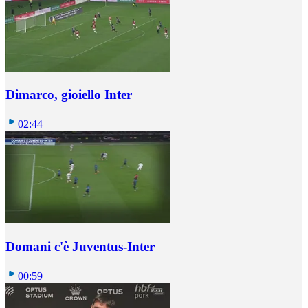
Dimarco, gioiello Inter
02:44
Domani c'è Juventus-Inter
00:59