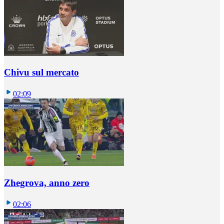
Chivu sul mercato
02:09
Zhegrova, anno zero
02:06