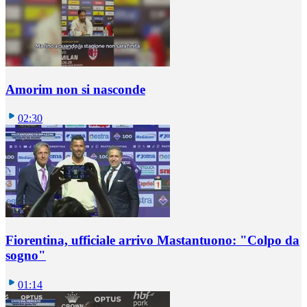
Amorim non si nasconde
02:30
Fiorentina, ufficiale arrivo Mastantuono: "Colpo da
sogno"
01:14