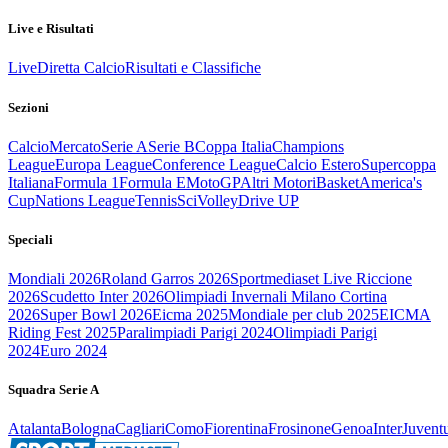
Live e Risultati
Live
Diretta Calcio
Risultati e Classifiche
Sezioni
Calcio
Mercato
Serie A
Serie B
Coppa Italia
Champions
League
Europa League
Conference League
Calcio Estero
Supercoppa
Italiana
Formula 1
Formula E
MotoGP
Altri Motori
Basket
America's
Cup
Nations League
Tennis
Sci
Volley
Drive UP
Speciali
Mondiali 2026
Roland Garros 2026
Sportmediaset Live Riccione
2026
Scudetto Inter 2026
Olimpiadi Invernali Milano Cortina
2026
Super Bowl 2026
Eicma 2025
Mondiale per club 2025
EICMA
Riding Fest 2025
Paralimpiadi Parigi 2024
Olimpiadi Parigi
2024
Euro 2024
Squadra Serie A
Atalanta
Bologna
Cagliari
Como
Fiorentina
Frosinone
Genoa
Inter
Juvent