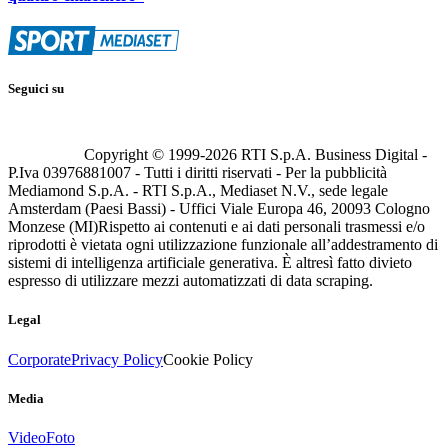
Seguici su
Copyright © 1999-
2026
RTI S.p.A. Business Digital -
P.Iva 03976881007 - Tutti i diritti riservati - Per la pubblicità
Mediamond S.p.A. - RTI S.p.A., Mediaset N.V., sede legale
Amsterdam (Paesi Bassi) - Uffici Viale Europa 46, 20093 Cologno
Monzese (MI)
Rispetto ai contenuti e ai dati personali trasmessi e/o
riprodotti è vietata ogni utilizzazione funzionale all’addestramento di
sistemi di intelligenza artificiale generativa. È altresì fatto divieto
espresso di utilizzare mezzi automatizzati di data scraping.
Legal
Corporate
Privacy Policy
Cookie Policy
Media
Video
Foto