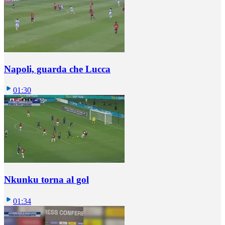
Napoli, guarda che Lucca
01:30
Nkunku torna al gol
01:34