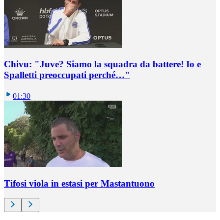
Chivu: "Juve? Siamo la squadra da battere! Io e
Spalletti preoccupati perché…"
01:30
Tifosi viola in estasi per Mastantuono