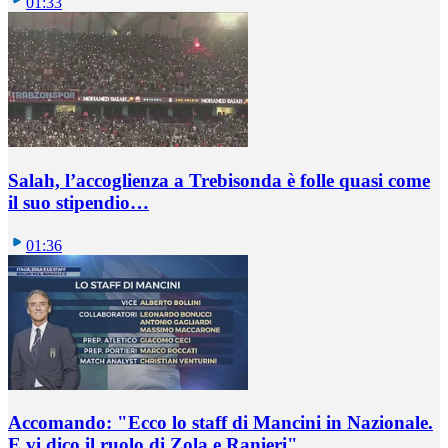
01:33
Salah, l’accoglienza a Trebisonda è folle quasi come
il suo stipendio…
01:36
Accomando: "Ecco lo staff di Mancini in Nazionale.
E vi dico il ruolo di Zola e Ranieri"