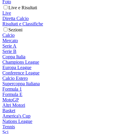
Foto
Live e Risultati
Live
Diretta Calcio
Risultati e Classifiche
Sezioni
Calcio
Mercato
Serie A
Serie B
Coppa Italia
Champions League
Europa League
Conference League
Calcio Estero
Supercoppa Italiana
Formula 1
Formula E
MotoGP
Altri Motori
Basket
America's Cup
Nations League
Tennis
Sci