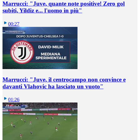
Marrucci: "Juve, quante note positive! Zero gol
subiti, Yildiz e... l'uomo in più"
00:27
Marrucci: "Juve, il centrocampo non convince e
davanti Vlahovic ha lasciato un vuoto"
01:26