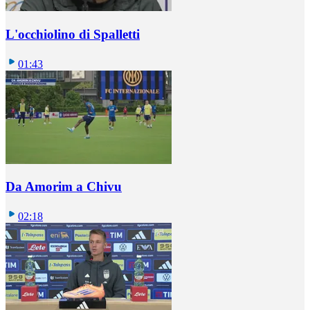
L'occhiolino di Spalletti
01:43
Da Amorim a Chivu
02:18