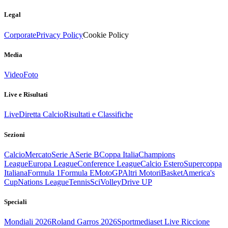
Legal
Corporate
Privacy Policy
Cookie Policy
Media
Video
Foto
Live e Risultati
Live
Diretta Calcio
Risultati e Classifiche
Sezioni
Calcio
Mercato
Serie A
Serie B
Coppa Italia
Champions
League
Europa League
Conference League
Calcio Estero
Supercoppa
Italiana
Formula 1
Formula E
MotoGP
Altri Motori
Basket
America's
Cup
Nations League
Tennis
Sci
Volley
Drive UP
Speciali
Mondiali 2026
Roland Garros 2026
Sportmediaset Live Riccione