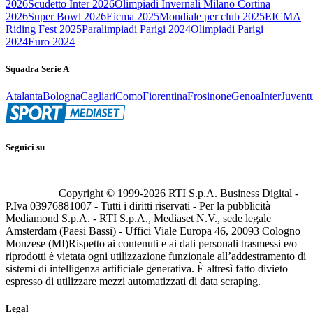
2026
Scudetto Inter 2026
Olimpiadi Invernali Milano Cortina
2026
Super Bowl 2026
Eicma 2025
Mondiale per club 2025
EICMA
Riding Fest 2025
Paralimpiadi Parigi 2024
Olimpiadi Parigi
2024
Euro 2024
Squadra Serie A
Atalanta
Bologna
Cagliari
Como
Fiorentina
Frosinone
Genoa
Inter
Juvent
Seguici su
Copyright © 1999-
2026
RTI S.p.A. Business Digital -
P.Iva 03976881007 - Tutti i diritti riservati - Per la pubblicità
Mediamond S.p.A. - RTI S.p.A., Mediaset N.V., sede legale
Amsterdam (Paesi Bassi) - Uffici Viale Europa 46, 20093 Cologno
Monzese (MI)
Rispetto ai contenuti e ai dati personali trasmessi e/o
riprodotti è vietata ogni utilizzazione funzionale all’addestramento di
sistemi di intelligenza artificiale generativa. È altresì fatto divieto
espresso di utilizzare mezzi automatizzati di data scraping.
Legal