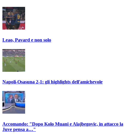
Leao, Pavard e non solo
Napoli-Osasuna 2-1: gli highlights dell'amichevole
Accomando: "Dopo Kolo Muani e Alajbegovic, in attacco la
Juve pensa a…"