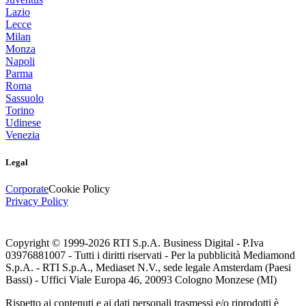
Lazio
Lecce
Milan
Monza
Napoli
Parma
Roma
Sassuolo
Torino
Udinese
Venezia
Legal
Corporate
Cookie Policy
Privacy Policy
Copyright © 1999-
2026
RTI S.p.A. Business Digital - P.Iva
03976881007 - Tutti i diritti riservati - Per la pubblicità Mediamond
S.p.A. - RTI S.p.A., Mediaset N.V., sede legale Amsterdam (Paesi
Bassi) - Uffici Viale Europa 46, 20093 Cologno Monzese (MI)
Rispetto ai contenuti e ai dati personali trasmessi e/o riprodotti è