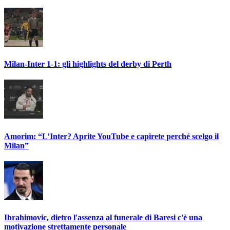
Milan-Inter 1-1: gli highlights del derby di Perth
Amorim: “L’Inter? Aprite YouTube e capirete perché scelgo il
Milan”
Ibrahimovic, dietro l'assenza al funerale di Baresi c'è una
motivazione strettamente personale