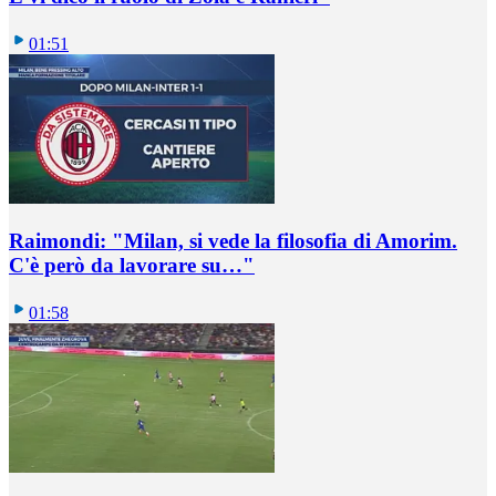
01:51
Raimondi: "Milan, si vede la filosofia di Amorim.
C'è però da lavorare su…"
01:58