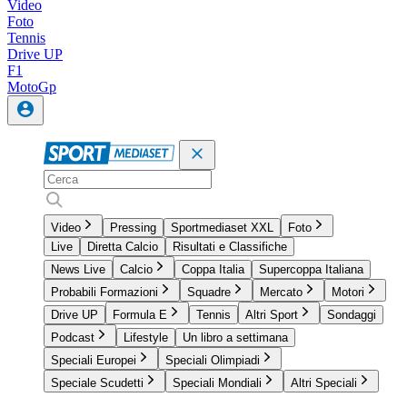
Video
Foto
Tennis
Drive UP
F1
MotoGp
Video
Pressing
Sportmediaset XXL
Foto
Live
Diretta Calcio
Risultati e Classifiche
News Live
Calcio
Coppa Italia
Supercoppa Italiana
Probabili Formazioni
Squadre
Mercato
Motori
Drive UP
Formula E
Tennis
Altri Sport
Sondaggi
Podcast
Lifestyle
Un libro a settimana
Speciali Europei
Speciali Olimpiadi
Speciale Scudetti
Speciali Mondiali
Altri Speciali