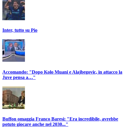
Inter, tutto su Pio
Accomando: "Dopo Kolo Muani e Alajbegovic, in attacco la
Juve pensa a…"
Buffon omaggia Franco Baresi: "Era incredibile, avrebbe
potuto giocare anche nel 2030..."