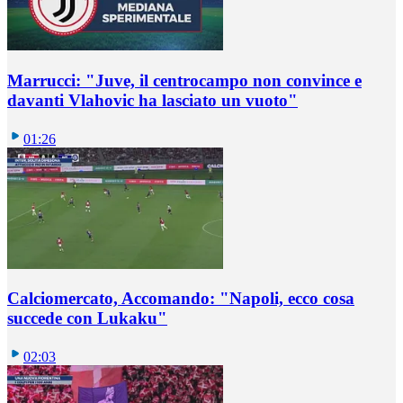
Marrucci: "Juve, il centrocampo non convince e
davanti Vlahovic ha lasciato un vuoto"
01:26
Calciomercato, Accomando: "Napoli, ecco cosa
succede con Lukaku"
02:03