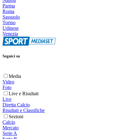
Napoli
Parma
Roma
Sassuolo
Torino
Udinese
Venezia
Seguici su
Media
Video
Foto
Live e Risultati
Live
Diretta Calcio
Risultati e Classifiche
Sezioni
Calcio
Mercato
Serie A
Serie B