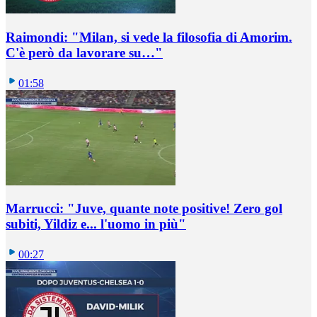
Raimondi: "Milan, si vede la filosofia di Amorim.
C'è però da lavorare su…"
01:58
Marrucci: "Juve, quante note positive! Zero gol
subiti, Yildiz e... l'uomo in più"
00:27