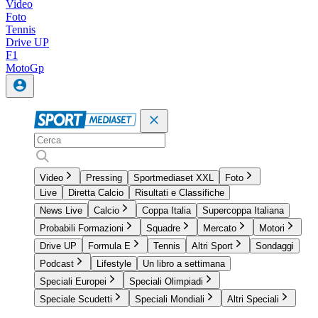
Video
Foto
Tennis
Drive UP
F1
MotoGp
Video
Pressing
Sportmediaset XXL
Foto
Live
Diretta Calcio
Risultati e Classifiche
News Live
Calcio
Coppa Italia
Supercoppa Italiana
Probabili Formazioni
Squadre
Mercato
Motori
Drive UP
Formula E
Tennis
Altri Sport
Sondaggi
Podcast
Lifestyle
Un libro a settimana
Speciali Europei
Speciali Olimpiadi
Speciale Scudetti
Speciali Mondiali
Altri Speciali