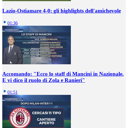
Lazio-Ostiamare 4-0: gli highlights dell'amichevole
01:36
Accomando: "Ecco lo staff di Mancini in Nazionale.
E vi dico il ruolo di Zola e Ranieri"
01:51