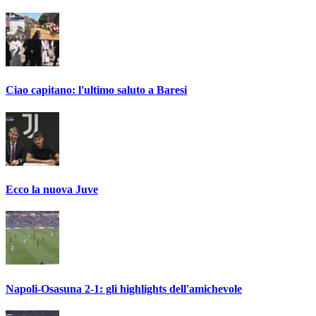
Ciao capitano: l'ultimo saluto a Baresi
Ecco la nuova Juve
Napoli-Osasuna 2-1: gli highlights dell'amichevole