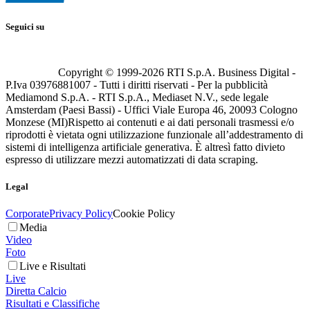
Seguici su
Copyright © 1999-
2026
RTI S.p.A. Business Digital -
P.Iva 03976881007 - Tutti i diritti riservati - Per la pubblicità
Mediamond S.p.A. - RTI S.p.A., Mediaset N.V., sede legale
Amsterdam (Paesi Bassi) - Uffici Viale Europa 46, 20093 Cologno
Monzese (MI)
Rispetto ai contenuti e ai dati personali trasmessi e/o
riprodotti è vietata ogni utilizzazione funzionale all’addestramento di
sistemi di intelligenza artificiale generativa. È altresì fatto divieto
espresso di utilizzare mezzi automatizzati di data scraping.
Legal
Corporate
Privacy Policy
Cookie Policy
Media
Video
Foto
Live e Risultati
Live
Diretta Calcio
Risultati e Classifiche