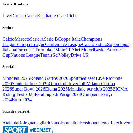
Live e Risultati
Live
Diretta Calcio
Risultati e Classifiche
Sezioni
Calcio
Mercato
Serie A
Serie B
Coppa Italia
Champions
League
Europa League
Conference League
Calcio Estero
Supercoppa
Italiana
Formula 1
Formula E
MotoGP
Altri Motori
Basket
America's
Cup
Nations League
Tennis
Sci
Volley
Drive UP
Speciali
Mondiali 2026
Roland Garros 2026
Sportmediaset Live Riccione
2026
Scudetto Inter 2026
Olimpiadi Invernali Milano Cortina
2026
Super Bowl 2026
Eicma 2025
Mondiale per club 2025
EICMA
Riding Fest 2025
Paralimpiadi Parigi 2024
Olimpiadi Parigi
2024
Euro 2024
Squadra Serie A
Atalanta
Bologna
Cagliari
Como
Fiorentina
Frosinone
Genoa
Inter
Juvent