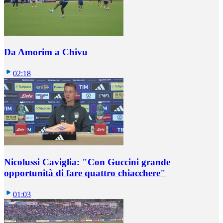
Da Amorim a Chivu
02:18
Nicolussi Caviglia: "Con Guccini grande
opportunità di fare quattro chiacchere"
01:03