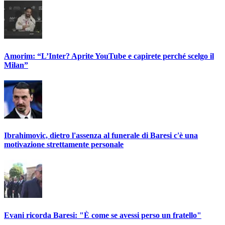
Amorim: “L’Inter? Aprite YouTube e capirete perché scelgo il
Milan”
Ibrahimovic, dietro l'assenza al funerale di Baresi c'è una
motivazione strettamente personale
Evani ricorda Baresi: "È come se avessi perso un fratello"