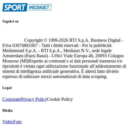
Seguici su
Copyright © 1999-
2026
RTI S.p.A. Business Digital -
P.Iva 03976881007 - Tutti i diritti riservati - Per la pubblicità
Mediamond S.p.A. - RTI S.p.A., Mediaset N.V., sede legale
Amsterdam (Paesi Bassi) - Uffici Viale Europa 46, 20093 Cologno
Monzese (MI)
Rispetto ai contenuti e ai dati personali trasmessi e/o
riprodotti è vietata ogni utilizzazione funzionale all’addestramento di
sistemi di intelligenza artificiale generativa. È altresì fatto divieto
espresso di utilizzare mezzi automatizzati di data scraping.
Legal
Corporate
Privacy Policy
Cookie Policy
Media
Video
Foto