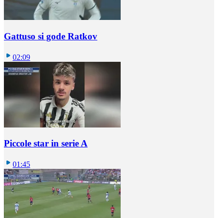
Gattuso si gode Ratkov
02:09
Piccole star in serie A
01:45