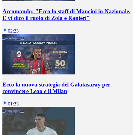
Accomando: "Ecco lo staff di Mancini in Nazionale.
E vi dico il ruolo di Zola e Ranieri"
02:23
Ecco la nuova strategia del Galatasaray per
convincere Leao e il Milan
01:33