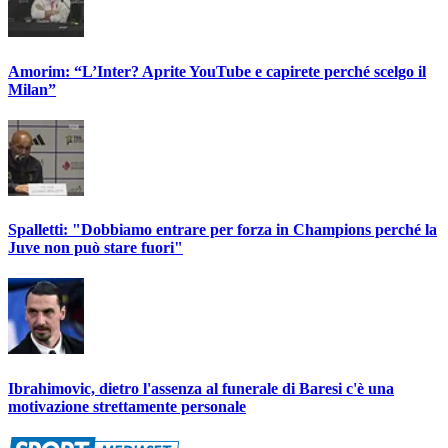
Amorim: “L’Inter? Aprite YouTube e capirete perché scelgo il
Milan”
Spalletti: "Dobbiamo entrare per forza in Champions perché la
Juve non può stare fuori"
Ibrahimovic, dietro l'assenza al funerale di Baresi c'è una
motivazione strettamente personale