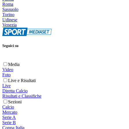
Roma
Sassuolo
Torino
Udinese
Venezia
Seguici su
Media
Video
Foto
Live e Risultati
Live
Diretta Calcio
Risultati e Classifiche
Sezioni
Calcio
Mercato
Serie A
Serie B
Coppa Italia