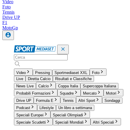
Video
Foto
Tennis
Drive UP
F1
MotoGp
Video
Pressing
Sportmediaset XXL
Foto
Live
Diretta Calcio
Risultati e Classifiche
News Live
Calcio
Coppa Italia
Supercoppa Italiana
Probabili Formazioni
Squadre
Mercato
Motori
Drive UP
Formula E
Tennis
Altri Sport
Sondaggi
Podcast
Lifestyle
Un libro a settimana
Speciali Europei
Speciali Olimpiadi
Speciale Scudetti
Speciali Mondiali
Altri Speciali