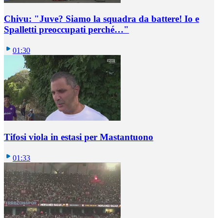
Chivu: "Juve? Siamo la squadra da battere! Io e
Spalletti preoccupati perché…"
01:30
Tifosi viola in estasi per Mastantuono
01:33