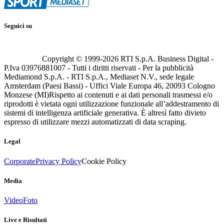
Seguici su
Copyright © 1999-
2026
RTI S.p.A. Business Digital -
P.Iva 03976881007 - Tutti i diritti riservati - Per la pubblicità
Mediamond S.p.A. - RTI S.p.A., Mediaset N.V., sede legale
Amsterdam (Paesi Bassi) - Uffici Viale Europa 46, 20093 Cologno
Monzese (MI)
Rispetto ai contenuti e ai dati personali trasmessi e/o
riprodotti è vietata ogni utilizzazione funzionale all’addestramento di
sistemi di intelligenza artificiale generativa. È altresì fatto divieto
espresso di utilizzare mezzi automatizzati di data scraping.
Legal
Corporate
Privacy Policy
Cookie Policy
Media
Video
Foto
Live e Risultati