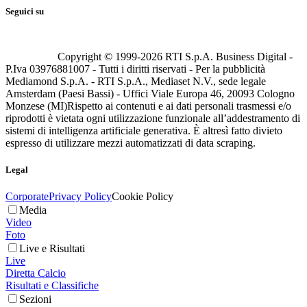
Seguici su
Copyright © 1999-
2026
RTI S.p.A. Business Digital -
P.Iva 03976881007 - Tutti i diritti riservati - Per la pubblicità
Mediamond S.p.A. - RTI S.p.A., Mediaset N.V., sede legale
Amsterdam (Paesi Bassi) - Uffici Viale Europa 46, 20093 Cologno
Monzese (MI)
Rispetto ai contenuti e ai dati personali trasmessi e/o
riprodotti è vietata ogni utilizzazione funzionale all’addestramento di
sistemi di intelligenza artificiale generativa. È altresì fatto divieto
espresso di utilizzare mezzi automatizzati di data scraping.
Legal
Corporate
Privacy Policy
Cookie Policy
Media
Video
Foto
Live e Risultati
Live
Diretta Calcio
Risultati e Classifiche
Sezioni