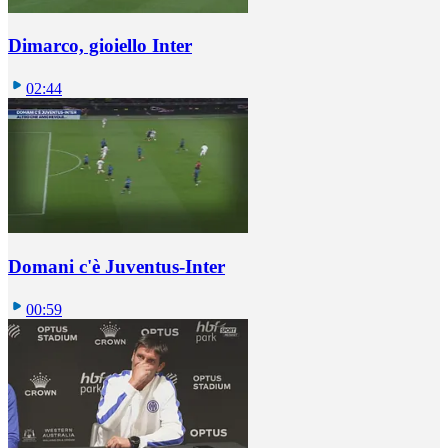
Dimarco, gioiello Inter
02:44
Domani c'è Juventus-Inter
00:59