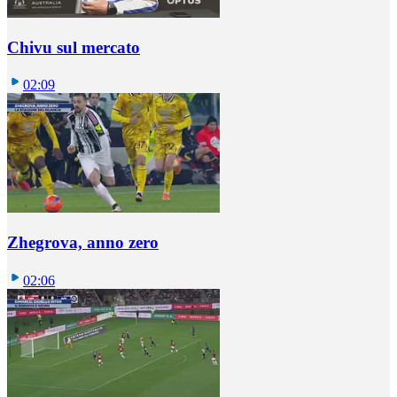
Chivu sul mercato
02:09
Zhegrova, anno zero
02:06