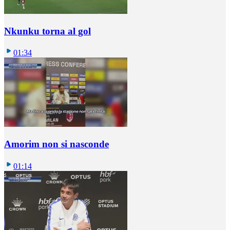
Nkunku torna al gol
01:34
Amorim non si nasconde
01:14