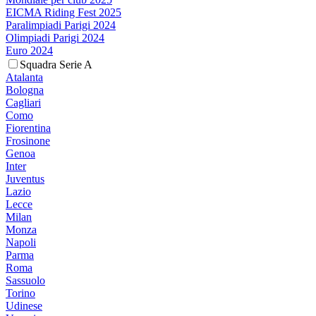
EICMA Riding Fest 2025
Paralimpiadi Parigi 2024
Olimpiadi Parigi 2024
Euro 2024
Squadra Serie A
Atalanta
Bologna
Cagliari
Como
Fiorentina
Frosinone
Genoa
Inter
Juventus
Lazio
Lecce
Milan
Monza
Napoli
Parma
Roma
Sassuolo
Torino
Udinese