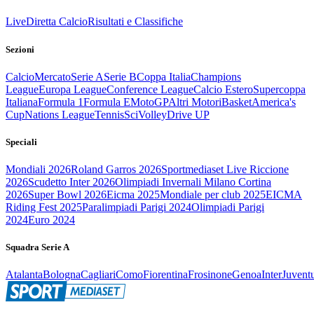
Live
Diretta Calcio
Risultati e Classifiche
Sezioni
Calcio
Mercato
Serie A
Serie B
Coppa Italia
Champions
League
Europa League
Conference League
Calcio Estero
Supercoppa
Italiana
Formula 1
Formula E
MotoGP
Altri Motori
Basket
America's
Cup
Nations League
Tennis
Sci
Volley
Drive UP
Speciali
Mondiali 2026
Roland Garros 2026
Sportmediaset Live Riccione
2026
Scudetto Inter 2026
Olimpiadi Invernali Milano Cortina
2026
Super Bowl 2026
Eicma 2025
Mondiale per club 2025
EICMA
Riding Fest 2025
Paralimpiadi Parigi 2024
Olimpiadi Parigi
2024
Euro 2024
Squadra Serie A
Atalanta
Bologna
Cagliari
Como
Fiorentina
Frosinone
Genoa
Inter
Juvent