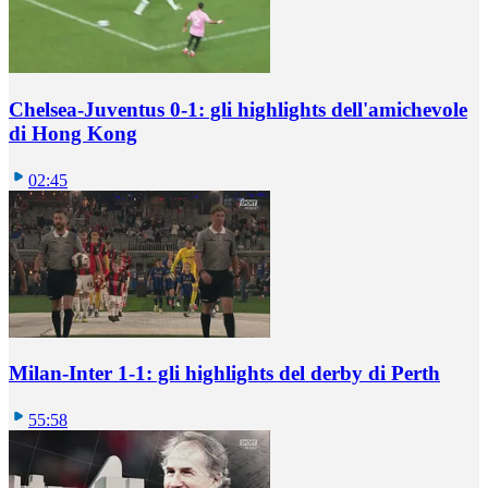
Chelsea-Juventus 0-1: gli highlights dell'amichevole
di Hong Kong
02:45
Milan-Inter 1-1: gli highlights del derby di Perth
55:58