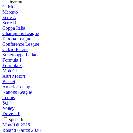
Sezioni
Calcio
Mercato
Serie A
Serie B
Coppa Italia
Champions League
Europa League
Conference League
Calcio Estero
Supercoppa Italiana
Formula 1
Formula E
MotoGP
Altri Motori
Basket
America's Cup
Nations League
Tennis
Sci
Volley
Drive UP
Speciali
Mondiali 2026
Roland Garros 2026