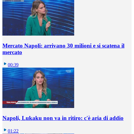
Mercato Napoli: arrivano 30 milioni e si scatena il
mercato
00:39
Napoli, Lukaku non va in ritiro: c'è aria di addio
01:22