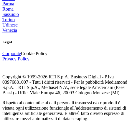
Parma
Roma
Sassuolo
Torino
Udinese
Venezia
Legal
Corporate
Cookie Policy
Privacy Policy
Copyright © 1999-
2026
RTI S.p.A. Business Digital - P.Iva
03976881007 - Tutti i diritti riservati - Per la pubblicità Mediamond
S.p.A. - RTI S.p.A., Mediaset N.V., sede legale Amsterdam (Paesi
Bassi) - Uffici Viale Europa 46, 20093 Cologno Monzese (MI)
Rispetto ai contenuti e ai dati personali trasmessi e/o riprodotti è
vietata ogni utilizzazione funzionale all’addestramento di sistemi di
intelligenza artificiale generativa. È altresì fatto divieto espresso di
utilizzare mezzi automatizzati di data scraping.