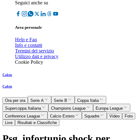
Seguici anche su
Area personale
Help e Faq
Info e contatti
Termini del servizio
Utilizzo dati e privacy
Cookie Policy
Calcio
Calcio
Ora per ora
Serie A
Serie B
Coppa Italia
Supercoppa Italiana
Champions League
Europa League
Conference League
Calcio Estero
Squadre
Video
Foto
Live
Risultati e Classifiche
Psg, infortunio shock per