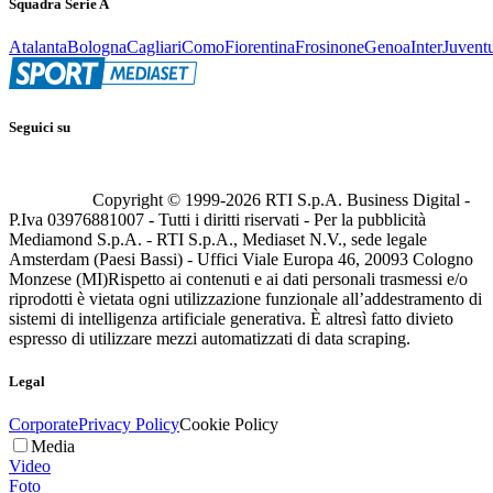
Squadra Serie A
Atalanta
Bologna
Cagliari
Como
Fiorentina
Frosinone
Genoa
Inter
Juvent
Seguici su
Copyright © 1999-
2026
RTI S.p.A. Business Digital -
P.Iva 03976881007 - Tutti i diritti riservati - Per la pubblicità
Mediamond S.p.A. - RTI S.p.A., Mediaset N.V., sede legale
Amsterdam (Paesi Bassi) - Uffici Viale Europa 46, 20093 Cologno
Monzese (MI)
Rispetto ai contenuti e ai dati personali trasmessi e/o
riprodotti è vietata ogni utilizzazione funzionale all’addestramento di
sistemi di intelligenza artificiale generativa. È altresì fatto divieto
espresso di utilizzare mezzi automatizzati di data scraping.
Legal
Corporate
Privacy Policy
Cookie Policy
Media
Video
Foto