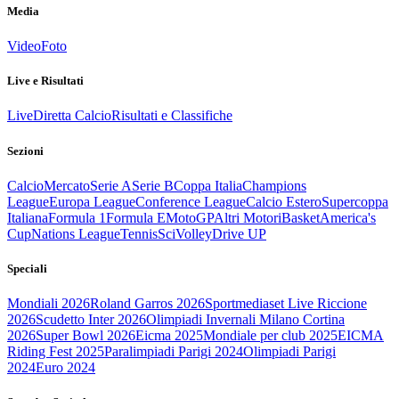
Media
Video
Foto
Live e Risultati
Live
Diretta Calcio
Risultati e Classifiche
Sezioni
Calcio
Mercato
Serie A
Serie B
Coppa Italia
Champions
League
Europa League
Conference League
Calcio Estero
Supercoppa
Italiana
Formula 1
Formula E
MotoGP
Altri Motori
Basket
America's
Cup
Nations League
Tennis
Sci
Volley
Drive UP
Speciali
Mondiali 2026
Roland Garros 2026
Sportmediaset Live Riccione
2026
Scudetto Inter 2026
Olimpiadi Invernali Milano Cortina
2026
Super Bowl 2026
Eicma 2025
Mondiale per club 2025
EICMA
Riding Fest 2025
Paralimpiadi Parigi 2024
Olimpiadi Parigi
2024
Euro 2024