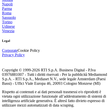
Napoli
Parma
Roma
Sassuolo
Torino
Udinese
Venezia
Legal
Corporate
Cookie Policy
Privacy Policy
Copyright © 1999-
2026
RTI S.p.A. Business Digital - P.Iva
03976881007 - Tutti i diritti riservati - Per la pubblicità Mediamond
S.p.A. - RTI S.p.A., Mediaset N.V., sede legale Amsterdam (Paesi
Bassi) - Uffici Viale Europa 46, 20093 Cologno Monzese (MI)
Rispetto ai contenuti e ai dati personali trasmessi e/o riprodotti è
vietata ogni utilizzazione funzionale all’addestramento di sistemi di
intelligenza artificiale generativa. È altresì fatto divieto espresso di
utilizzare mezzi automatizzati di data scraping.