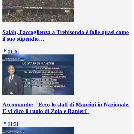
Salah, l’accoglienza a Trebisonda è folle quasi come
il suo stipendio…
01:36
Accomando: "Ecco lo staff di Mancini in Nazionale.
E vi dico il ruolo di Zola e Ranieri"
01:51