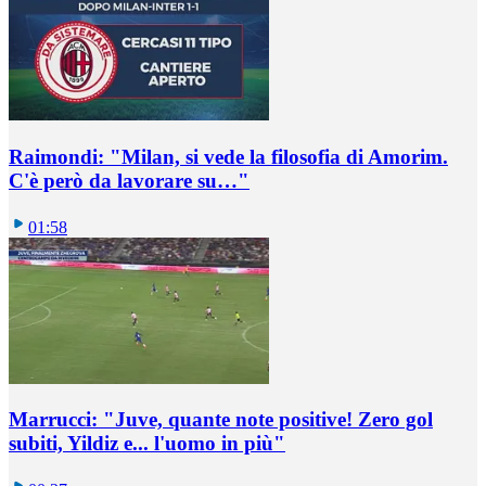
Raimondi: "Milan, si vede la filosofia di Amorim.
C'è però da lavorare su…"
01:58
Marrucci: "Juve, quante note positive! Zero gol
subiti, Yildiz e... l'uomo in più"