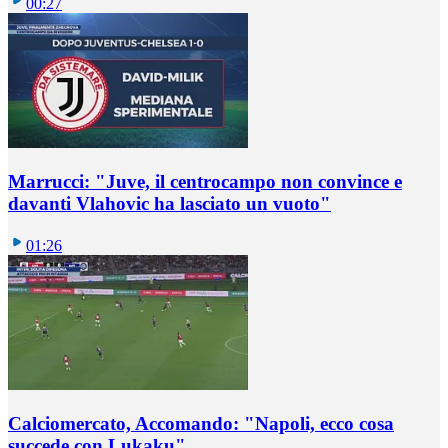
00:27
Marrucci: "Juve, il centrocampo non convince e
davanti Vlahovic ha lasciato un vuoto"
01:26
Calciomercato, Accomando: "Napoli, ecco cosa
succede con Lukaku"