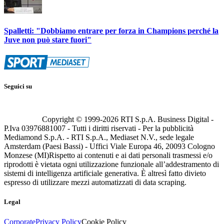
Spalletti: "Dobbiamo entrare per forza in Champions perché la
Juve non può stare fuori"
Seguici su
Copyright © 1999-
2026
RTI S.p.A. Business Digital -
P.Iva 03976881007 - Tutti i diritti riservati - Per la pubblicità
Mediamond S.p.A. - RTI S.p.A., Mediaset N.V., sede legale
Amsterdam (Paesi Bassi) - Uffici Viale Europa 46, 20093 Cologno
Monzese (MI)
Rispetto ai contenuti e ai dati personali trasmessi e/o
riprodotti è vietata ogni utilizzazione funzionale all’addestramento di
sistemi di intelligenza artificiale generativa. È altresì fatto divieto
espresso di utilizzare mezzi automatizzati di data scraping.
Legal
Corporate
Privacy Policy
Cookie Policy