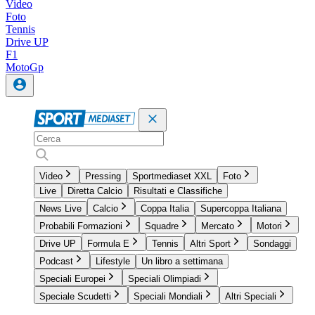
Video
Foto
Tennis
Drive UP
F1
MotoGp
Video
Pressing
Sportmediaset XXL
Foto
Live
Diretta Calcio
Risultati e Classifiche
News Live
Calcio
Coppa Italia
Supercoppa Italiana
Probabili Formazioni
Squadre
Mercato
Motori
Drive UP
Formula E
Tennis
Altri Sport
Sondaggi
Podcast
Lifestyle
Un libro a settimana
Speciali Europei
Speciali Olimpiadi
Speciale Scudetti
Speciali Mondiali
Altri Speciali