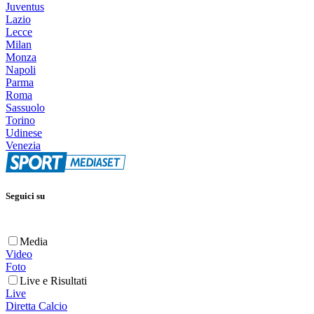
Juventus
Lazio
Lecce
Milan
Monza
Napoli
Parma
Roma
Sassuolo
Torino
Udinese
Venezia
Seguici su
Media
Video
Foto
Live e Risultati
Live
Diretta Calcio