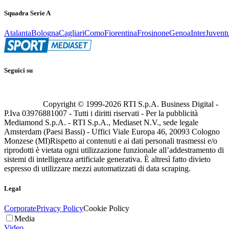
Squadra Serie A
Atalanta
Bologna
Cagliari
Como
Fiorentina
Frosinone
Genoa
Inter
Juvent
Seguici su
Copyright © 1999-
2026
RTI S.p.A. Business Digital -
P.Iva 03976881007 - Tutti i diritti riservati - Per la pubblicità
Mediamond S.p.A. - RTI S.p.A., Mediaset N.V., sede legale
Amsterdam (Paesi Bassi) - Uffici Viale Europa 46, 20093 Cologno
Monzese (MI)
Rispetto ai contenuti e ai dati personali trasmessi e/o
riprodotti è vietata ogni utilizzazione funzionale all’addestramento di
sistemi di intelligenza artificiale generativa. È altresì fatto divieto
espresso di utilizzare mezzi automatizzati di data scraping.
Legal
Corporate
Privacy Policy
Cookie Policy
Media
Video