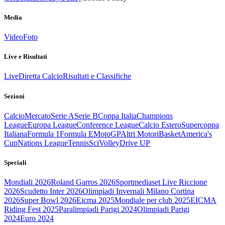
Media
Video
Foto
Live e Risultati
Live
Diretta Calcio
Risultati e Classifiche
Sezioni
Calcio
Mercato
Serie A
Serie B
Coppa Italia
Champions
League
Europa League
Conference League
Calcio Estero
Supercoppa
Italiana
Formula 1
Formula E
MotoGP
Altri Motori
Basket
America's
Cup
Nations League
Tennis
Sci
Volley
Drive UP
Speciali
Mondiali 2026
Roland Garros 2026
Sportmediaset Live Riccione
2026
Scudetto Inter 2026
Olimpiadi Invernali Milano Cortina
2026
Super Bowl 2026
Eicma 2025
Mondiale per club 2025
EICMA
Riding Fest 2025
Paralimpiadi Parigi 2024
Olimpiadi Parigi
2024
Euro 2024