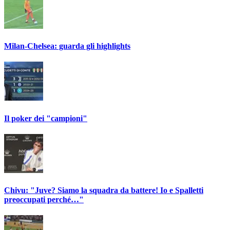
Milan-Chelsea: guarda gli highlights
Il poker dei "campioni"
Chivu: "Juve? Siamo la squadra da battere! Io e Spalletti
preoccupati perché…"