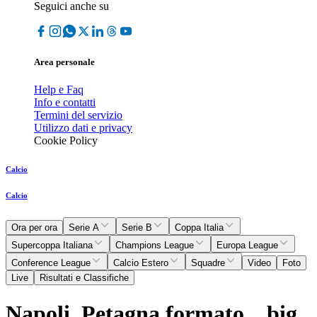
Seguici anche su
Area personale
Help e Faq
Info e contatti
Termini del servizio
Utilizzo dati e privacy
Cookie Policy
Calcio
Calcio
Ora per ora
Serie A
Serie B
Coppa Italia
Supercoppa Italiana
Champions League
Europa League
Conference League
Calcio Estero
Squadre
Video
Foto
Live
Risultati e Classifiche
Napoli, Petagna formato... big