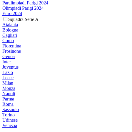
Paralimpiadi Parigi 2024
Olimpiadi Parigi 2024
Euro 2024
Squadra Serie A
Atalanta
Bologna
Cagliari
Como
Fiorentina
Frosinone
Genoa
Inter
Juventus
Lazio
Lecce
Milan
Monza
Napoli
Parma
Roma
Sassuolo
Torino
Udinese
Venezia