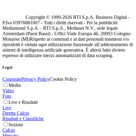
Copyright © 1999-
2026
RTI S.p.A. Business Digital -
P.Iva 03976881007 - Tutti i diritti riservati - Per la pubblicità
Mediamond S.p.A. - RTI S.p.A., Mediaset N.V., sede legale
Amsterdam (Paesi Bassi) - Uffici Viale Europa 46, 20093 Cologno
Monzese (MI)
Rispetto ai contenuti e ai dati personali trasmessi e/o
riprodotti è vietata ogni utilizzazione funzionale all’addestramento di
sistemi di intelligenza artificiale generativa. È altresì fatto divieto
espresso di utilizzare mezzi automatizzati di data scraping.
Legal
Corporate
Privacy Policy
Cookie Policy
Media
Video
Foto
Live e Risultati
Live
Diretta Calcio
Risultati e Classifiche
Sezioni
Calcio
Mercato