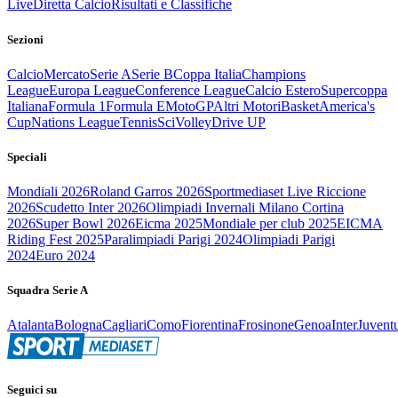
Live
Diretta Calcio
Risultati e Classifiche
Sezioni
Calcio
Mercato
Serie A
Serie B
Coppa Italia
Champions
League
Europa League
Conference League
Calcio Estero
Supercoppa
Italiana
Formula 1
Formula E
MotoGP
Altri Motori
Basket
America's
Cup
Nations League
Tennis
Sci
Volley
Drive UP
Speciali
Mondiali 2026
Roland Garros 2026
Sportmediaset Live Riccione
2026
Scudetto Inter 2026
Olimpiadi Invernali Milano Cortina
2026
Super Bowl 2026
Eicma 2025
Mondiale per club 2025
EICMA
Riding Fest 2025
Paralimpiadi Parigi 2024
Olimpiadi Parigi
2024
Euro 2024
Squadra Serie A
Atalanta
Bologna
Cagliari
Como
Fiorentina
Frosinone
Genoa
Inter
Juvent
Seguici su