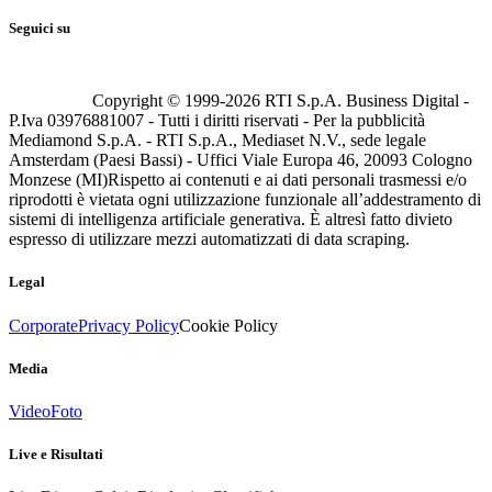
Seguici su
Copyright © 1999-
2026
RTI S.p.A. Business Digital -
P.Iva 03976881007 - Tutti i diritti riservati - Per la pubblicità
Mediamond S.p.A. - RTI S.p.A., Mediaset N.V., sede legale
Amsterdam (Paesi Bassi) - Uffici Viale Europa 46, 20093 Cologno
Monzese (MI)
Rispetto ai contenuti e ai dati personali trasmessi e/o
riprodotti è vietata ogni utilizzazione funzionale all’addestramento di
sistemi di intelligenza artificiale generativa. È altresì fatto divieto
espresso di utilizzare mezzi automatizzati di data scraping.
Legal
Corporate
Privacy Policy
Cookie Policy
Media
Video
Foto
Live e Risultati