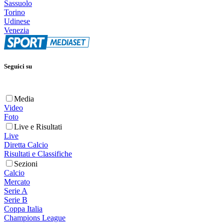
Sassuolo
Torino
Udinese
Venezia
Seguici su
Media
Video
Foto
Live e Risultati
Live
Diretta Calcio
Risultati e Classifiche
Sezioni
Calcio
Mercato
Serie A
Serie B
Coppa Italia
Champions League