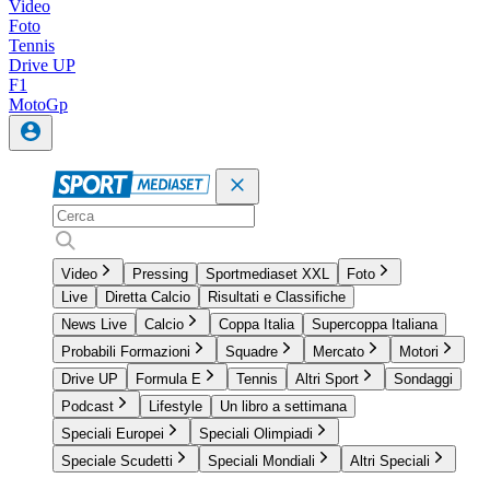
Video
Foto
Tennis
Drive UP
F1
MotoGp
Video
Pressing
Sportmediaset XXL
Foto
Live
Diretta Calcio
Risultati e Classifiche
News Live
Calcio
Coppa Italia
Supercoppa Italiana
Probabili Formazioni
Squadre
Mercato
Motori
Drive UP
Formula E
Tennis
Altri Sport
Sondaggi
Podcast
Lifestyle
Un libro a settimana
Speciali Europei
Speciali Olimpiadi
Speciale Scudetti
Speciali Mondiali
Altri Speciali