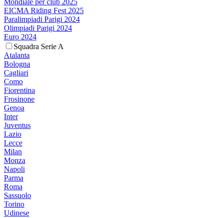
Mondiale per club 2025
EICMA Riding Fest 2025
Paralimpiadi Parigi 2024
Olimpiadi Parigi 2024
Euro 2024
Squadra Serie A
Atalanta
Bologna
Cagliari
Como
Fiorentina
Frosinone
Genoa
Inter
Juventus
Lazio
Lecce
Milan
Monza
Napoli
Parma
Roma
Sassuolo
Torino
Udinese