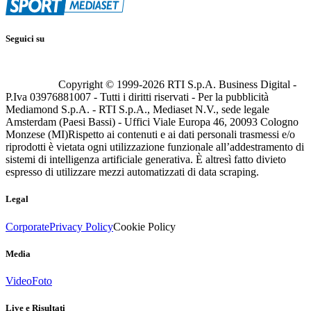
Seguici su
Copyright © 1999-
2026
RTI S.p.A. Business Digital -
P.Iva 03976881007 - Tutti i diritti riservati - Per la pubblicità
Mediamond S.p.A. - RTI S.p.A., Mediaset N.V., sede legale
Amsterdam (Paesi Bassi) - Uffici Viale Europa 46, 20093 Cologno
Monzese (MI)
Rispetto ai contenuti e ai dati personali trasmessi e/o
riprodotti è vietata ogni utilizzazione funzionale all’addestramento di
sistemi di intelligenza artificiale generativa. È altresì fatto divieto
espresso di utilizzare mezzi automatizzati di data scraping.
Legal
Corporate
Privacy Policy
Cookie Policy
Media
Video
Foto
Live e Risultati