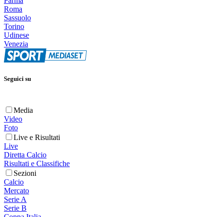
Parma
Roma
Sassuolo
Torino
Udinese
Venezia
Seguici su
Media
Video
Foto
Live e Risultati
Live
Diretta Calcio
Risultati e Classifiche
Sezioni
Calcio
Mercato
Serie A
Serie B
Coppa Italia