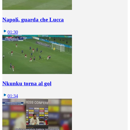
Napoli, guarda che Lucca
01:30
Nkunku torna al gol
01:34