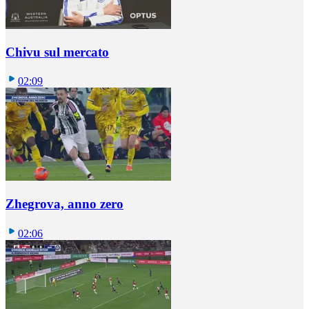
Chivu sul mercato
02:09
Zhegrova, anno zero
02:06