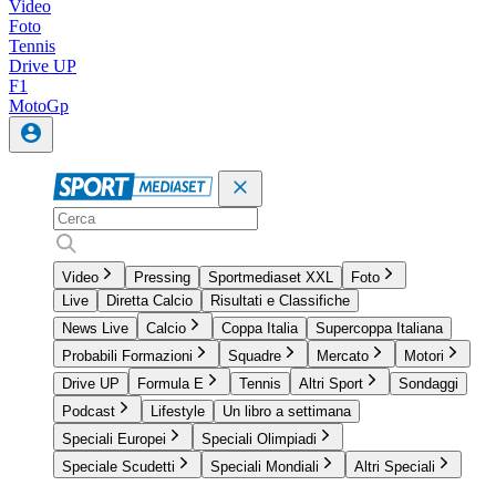
Video
Foto
Tennis
Drive UP
F1
MotoGp
Video
Pressing
Sportmediaset XXL
Foto
Live
Diretta Calcio
Risultati e Classifiche
News Live
Calcio
Coppa Italia
Supercoppa Italiana
Probabili Formazioni
Squadre
Mercato
Motori
Drive UP
Formula E
Tennis
Altri Sport
Sondaggi
Podcast
Lifestyle
Un libro a settimana
Speciali Europei
Speciali Olimpiadi
Speciale Scudetti
Speciali Mondiali
Altri Speciali