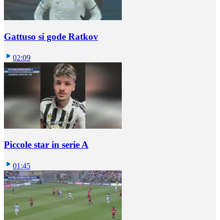
Gattuso si gode Ratkov
02:09
Piccole star in serie A
01:45