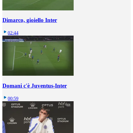
Dimarco, gioiello Inter
02:44
Domani c'è Juventus-Inter
00:59