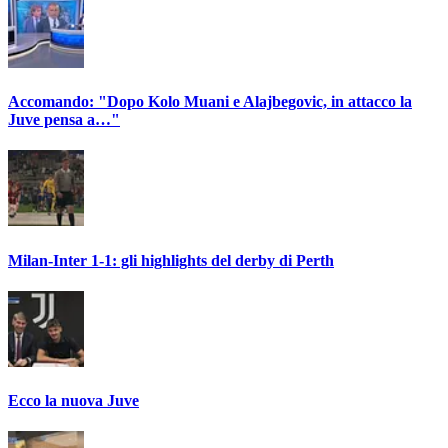
Accomando: "Dopo Kolo Muani e Alajbegovic, in attacco la
Juve pensa a…"
Milan-Inter 1-1: gli highlights del derby di Perth
Ecco la nuova Juve