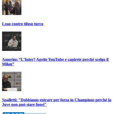
Leao contro tifoso turco
Amorim: “L’Inter? Aprite YouTube e capirete perché scelgo il
Milan”
Spalletti: "Dobbiamo entrare per forza in Champions perché la
Juve non può stare fuori"