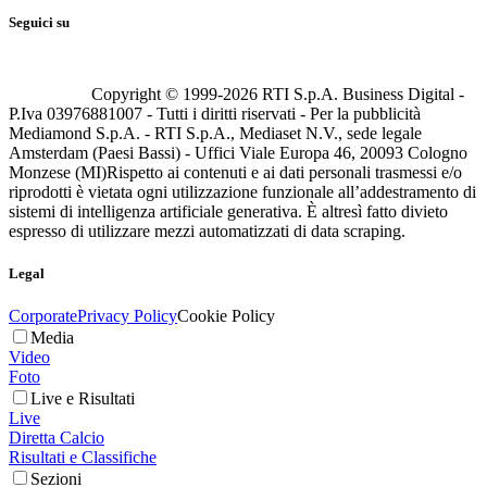
Seguici su
Copyright © 1999-
2026
RTI S.p.A. Business Digital -
P.Iva 03976881007 - Tutti i diritti riservati - Per la pubblicità
Mediamond S.p.A. - RTI S.p.A., Mediaset N.V., sede legale
Amsterdam (Paesi Bassi) - Uffici Viale Europa 46, 20093 Cologno
Monzese (MI)
Rispetto ai contenuti e ai dati personali trasmessi e/o
riprodotti è vietata ogni utilizzazione funzionale all’addestramento di
sistemi di intelligenza artificiale generativa. È altresì fatto divieto
espresso di utilizzare mezzi automatizzati di data scraping.
Legal
Corporate
Privacy Policy
Cookie Policy
Media
Video
Foto
Live e Risultati
Live
Diretta Calcio
Risultati e Classifiche
Sezioni