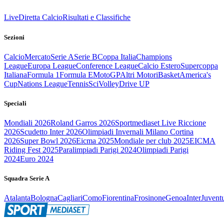
Live
Diretta Calcio
Risultati e Classifiche
Sezioni
Calcio
Mercato
Serie A
Serie B
Coppa Italia
Champions
League
Europa League
Conference League
Calcio Estero
Supercoppa
Italiana
Formula 1
Formula E
MotoGP
Altri Motori
Basket
America's
Cup
Nations League
Tennis
Sci
Volley
Drive UP
Speciali
Mondiali 2026
Roland Garros 2026
Sportmediaset Live Riccione
2026
Scudetto Inter 2026
Olimpiadi Invernali Milano Cortina
2026
Super Bowl 2026
Eicma 2025
Mondiale per club 2025
EICMA
Riding Fest 2025
Paralimpiadi Parigi 2024
Olimpiadi Parigi
2024
Euro 2024
Squadra Serie A
Atalanta
Bologna
Cagliari
Como
Fiorentina
Frosinone
Genoa
Inter
Juvent