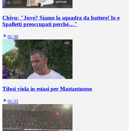
Chivu: "Juve? Siamo la squadra da battere! Io e
Spalletti preoccupati perché…"
01:30
Tifosi viola in estasi per Mastantuono
01:33