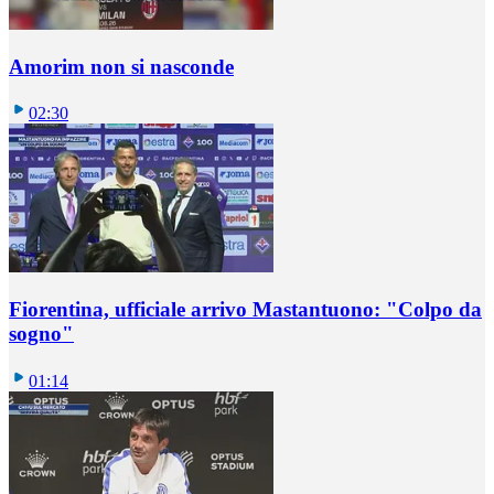
Amorim non si nasconde
02:30
Fiorentina, ufficiale arrivo Mastantuono: "Colpo da
sogno"
01:14