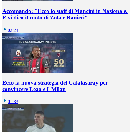
Accomando: "Ecco lo staff di Mancini in Nazionale.
E vi dico il ruolo di Zola e Ranieri"
02:23
Ecco la nuova strategia del Galatasaray per
convincere Leao e il Milan
01:33