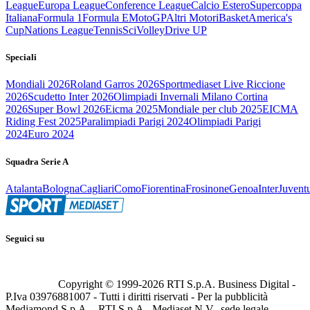
League
Europa League
Conference League
Calcio Estero
Supercoppa
Italiana
Formula 1
Formula E
MotoGP
Altri Motori
Basket
America's
Cup
Nations League
Tennis
Sci
Volley
Drive UP
Speciali
Mondiali 2026
Roland Garros 2026
Sportmediaset Live Riccione
2026
Scudetto Inter 2026
Olimpiadi Invernali Milano Cortina
2026
Super Bowl 2026
Eicma 2025
Mondiale per club 2025
EICMA
Riding Fest 2025
Paralimpiadi Parigi 2024
Olimpiadi Parigi
2024
Euro 2024
Squadra Serie A
Atalanta
Bologna
Cagliari
Como
Fiorentina
Frosinone
Genoa
Inter
Juvent
Seguici su
Copyright © 1999-
2026
RTI S.p.A. Business Digital -
P.Iva 03976881007 - Tutti i diritti riservati - Per la pubblicità
Mediamond S.p.A. - RTI S.p.A., Mediaset N.V., sede legale