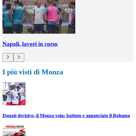
Napoli, lavori in corso
I più visti di Monza
Donati decisivo, il Monza vola: battuto e agganciato il Bologna