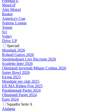
Formula E
MotoGP
Altri Motori
Basket
America's Cup
Nations League
Tennis
Sci
Volley
Drive UP
Speciali
Mondiali 2026
Roland Garros 2026
Sportmediaset Live Riccione 2026
Scudetto Inter 2026
Olimpiadi Invernali Milano Cortina 2026
Super Bowl 2026
Eicma 2025
Mondiale per club 2025
EICMA Riding Fest 2025
Paralimpiadi Parigi 2024
Olimpiadi Parigi 2024
Euro 2024
Squadra Serie A
Atalanta