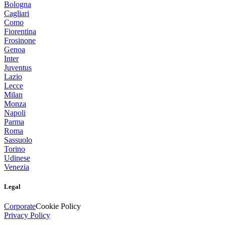
Bologna
Cagliari
Como
Fiorentina
Frosinone
Genoa
Inter
Juventus
Lazio
Lecce
Milan
Monza
Napoli
Parma
Roma
Sassuolo
Torino
Udinese
Venezia
Legal
Corporate
Cookie Policy
Privacy Policy