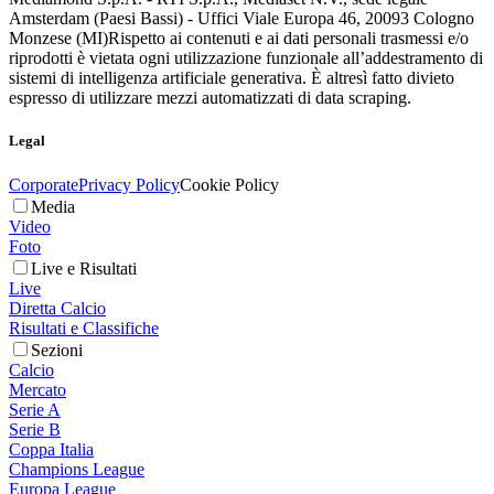
Amsterdam (Paesi Bassi) - Uffici Viale Europa 46, 20093 Cologno
Monzese (MI)
Rispetto ai contenuti e ai dati personali trasmessi e/o
riprodotti è vietata ogni utilizzazione funzionale all’addestramento di
sistemi di intelligenza artificiale generativa. È altresì fatto divieto
espresso di utilizzare mezzi automatizzati di data scraping.
Legal
Corporate
Privacy Policy
Cookie Policy
Media
Video
Foto
Live e Risultati
Live
Diretta Calcio
Risultati e Classifiche
Sezioni
Calcio
Mercato
Serie A
Serie B
Coppa Italia
Champions League
Europa League