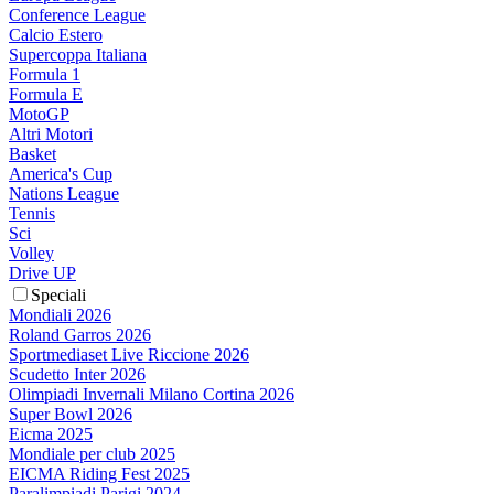
Conference League
Calcio Estero
Supercoppa Italiana
Formula 1
Formula E
MotoGP
Altri Motori
Basket
America's Cup
Nations League
Tennis
Sci
Volley
Drive UP
Speciali
Mondiali 2026
Roland Garros 2026
Sportmediaset Live Riccione 2026
Scudetto Inter 2026
Olimpiadi Invernali Milano Cortina 2026
Super Bowl 2026
Eicma 2025
Mondiale per club 2025
EICMA Riding Fest 2025
Paralimpiadi Parigi 2024