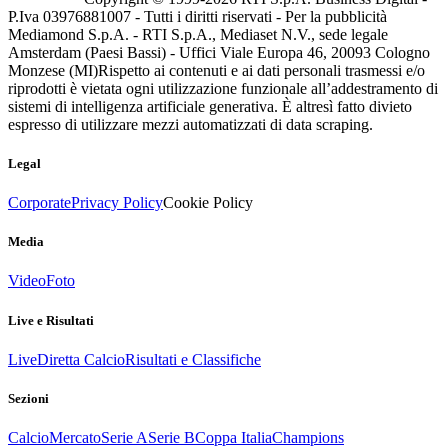
P.Iva 03976881007 - Tutti i diritti riservati - Per la pubblicità
Mediamond S.p.A. - RTI S.p.A., Mediaset N.V., sede legale
Amsterdam (Paesi Bassi) - Uffici Viale Europa 46, 20093 Cologno
Monzese (MI)
Rispetto ai contenuti e ai dati personali trasmessi e/o
riprodotti è vietata ogni utilizzazione funzionale all’addestramento di
sistemi di intelligenza artificiale generativa. È altresì fatto divieto
espresso di utilizzare mezzi automatizzati di data scraping.
Legal
Corporate
Privacy Policy
Cookie Policy
Media
Video
Foto
Live e Risultati
Live
Diretta Calcio
Risultati e Classifiche
Sezioni
Calcio
Mercato
Serie A
Serie B
Coppa Italia
Champions