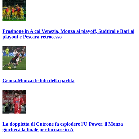
Frosinone in A col Venezia, Monza ai playoff, Sudtirol e Bari ai
playout e Pescara retrocesso
Genoa-Monza: le foto della partita
La doppietta di Cutrone fa esplodere l'U Power, il Monza
giocherà la finale per tornare in A