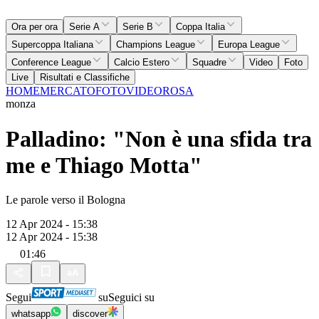
Ora per ora
Serie A
Serie B
Coppa Italia
Supercoppa Italiana
Champions League
Europa League
Conference League
Calcio Estero
Squadre
Video
Foto
Live
Risultati e Classifiche
HOME
MERCATO
FOTO
VIDEO
ROSA
monza
Palladino: "Non è una sfida tra
me e Thiago Motta"
Le parole verso il Bologna
12 Apr 2024 - 15:38
12 Apr 2024 - 15:38
01:46
Segui
su
Seguici su
whatsapp
discover