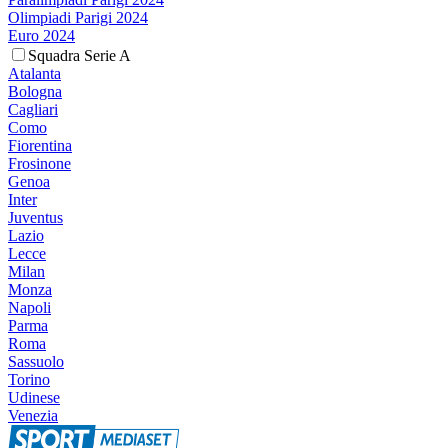
Olimpiadi Parigi 2024
Euro 2024
Squadra Serie A
Atalanta
Bologna
Cagliari
Como
Fiorentina
Frosinone
Genoa
Inter
Juventus
Lazio
Lecce
Milan
Monza
Napoli
Parma
Roma
Sassuolo
Torino
Udinese
Venezia