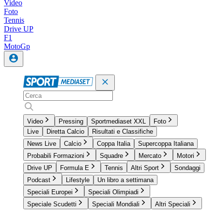
Video
Foto
Tennis
Drive UP
F1
MotoGp
Video
Pressing
Sportmediaset XXL
Foto
Live
Diretta Calcio
Risultati e Classifiche
News Live
Calcio
Coppa Italia
Supercoppa Italiana
Probabili Formazioni
Squadre
Mercato
Motori
Drive UP
Formula E
Tennis
Altri Sport
Sondaggi
Podcast
Lifestyle
Un libro a settimana
Speciali Europei
Speciali Olimpiadi
Speciale Scudetti
Speciali Mondiali
Altri Speciali