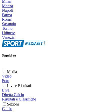
Milan
Monza
Napoli
Parma
Roma
Sassuolo
Torino
Udinese
Venezia
Seguici su
Media
Video
Foto
Live e Risultati
Live
Diretta Calcio
Risultati e Classifiche
Sezioni
Calcio