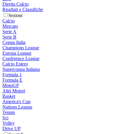
Diretta Calcio
Risultati e Classifiche
Sezioni
Calcio
Mercato
Serie A
Serie B
Coppa Italia
Champions League
Europa League
Conference League
Calcio Estero
Supercoppa Italiana
Formula 1
Formula E
MotoGP
Altri Motori
Basket
America's Cup
Nations League
Tennis
Sci
Volley
Drive UP