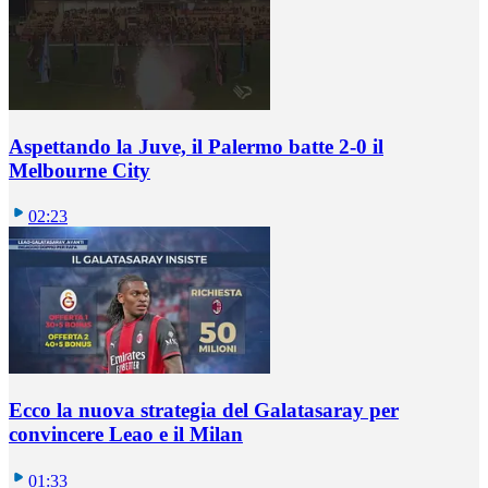
Aspettando la Juve, il Palermo batte 2-0 il
Melbourne City
02:23
Ecco la nuova strategia del Galatasaray per
convincere Leao e il Milan
01:33