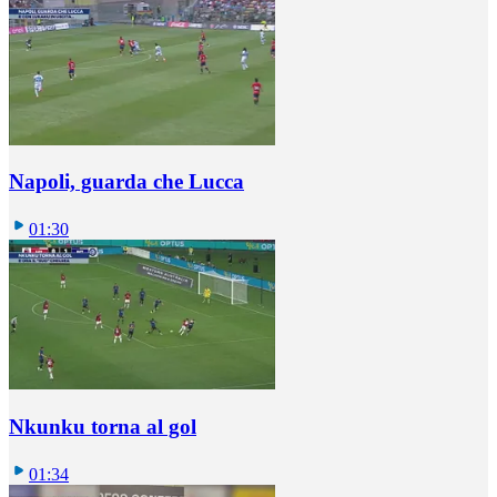
Napoli, guarda che Lucca
01:30
Nkunku torna al gol
01:34