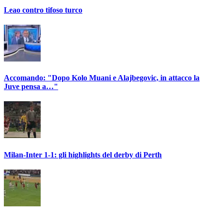
Leao contro tifoso turco
Accomando: "Dopo Kolo Muani e Alajbegovic, in attacco la
Juve pensa a…"
Milan-Inter 1-1: gli highlights del derby di Perth