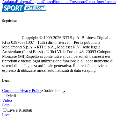
Atalanta
Bologna
Cagliari
Como
Fiorentina
Frosinone
Genoa
Inter
Juvent
Seguici su
Copyright © 1999-
2026
RTI S.p.A. Business Digital -
P.Iva 03976881007 - Tutti i diritti riservati - Per la pubblicità
Mediamond S.p.A. - RTI S.p.A., Mediaset N.V., sede legale
Amsterdam (Paesi Bassi) - Uffici Viale Europa 46, 20093 Cologno
Monzese (MI)
Rispetto ai contenuti e ai dati personali trasmessi e/o
riprodotti è vietata ogni utilizzazione funzionale all’addestramento di
sistemi di intelligenza artificiale generativa. È altresì fatto divieto
espresso di utilizzare mezzi automatizzati di data scraping.
Legal
Corporate
Privacy Policy
Cookie Policy
Media
Video
Foto
Live e Risultati
Live