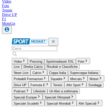
Video
Foto
Tennis
Drive UP
F1
MotoGp
Video
Pressing
Sportmediaset XXL
Foto
Live
Diretta Calcio
Risultati e Classifiche
News Live
Calcio
Coppa Italia
Supercoppa Italiana
Probabili Formazioni
Squadre
Mercato
Motori
Drive UP
Formula E
Tennis
Altri Sport
Sondaggi
Podcast
Lifestyle
Un libro a settimana
Speciali Europei
Speciali Olimpiadi
Speciale Scudetti
Speciali Mondiali
Altri Speciali