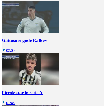
Gattuso si gode Ratkov
02:09
Piccole star in serie A
01:45