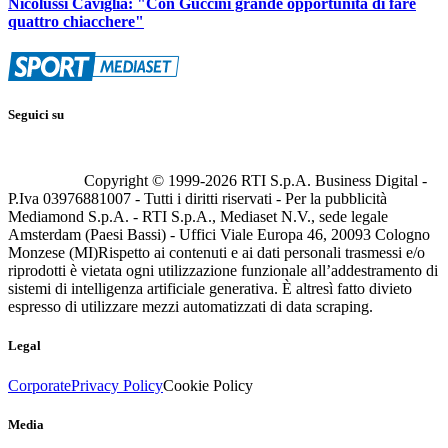
Nicolussi Caviglia: "Con Guccini grande opportunità di fare
quattro chiacchere"
Seguici su
Copyright © 1999-
2026
RTI S.p.A. Business Digital -
P.Iva 03976881007 - Tutti i diritti riservati - Per la pubblicità
Mediamond S.p.A. - RTI S.p.A., Mediaset N.V., sede legale
Amsterdam (Paesi Bassi) - Uffici Viale Europa 46, 20093 Cologno
Monzese (MI)
Rispetto ai contenuti e ai dati personali trasmessi e/o
riprodotti è vietata ogni utilizzazione funzionale all’addestramento di
sistemi di intelligenza artificiale generativa. È altresì fatto divieto
espresso di utilizzare mezzi automatizzati di data scraping.
Legal
Corporate
Privacy Policy
Cookie Policy
Media