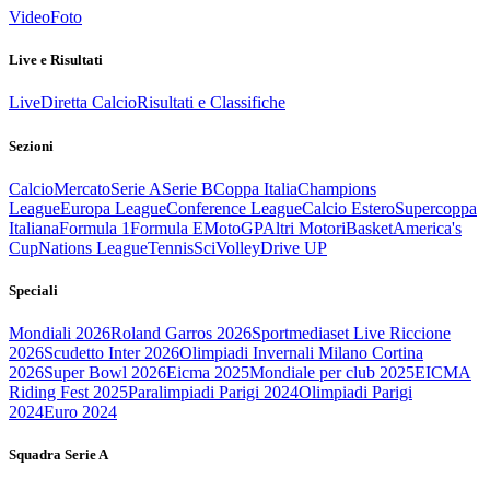
Video
Foto
Live e Risultati
Live
Diretta Calcio
Risultati e Classifiche
Sezioni
Calcio
Mercato
Serie A
Serie B
Coppa Italia
Champions
League
Europa League
Conference League
Calcio Estero
Supercoppa
Italiana
Formula 1
Formula E
MotoGP
Altri Motori
Basket
America's
Cup
Nations League
Tennis
Sci
Volley
Drive UP
Speciali
Mondiali 2026
Roland Garros 2026
Sportmediaset Live Riccione
2026
Scudetto Inter 2026
Olimpiadi Invernali Milano Cortina
2026
Super Bowl 2026
Eicma 2025
Mondiale per club 2025
EICMA
Riding Fest 2025
Paralimpiadi Parigi 2024
Olimpiadi Parigi
2024
Euro 2024
Squadra Serie A