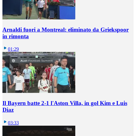
Arnaldi fuori a Montreal: eliminato da Griekspoor
in rimonta
01:29
Il Bayern batte 2-1 l'Aston Villa, in gol Kim e Luis
Diaz
03:33