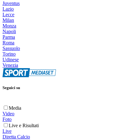
Juventus
Lazio
Lecce
Milan
Monza
Napoli
Parma
Roma
Sassuolo
Torino
Udinese
Venezia
Seguici su
Media
Video
Foto
Live e Risultati
Live
Diretta Calcio