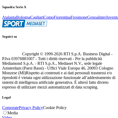
Squadra Serie A
Atalanta
Bologna
Cagliari
Como
Fiorentina
Frosinone
Genoa
Inter
Juvent
Seguici su
Copyright © 1999-
2026
RTI S.p.A. Business Digital -
P.Iva 03976881007 - Tutti i diritti riservati - Per la pubblicità
Mediamond S.p.A. - RTI S.p.A., Mediaset N.V., sede legale
Amsterdam (Paesi Bassi) - Uffici Viale Europa 46, 20093 Cologno
Monzese (MI)
Rispetto ai contenuti e ai dati personali trasmessi e/o
riprodotti è vietata ogni utilizzazione funzionale all’addestramento di
sistemi di intelligenza artificiale generativa. È altresì fatto divieto
espresso di utilizzare mezzi automatizzati di data scraping.
Legal
Corporate
Privacy Policy
Cookie Policy
Media
Video