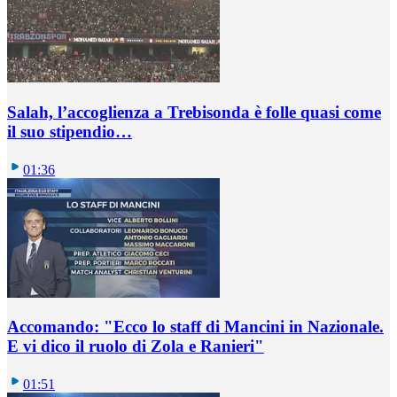
Salah, l’accoglienza a Trebisonda è folle quasi come
il suo stipendio…
01:36
Accomando: "Ecco lo staff di Mancini in Nazionale.
E vi dico il ruolo di Zola e Ranieri"
01:51