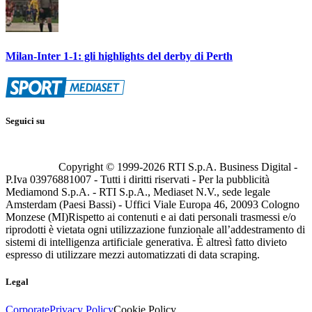
Milan-Inter 1-1: gli highlights del derby di Perth
Seguici su
Copyright © 1999-
2026
RTI S.p.A. Business Digital -
P.Iva 03976881007 - Tutti i diritti riservati - Per la pubblicità
Mediamond S.p.A. - RTI S.p.A., Mediaset N.V., sede legale
Amsterdam (Paesi Bassi) - Uffici Viale Europa 46, 20093 Cologno
Monzese (MI)
Rispetto ai contenuti e ai dati personali trasmessi e/o
riprodotti è vietata ogni utilizzazione funzionale all’addestramento di
sistemi di intelligenza artificiale generativa. È altresì fatto divieto
espresso di utilizzare mezzi automatizzati di data scraping.
Legal
Corporate
Privacy Policy
Cookie Policy