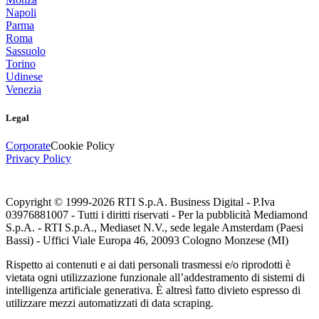
Napoli
Parma
Roma
Sassuolo
Torino
Udinese
Venezia
Legal
Corporate
Cookie Policy
Privacy Policy
Copyright © 1999-
2026
RTI S.p.A. Business Digital - P.Iva
03976881007 - Tutti i diritti riservati - Per la pubblicità Mediamond
S.p.A. - RTI S.p.A., Mediaset N.V., sede legale Amsterdam (Paesi
Bassi) - Uffici Viale Europa 46, 20093 Cologno Monzese (MI)
Rispetto ai contenuti e ai dati personali trasmessi e/o riprodotti è
vietata ogni utilizzazione funzionale all’addestramento di sistemi di
intelligenza artificiale generativa. È altresì fatto divieto espresso di
utilizzare mezzi automatizzati di data scraping.