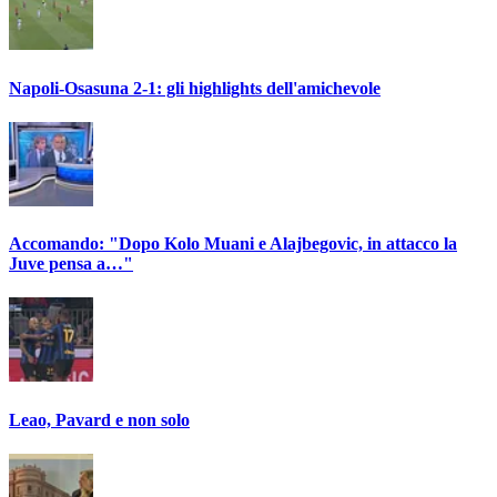
Napoli-Osasuna 2-1: gli highlights dell'amichevole
Accomando: "Dopo Kolo Muani e Alajbegovic, in attacco la
Juve pensa a…"
Leao, Pavard e non solo