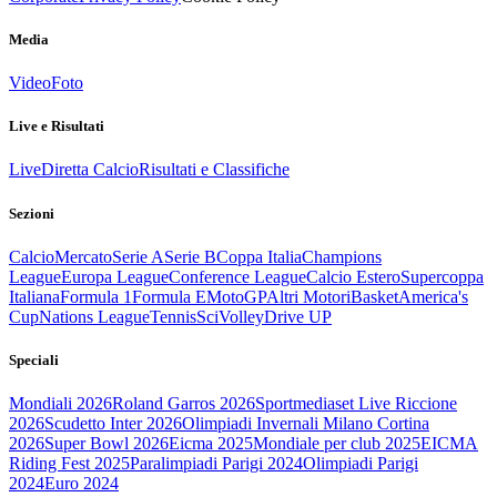
Media
Video
Foto
Live e Risultati
Live
Diretta Calcio
Risultati e Classifiche
Sezioni
Calcio
Mercato
Serie A
Serie B
Coppa Italia
Champions
League
Europa League
Conference League
Calcio Estero
Supercoppa
Italiana
Formula 1
Formula E
MotoGP
Altri Motori
Basket
America's
Cup
Nations League
Tennis
Sci
Volley
Drive UP
Speciali
Mondiali 2026
Roland Garros 2026
Sportmediaset Live Riccione
2026
Scudetto Inter 2026
Olimpiadi Invernali Milano Cortina
2026
Super Bowl 2026
Eicma 2025
Mondiale per club 2025
EICMA
Riding Fest 2025
Paralimpiadi Parigi 2024
Olimpiadi Parigi
2024
Euro 2024