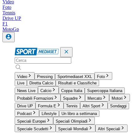
Video
Foto
Tennis
Drive UP
F1
MotoGp
Video
Pressing
Sportmediaset XXL
Foto
Live
Diretta Calcio
Risultati e Classifiche
News Live
Calcio
Coppa Italia
Supercoppa Italiana
Probabili Formazioni
Squadre
Mercato
Motori
Drive UP
Formula E
Tennis
Altri Sport
Sondaggi
Podcast
Lifestyle
Un libro a settimana
Speciali Europei
Speciali Olimpiadi
Speciale Scudetti
Speciali Mondiali
Altri Speciali