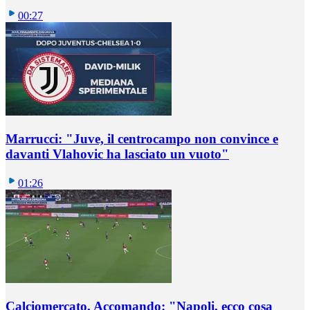
00:27
Marrucci: "Juve, il centrocampo non convince e
davanti Vlahovic ha lasciato un vuoto"
01:26
Calciomercato, Accomando: "Napoli, ecco cosa