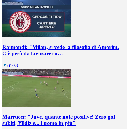
Raimondi: "Milan, si vede la filosofia di Amorim.
C'è però da lavorare su…"
01:58
Marrucci: "Juve, quante note positive! Zero gol
subiti, Yildiz e... l'uomo in più"