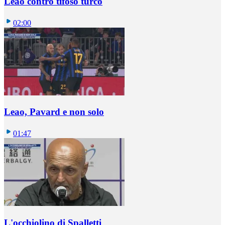
Leao contro tifoso turco
02:00
Leao, Pavard e non solo
01:47
L'occhiolino di Spalletti