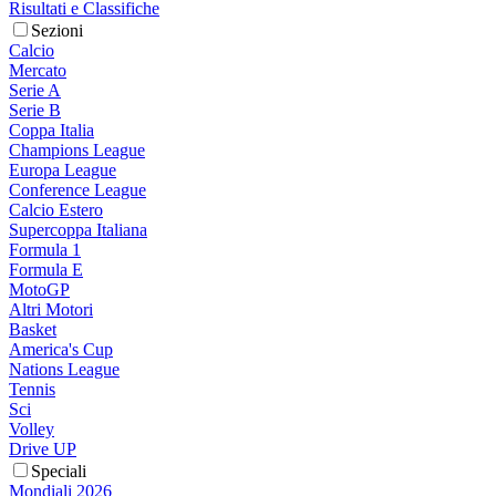
Risultati e Classifiche
Sezioni
Calcio
Mercato
Serie A
Serie B
Coppa Italia
Champions League
Europa League
Conference League
Calcio Estero
Supercoppa Italiana
Formula 1
Formula E
MotoGP
Altri Motori
Basket
America's Cup
Nations League
Tennis
Sci
Volley
Drive UP
Speciali
Mondiali 2026