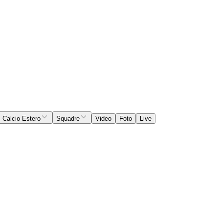
Calcio Estero
Squadre
Video
Foto
Live