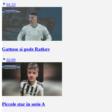
01:33
Gattuso si gode Ratkov
02:09
Piccole star in serie A