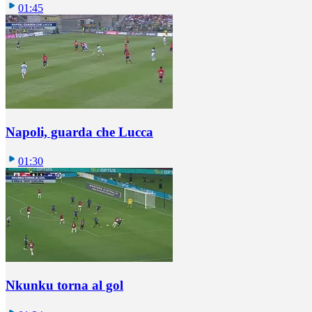
01:45
Napoli, guarda che Lucca
01:30
Nkunku torna al gol