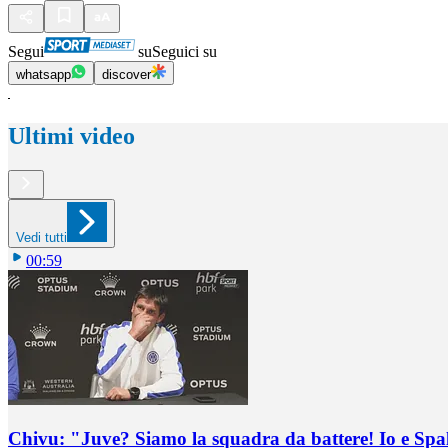
Segui
su
Seguici su
whatsapp
discover
Ultimi video
Vedi tutti
00:59
Chivu: "Juve? Siamo la squadra da battere! Io e Spa