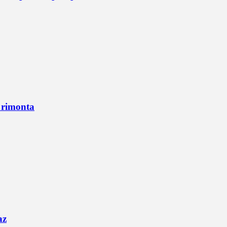
n rimonta
az