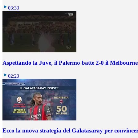
03:33
Aspettando la Juve, il Palermo batte 2-0 il Melbourne
02:23
Ecco la nuova strategia del Galatasaray per convincer