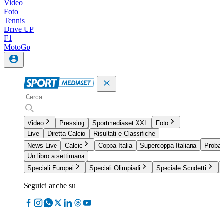
Video
Foto
Tennis
Drive UP
F1
MotoGp
Video
Pressing
Sportmediaset XXL
Foto
Live
Diretta Calcio
Risultati e Classifiche
News Live
Calcio
Coppa Italia
Supercoppa Italiana
Proba
Un libro a settimana
Speciali Europei
Speciali Olimpiadi
Speciale Scudetti
Seguici anche su