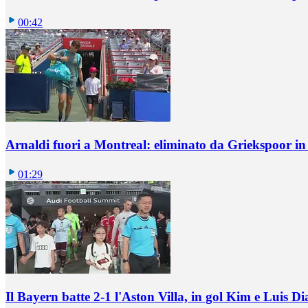
00:42
Arnaldi fuori a Montreal: eliminato da Griekspoor i
01:29
Il Bayern batte 2-1 l'Aston Villa, in gol Kim e Luis Di