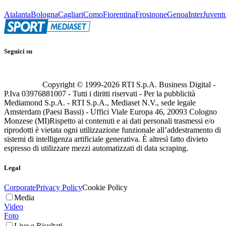
Atalanta
Bologna
Cagliari
Como
Fiorentina
Frosinone
Genoa
Inter
Juvent
Seguici su
Copyright © 1999-
2026
RTI S.p.A. Business Digital -
P.Iva 03976881007 - Tutti i diritti riservati - Per la pubblicità
Mediamond S.p.A. - RTI S.p.A., Mediaset N.V., sede legale
Amsterdam (Paesi Bassi) - Uffici Viale Europa 46, 20093 Cologno
Monzese (MI)
Rispetto ai contenuti e ai dati personali trasmessi e/o
riprodotti è vietata ogni utilizzazione funzionale all’addestramento di
sistemi di intelligenza artificiale generativa. È altresì fatto divieto
espresso di utilizzare mezzi automatizzati di data scraping.
Legal
Corporate
Privacy Policy
Cookie Policy
Media
Video
Foto
Live e Risultati