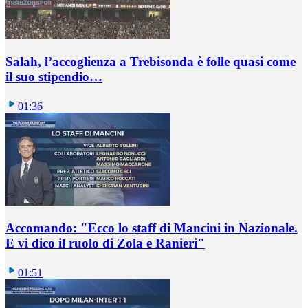
Salah, l’accoglienza a Trebisonda è folle quasi come
il suo stipendio…
01:36
Accomando: "Ecco lo staff di Mancini in Nazionale.
E vi dico il ruolo di Zola e Ranieri"
01:51