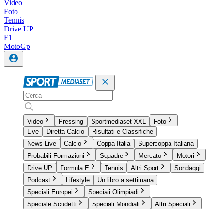
Video
Foto
Tennis
Drive UP
F1
MotoGp
Video
Pressing
Sportmediaset XXL
Foto
Live
Diretta Calcio
Risultati e Classifiche
News Live
Calcio
Coppa Italia
Supercoppa Italiana
Probabili Formazioni
Squadre
Mercato
Motori
Drive UP
Formula E
Tennis
Altri Sport
Sondaggi
Podcast
Lifestyle
Un libro a settimana
Speciali Europei
Speciali Olimpiadi
Speciale Scudetti
Speciali Mondiali
Altri Speciali