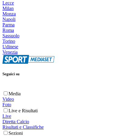
Lecce
Milan
Monza
Napoli
Parma
Roma
Sassuolo
Torino
Udinese
Venezia
Seguici su
Media
Video
Foto
Live e Risultati
Live
Diretta Calcio
Risultati e Classifiche
Sezioni