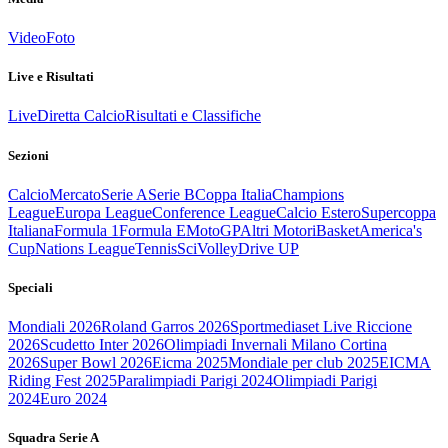
Video
Foto
Live e Risultati
Live
Diretta Calcio
Risultati e Classifiche
Sezioni
Calcio
Mercato
Serie A
Serie B
Coppa Italia
Champions
League
Europa League
Conference League
Calcio Estero
Supercoppa
Italiana
Formula 1
Formula E
MotoGP
Altri Motori
Basket
America's
Cup
Nations League
Tennis
Sci
Volley
Drive UP
Speciali
Mondiali 2026
Roland Garros 2026
Sportmediaset Live Riccione
2026
Scudetto Inter 2026
Olimpiadi Invernali Milano Cortina
2026
Super Bowl 2026
Eicma 2025
Mondiale per club 2025
EICMA
Riding Fest 2025
Paralimpiadi Parigi 2024
Olimpiadi Parigi
2024
Euro 2024
Squadra Serie A