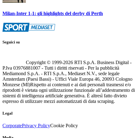
Milan-Inter 1-1: gli highlights del derby di Perth
Seguici su
Copyright © 1999-
2026
RTI S.p.A. Business Digital -
P.Iva 03976881007 - Tutti i diritti riservati - Per la pubblicità
Mediamond S.p.A. - RTI S.p.A., Mediaset N.V., sede legale
Amsterdam (Paesi Bassi) - Uffici Viale Europa 46, 20093 Cologno
Monzese (MI)
Rispetto ai contenuti e ai dati personali trasmessi e/o
riprodotti è vietata ogni utilizzazione funzionale all’addestramento di
sistemi di intelligenza artificiale generativa. È altresì fatto divieto
espresso di utilizzare mezzi automatizzati di data scraping.
Legal
Corporate
Privacy Policy
Cookie Policy
Media