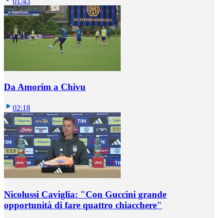
01:43
Da Amorim a Chivu
02:18
Nicolussi Caviglia: "Con Guccini grande
opportunità di fare quattro chiacchere"