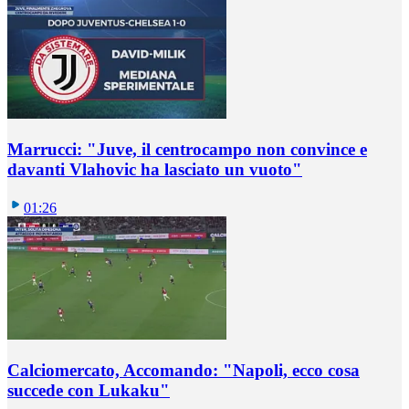
Marrucci: "Juve, il centrocampo non convince e
davanti Vlahovic ha lasciato un vuoto"
01:26
Calciomercato, Accomando: "Napoli, ecco cosa
succede con Lukaku"