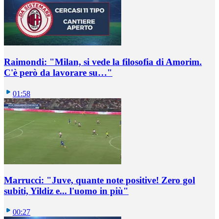
Raimondi: "Milan, si vede la filosofia di Amorim.
C'è però da lavorare su…"
01:58
Marrucci: "Juve, quante note positive! Zero gol
subiti, Yildiz e... l'uomo in più"
00:27