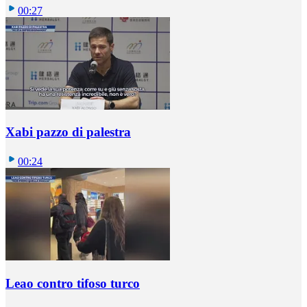
00:27
Xabi pazzo di palestra
00:24
Leao contro tifoso turco