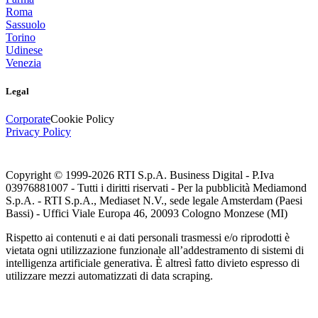
Roma
Sassuolo
Torino
Udinese
Venezia
Legal
Corporate
Cookie Policy
Privacy Policy
Copyright © 1999-
2026
RTI S.p.A. Business Digital - P.Iva
03976881007 - Tutti i diritti riservati - Per la pubblicità Mediamond
S.p.A. - RTI S.p.A., Mediaset N.V., sede legale Amsterdam (Paesi
Bassi) - Uffici Viale Europa 46, 20093 Cologno Monzese (MI)
Rispetto ai contenuti e ai dati personali trasmessi e/o riprodotti è
vietata ogni utilizzazione funzionale all’addestramento di sistemi di
intelligenza artificiale generativa. È altresì fatto divieto espresso di
utilizzare mezzi automatizzati di data scraping.