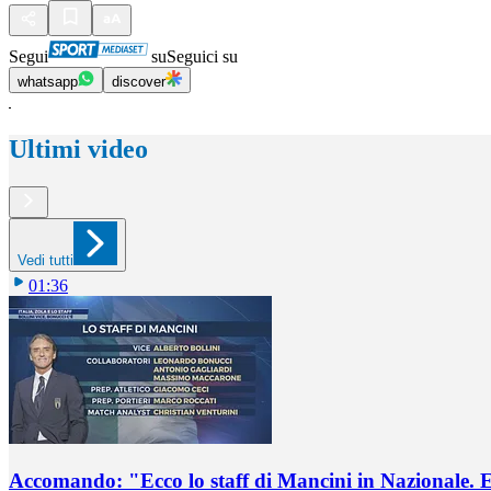
Segui
su
Seguici su
whatsapp
discover
Ultimi video
Vedi tutti
01:36
Accomando: "Ecco lo staff di Mancini in Nazionale. E 