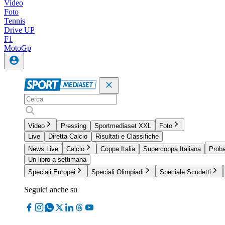
Video
Foto
Tennis
Drive UP
F1
MotoGp
Video
Pressing
Sportmediaset XXL
Foto
Live
Diretta Calcio
Risultati e Classifiche
News Live
Calcio
Coppa Italia
Supercoppa Italiana
Proba
Un libro a settimana
Speciali Europei
Speciali Olimpiadi
Speciale Scudetti
Seguici anche su