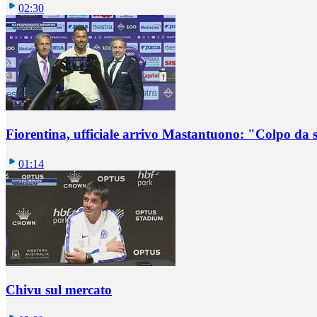
02:30
Fiorentina, ufficiale arrivo Mastantuono: "Colpo da
01:14
Chivu sul mercato