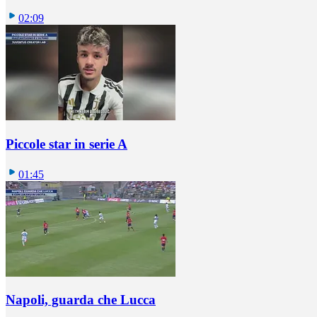
02:09
Piccole star in serie A
01:45
Napoli, guarda che Lucca