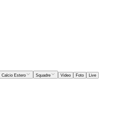
Calcio Estero
Squadre
Video
Foto
Live