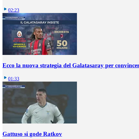
02:23
Ecco la nuova strategia del Galatasaray per convincer
01:33
Gattuso si gode Ratkov