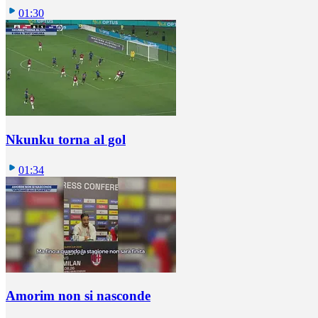
01:30
Nkunku torna al gol
01:34
Amorim non si nasconde