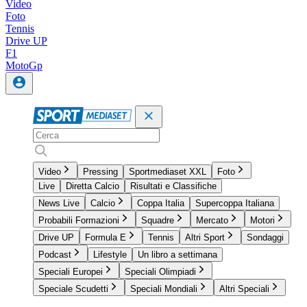
Video
Foto
Tennis
Drive UP
F1
MotoGp
Video
Pressing
Sportmediaset XXL
Foto
Live
Diretta Calcio
Risultati e Classifiche
News Live
Calcio
Coppa Italia
Supercoppa Italiana
Probabili Formazioni
Squadre
Mercato
Motori
Drive UP
Formula E
Tennis
Altri Sport
Sondaggi
Podcast
Lifestyle
Un libro a settimana
Speciali Europei
Speciali Olimpiadi
Speciale Scudetti
Speciali Mondiali
Altri Speciali