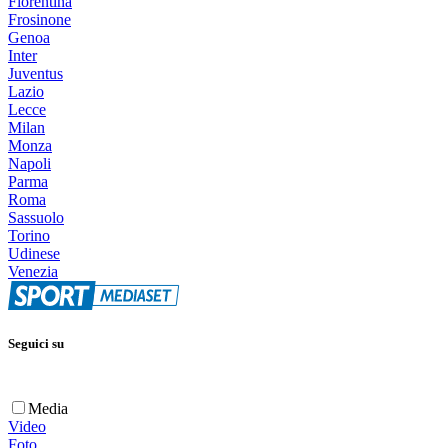
Fiorentina
Frosinone
Genoa
Inter
Juventus
Lazio
Lecce
Milan
Monza
Napoli
Parma
Roma
Sassuolo
Torino
Udinese
Venezia
Seguici su
Media
Video
Foto