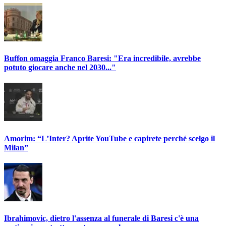
Buffon omaggia Franco Baresi: "Era incredibile, avrebbe
potuto giocare anche nel 2030..."
Amorim: “L’Inter? Aprite YouTube e capirete perché scelgo il
Milan”
Ibrahimovic, dietro l'assenza al funerale di Baresi c'è una