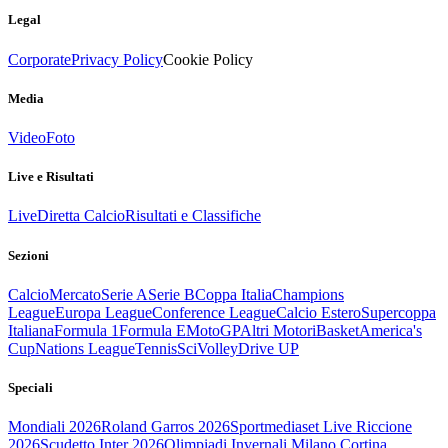
Legal
Corporate
Privacy Policy
Cookie Policy
Media
Video
Foto
Live e Risultati
Live
Diretta Calcio
Risultati e Classifiche
Sezioni
Calcio
Mercato
Serie A
Serie B
Coppa Italia
Champions
League
Europa League
Conference League
Calcio Estero
Supercoppa
Italiana
Formula 1
Formula E
MotoGP
Altri Motori
Basket
America's
Cup
Nations League
Tennis
Sci
Volley
Drive UP
Speciali
Mondiali 2026
Roland Garros 2026
Sportmediaset Live Riccione
2026
Scudetto Inter 2026
Olimpiadi Invernali Milano Cortina