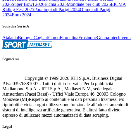
2026
Super Bowl 2026
Eicma 2025
Mondiale per club 2025
EICMA
Riding Fest 2025
Paralimpiadi Parigi 2024
Olimpiadi Parigi
2024
Euro 2024
Squadra Serie A
Atalanta
Bologna
Cagliari
Como
Fiorentina
Frosinone
Genoa
Inter
Juvent
Seguici su
Copyright © 1999-
2026
RTI S.p.A. Business Digital -
P.Iva 03976881007 - Tutti i diritti riservati - Per la pubblicità
Mediamond S.p.A. - RTI S.p.A., Mediaset N.V., sede legale
Amsterdam (Paesi Bassi) - Uffici Viale Europa 46, 20093 Cologno
Monzese (MI)
Rispetto ai contenuti e ai dati personali trasmessi e/o
riprodotti è vietata ogni utilizzazione funzionale all’addestramento di
sistemi di intelligenza artificiale generativa. È altresì fatto divieto
espresso di utilizzare mezzi automatizzati di data scraping.
Legal