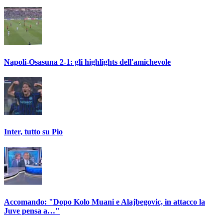
Napoli-Osasuna 2-1: gli highlights dell'amichevole
Inter, tutto su Pio
Accomando: "Dopo Kolo Muani e Alajbegovic, in attacco la
Juve pensa a…"