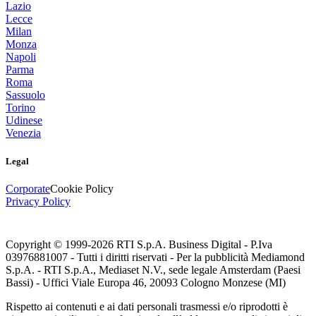
Lazio
Lecce
Milan
Monza
Napoli
Parma
Roma
Sassuolo
Torino
Udinese
Venezia
Legal
Corporate
Cookie Policy
Privacy Policy
Copyright © 1999-
2026
RTI S.p.A. Business Digital - P.Iva
03976881007 - Tutti i diritti riservati - Per la pubblicità Mediamond
S.p.A. - RTI S.p.A., Mediaset N.V., sede legale Amsterdam (Paesi
Bassi) - Uffici Viale Europa 46, 20093 Cologno Monzese (MI)
Rispetto ai contenuti e ai dati personali trasmessi e/o riprodotti è