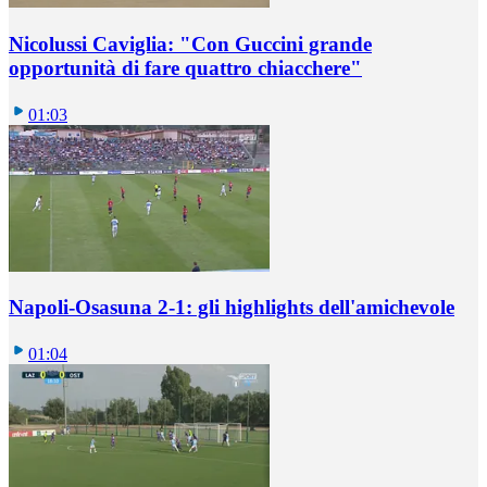
Nicolussi Caviglia: "Con Guccini grande
opportunità di fare quattro chiacchere"
01:03
Napoli-Osasuna 2-1: gli highlights dell'amichevole
01:04