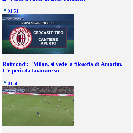
01:51
Raimondi: "Milan, si vede la filosofia di Amorim.
C'è però da lavorare su…"
01:58