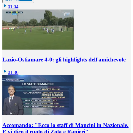
01:04
Lazio-Ostiamare 4-0: gli highlights dell'amichevole
01:36
Accomando: "Ecco lo staff di Mancini in Nazionale.
E vi dico il ruolo di Zola e Ranieri"