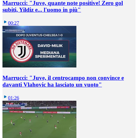
Marrucci: "Juve, quante note positive! Zero gol
subiti, Yildiz e... l'uomo in più"
00:27
Marrucci: "Juve, il centrocampo non convince e
davanti Vlahovic ha lasciato un vuoto"
01:26