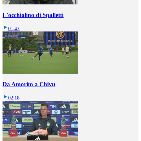
L'occhiolino di Spalletti
01:43
Da Amorim a Chivu
02:18