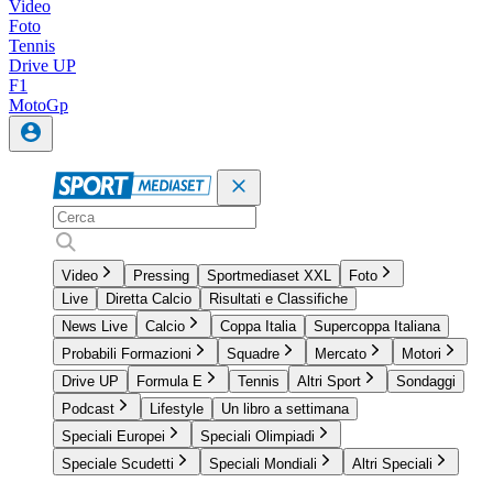
Video
Foto
Tennis
Drive UP
F1
MotoGp
Video
Pressing
Sportmediaset XXL
Foto
Live
Diretta Calcio
Risultati e Classifiche
News Live
Calcio
Coppa Italia
Supercoppa Italiana
Probabili Formazioni
Squadre
Mercato
Motori
Drive UP
Formula E
Tennis
Altri Sport
Sondaggi
Podcast
Lifestyle
Un libro a settimana
Speciali Europei
Speciali Olimpiadi
Speciale Scudetti
Speciali Mondiali
Altri Speciali