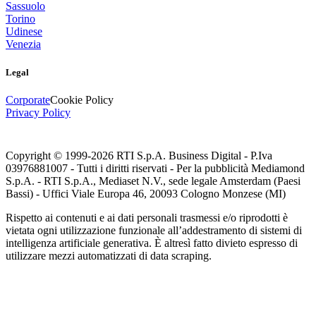
Sassuolo
Torino
Udinese
Venezia
Legal
Corporate
Cookie Policy
Privacy Policy
Copyright © 1999-
2026
RTI S.p.A. Business Digital - P.Iva
03976881007 - Tutti i diritti riservati - Per la pubblicità Mediamond
S.p.A. - RTI S.p.A., Mediaset N.V., sede legale Amsterdam (Paesi
Bassi) - Uffici Viale Europa 46, 20093 Cologno Monzese (MI)
Rispetto ai contenuti e ai dati personali trasmessi e/o riprodotti è
vietata ogni utilizzazione funzionale all’addestramento di sistemi di
intelligenza artificiale generativa. È altresì fatto divieto espresso di
utilizzare mezzi automatizzati di data scraping.