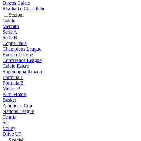
Diretta Calcio
Risultati e Classifiche
Sezioni
Calcio
Mercato
Serie A
Serie B
Coppa Italia
Champions League
Europa League
Conference League
Calcio Estero
Supercoppa Italiana
Formula 1
Formula E
MotoGP
Altri Motori
Basket
America's Cup
Nations League
Tennis
Sci
Volley
Drive UP
Speciali