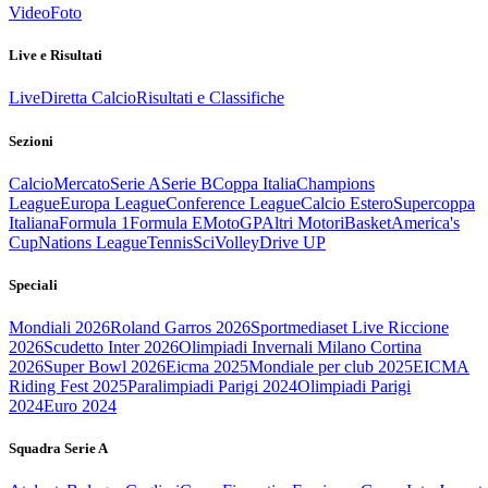
Video
Foto
Live e Risultati
Live
Diretta Calcio
Risultati e Classifiche
Sezioni
Calcio
Mercato
Serie A
Serie B
Coppa Italia
Champions
League
Europa League
Conference League
Calcio Estero
Supercoppa
Italiana
Formula 1
Formula E
MotoGP
Altri Motori
Basket
America's
Cup
Nations League
Tennis
Sci
Volley
Drive UP
Speciali
Mondiali 2026
Roland Garros 2026
Sportmediaset Live Riccione
2026
Scudetto Inter 2026
Olimpiadi Invernali Milano Cortina
2026
Super Bowl 2026
Eicma 2025
Mondiale per club 2025
EICMA
Riding Fest 2025
Paralimpiadi Parigi 2024
Olimpiadi Parigi
2024
Euro 2024
Squadra Serie A