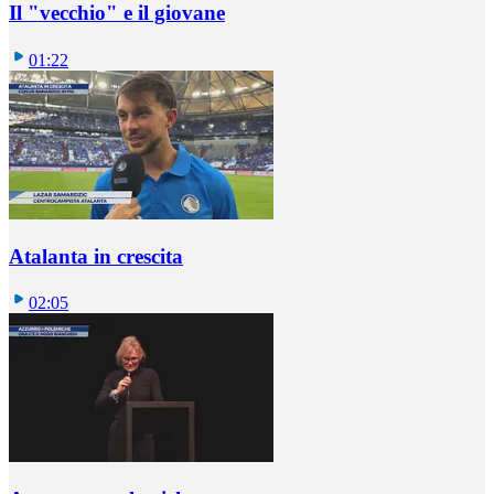
Il "vecchio" e il giovane
01:22
Atalanta in crescita
02:05