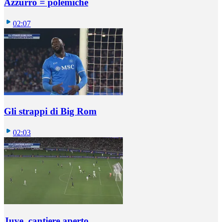
Azzurro = polemiche
02:07
Gli strappi di Big Rom
02:03
Juve, cantiere aperto