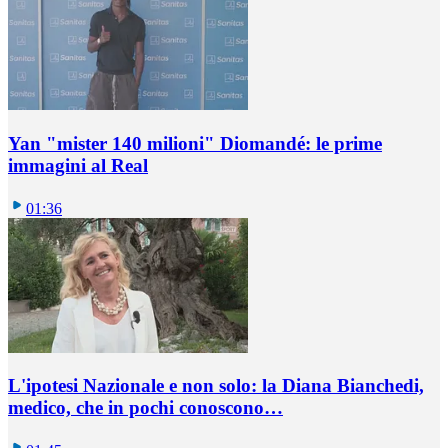
Yan "mister 140 milioni" Diomandé: le prime
immagini al Real
01:36
L'ipotesi Nazionale e non solo: la Diana Bianchedi,
medico, che in pochi conoscono…