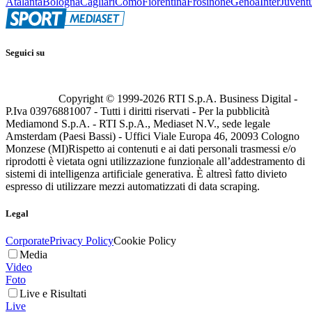
Atalanta
Bologna
Cagliari
Como
Fiorentina
Frosinone
Genoa
Inter
Juvent
Seguici su
Copyright © 1999-
2026
RTI S.p.A. Business Digital -
P.Iva 03976881007 - Tutti i diritti riservati - Per la pubblicità
Mediamond S.p.A. - RTI S.p.A., Mediaset N.V., sede legale
Amsterdam (Paesi Bassi) - Uffici Viale Europa 46, 20093 Cologno
Monzese (MI)
Rispetto ai contenuti e ai dati personali trasmessi e/o
riprodotti è vietata ogni utilizzazione funzionale all’addestramento di
sistemi di intelligenza artificiale generativa. È altresì fatto divieto
espresso di utilizzare mezzi automatizzati di data scraping.
Legal
Corporate
Privacy Policy
Cookie Policy
Media
Video
Foto
Live e Risultati
Live