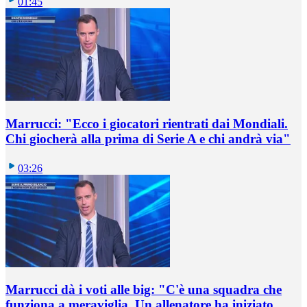
01:45
Marrucci: "Ecco i giocatori rientrati dai Mondiali.
Chi giocherà alla prima di Serie A e chi andrà via"
03:26
Marrucci dà i voti alle big: "C'è una squadra che
funziona a meraviglia. Un allenatore ha iniziato