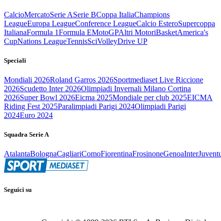
Calcio
Mercato
Serie A
Serie B
Coppa Italia
Champions
League
Europa League
Conference League
Calcio Estero
Supercoppa
Italiana
Formula 1
Formula E
MotoGP
Altri Motori
Basket
America's
Cup
Nations League
Tennis
Sci
Volley
Drive UP
Speciali
Mondiali 2026
Roland Garros 2026
Sportmediaset Live Riccione
2026
Scudetto Inter 2026
Olimpiadi Invernali Milano Cortina
2026
Super Bowl 2026
Eicma 2025
Mondiale per club 2025
EICMA
Riding Fest 2025
Paralimpiadi Parigi 2024
Olimpiadi Parigi
2024
Euro 2024
Squadra Serie A
Atalanta
Bologna
Cagliari
Como
Fiorentina
Frosinone
Genoa
Inter
Juvent
Seguici su