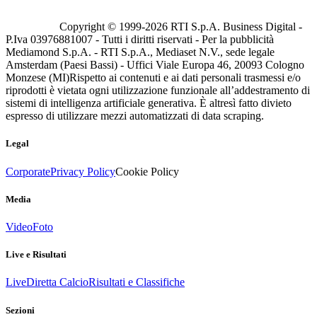
Copyright © 1999-
2026
RTI S.p.A. Business Digital -
P.Iva 03976881007 - Tutti i diritti riservati - Per la pubblicità
Mediamond S.p.A. - RTI S.p.A., Mediaset N.V., sede legale
Amsterdam (Paesi Bassi) - Uffici Viale Europa 46, 20093 Cologno
Monzese (MI)
Rispetto ai contenuti e ai dati personali trasmessi e/o
riprodotti è vietata ogni utilizzazione funzionale all’addestramento di
sistemi di intelligenza artificiale generativa. È altresì fatto divieto
espresso di utilizzare mezzi automatizzati di data scraping.
Legal
Corporate
Privacy Policy
Cookie Policy
Media
Video
Foto
Live e Risultati
Live
Diretta Calcio
Risultati e Classifiche
Sezioni