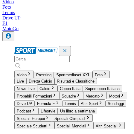
Video
Foto
Tennis
Drive UP
F1
MotoGp
Video
Pressing
Sportmediaset XXL
Foto
Live
Diretta Calcio
Risultati e Classifiche
News Live
Calcio
Coppa Italia
Supercoppa Italiana
Probabili Formazioni
Squadre
Mercato
Motori
Drive UP
Formula E
Tennis
Altri Sport
Sondaggi
Podcast
Lifestyle
Un libro a settimana
Speciali Europei
Speciali Olimpiadi
Speciale Scudetti
Speciali Mondiali
Altri Speciali