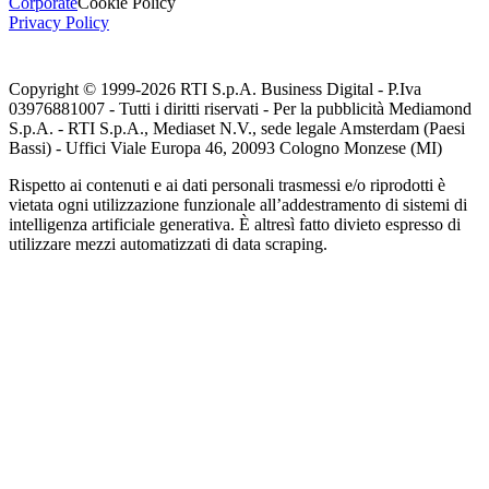
Corporate
Cookie Policy
Privacy Policy
Copyright © 1999-
2026
RTI S.p.A. Business Digital - P.Iva
03976881007 - Tutti i diritti riservati - Per la pubblicità Mediamond
S.p.A. - RTI S.p.A., Mediaset N.V., sede legale Amsterdam (Paesi
Bassi) - Uffici Viale Europa 46, 20093 Cologno Monzese (MI)
Rispetto ai contenuti e ai dati personali trasmessi e/o riprodotti è
vietata ogni utilizzazione funzionale all’addestramento di sistemi di
intelligenza artificiale generativa. È altresì fatto divieto espresso di
utilizzare mezzi automatizzati di data scraping.