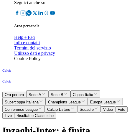
Seguici anche su
Area personale
Help e Faq
Info e contatti
Termini del servizio
Utilizzo dati e privacy
Cookie Policy
Calcio
Calcio
Ora per ora
Serie A
Serie B
Coppa Italia
Supercoppa Italiana
Champions League
Europa League
Conference League
Calcio Estero
Squadre
Video
Foto
Live
Risultati e Classifiche
Inzaghi-Inter: è finita