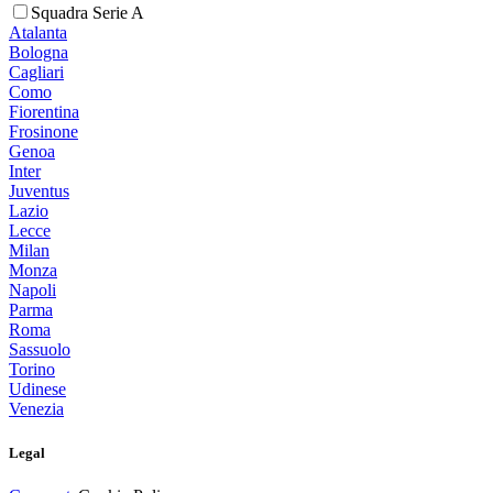
Squadra Serie A
Atalanta
Bologna
Cagliari
Como
Fiorentina
Frosinone
Genoa
Inter
Juventus
Lazio
Lecce
Milan
Monza
Napoli
Parma
Roma
Sassuolo
Torino
Udinese
Venezia
Legal