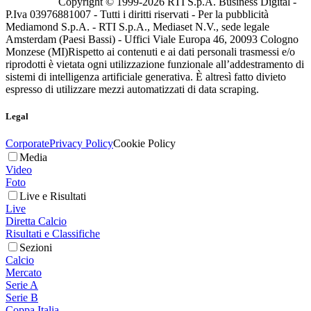
Copyright © 1999-
2026
RTI S.p.A. Business Digital -
P.Iva 03976881007 - Tutti i diritti riservati - Per la pubblicità
Mediamond S.p.A. - RTI S.p.A., Mediaset N.V., sede legale
Amsterdam (Paesi Bassi) - Uffici Viale Europa 46, 20093 Cologno
Monzese (MI)
Rispetto ai contenuti e ai dati personali trasmessi e/o
riprodotti è vietata ogni utilizzazione funzionale all’addestramento di
sistemi di intelligenza artificiale generativa. È altresì fatto divieto
espresso di utilizzare mezzi automatizzati di data scraping.
Legal
Corporate
Privacy Policy
Cookie Policy
Media
Video
Foto
Live e Risultati
Live
Diretta Calcio
Risultati e Classifiche
Sezioni
Calcio
Mercato
Serie A
Serie B
Coppa Italia