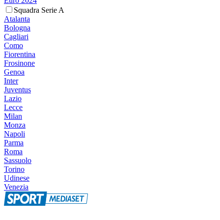
Euro 2024
Squadra Serie A
Atalanta
Bologna
Cagliari
Como
Fiorentina
Frosinone
Genoa
Inter
Juventus
Lazio
Lecce
Milan
Monza
Napoli
Parma
Roma
Sassuolo
Torino
Udinese
Venezia