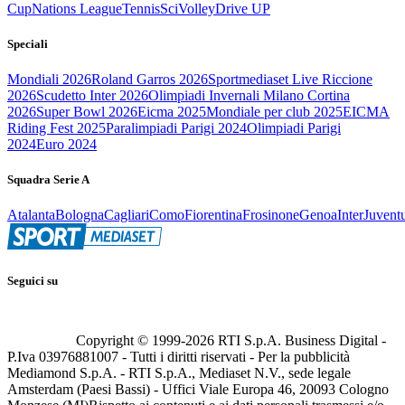
Cup
Nations League
Tennis
Sci
Volley
Drive UP
Speciali
Mondiali 2026
Roland Garros 2026
Sportmediaset Live Riccione
2026
Scudetto Inter 2026
Olimpiadi Invernali Milano Cortina
2026
Super Bowl 2026
Eicma 2025
Mondiale per club 2025
EICMA
Riding Fest 2025
Paralimpiadi Parigi 2024
Olimpiadi Parigi
2024
Euro 2024
Squadra Serie A
Atalanta
Bologna
Cagliari
Como
Fiorentina
Frosinone
Genoa
Inter
Juvent
Seguici su
Copyright © 1999-
2026
RTI S.p.A. Business Digital -
P.Iva 03976881007 - Tutti i diritti riservati - Per la pubblicità
Mediamond S.p.A. - RTI S.p.A., Mediaset N.V., sede legale
Amsterdam (Paesi Bassi) - Uffici Viale Europa 46, 20093 Cologno