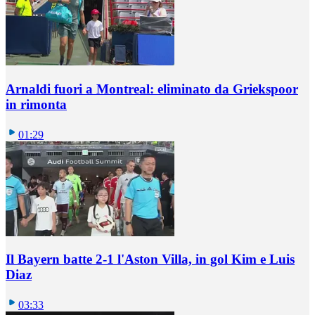
Arnaldi fuori a Montreal: eliminato da Griekspoor
in rimonta
01:29
Il Bayern batte 2-1 l'Aston Villa, in gol Kim e Luis
Diaz
03:33