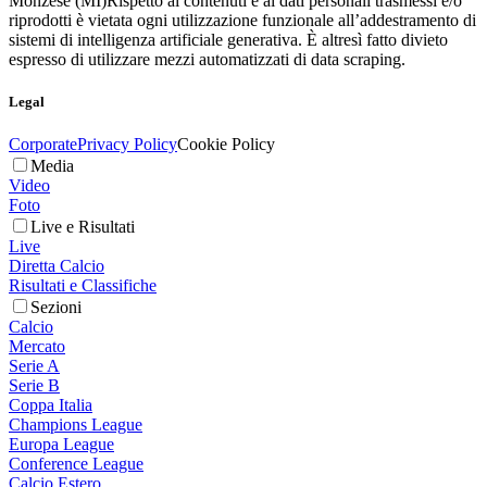
Monzese (MI)
Rispetto ai contenuti e ai dati personali trasmessi e/o
riprodotti è vietata ogni utilizzazione funzionale all’addestramento di
sistemi di intelligenza artificiale generativa. È altresì fatto divieto
espresso di utilizzare mezzi automatizzati di data scraping.
Legal
Corporate
Privacy Policy
Cookie Policy
Media
Video
Foto
Live e Risultati
Live
Diretta Calcio
Risultati e Classifiche
Sezioni
Calcio
Mercato
Serie A
Serie B
Coppa Italia
Champions League
Europa League
Conference League
Calcio Estero