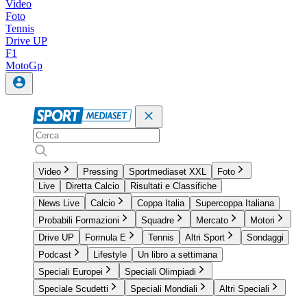
Video
Foto
Tennis
Drive UP
F1
MotoGp
Video
Pressing
Sportmediaset XXL
Foto
Live
Diretta Calcio
Risultati e Classifiche
News Live
Calcio
Coppa Italia
Supercoppa Italiana
Probabili Formazioni
Squadre
Mercato
Motori
Drive UP
Formula E
Tennis
Altri Sport
Sondaggi
Podcast
Lifestyle
Un libro a settimana
Speciali Europei
Speciali Olimpiadi
Speciale Scudetti
Speciali Mondiali
Altri Speciali