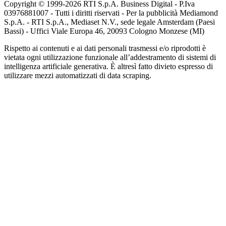
Copyright © 1999-
2026
RTI S.p.A. Business Digital - P.Iva
03976881007 - Tutti i diritti riservati - Per la pubblicità Mediamond
S.p.A. - RTI S.p.A., Mediaset N.V., sede legale Amsterdam (Paesi
Bassi) - Uffici Viale Europa 46, 20093 Cologno Monzese (MI)
Rispetto ai contenuti e ai dati personali trasmessi e/o riprodotti è
vietata ogni utilizzazione funzionale all’addestramento di sistemi di
intelligenza artificiale generativa. È altresì fatto divieto espresso di
utilizzare mezzi automatizzati di data scraping.