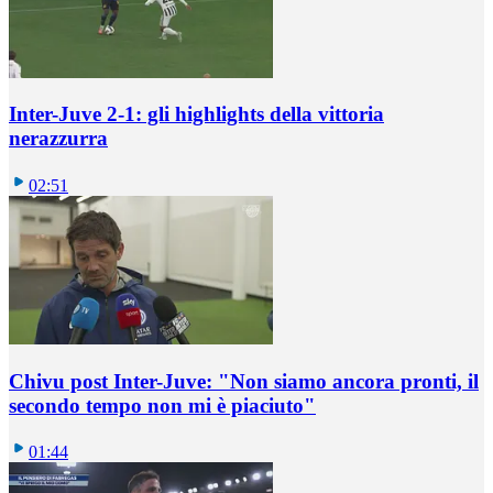
Inter-Juve 2-1: gli highlights della vittoria
nerazzurra
02:51
Chivu post Inter-Juve: "Non siamo ancora pronti, il
secondo tempo non mi è piaciuto"
01:44