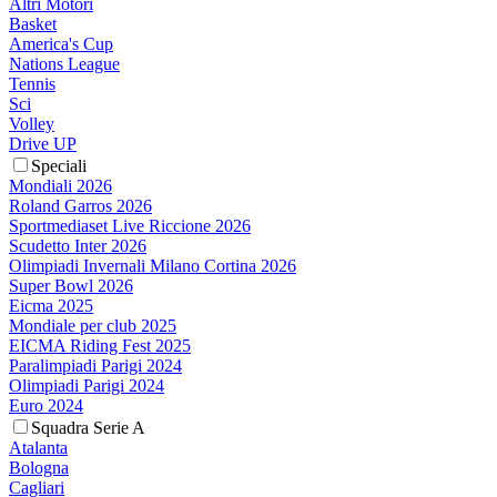
Altri Motori
Basket
America's Cup
Nations League
Tennis
Sci
Volley
Drive UP
Speciali
Mondiali 2026
Roland Garros 2026
Sportmediaset Live Riccione 2026
Scudetto Inter 2026
Olimpiadi Invernali Milano Cortina 2026
Super Bowl 2026
Eicma 2025
Mondiale per club 2025
EICMA Riding Fest 2025
Paralimpiadi Parigi 2024
Olimpiadi Parigi 2024
Euro 2024
Squadra Serie A
Atalanta
Bologna
Cagliari