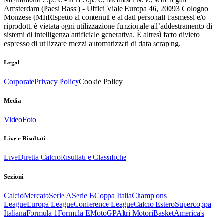
Amsterdam (Paesi Bassi) - Uffici Viale Europa 46, 20093 Cologno
Monzese (MI)
Rispetto ai contenuti e ai dati personali trasmessi e/o
riprodotti è vietata ogni utilizzazione funzionale all’addestramento di
sistemi di intelligenza artificiale generativa. È altresì fatto divieto
espresso di utilizzare mezzi automatizzati di data scraping.
Legal
Corporate
Privacy Policy
Cookie Policy
Media
Video
Foto
Live e Risultati
Live
Diretta Calcio
Risultati e Classifiche
Sezioni
Calcio
Mercato
Serie A
Serie B
Coppa Italia
Champions
League
Europa League
Conference League
Calcio Estero
Supercoppa
Italiana
Formula 1
Formula E
MotoGP
Altri Motori
Basket
America's