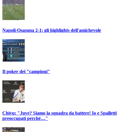
Napoli-Osasuna 2-1: gli highlights dell'amichevole
Il poker dei "campioni"
Chivu: "Juve? Siamo la squadra da battere! Io e Spalletti
preoccupati perché…"